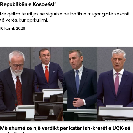
Republikën e Kosovës!”
Me qëllim të rritjes së sigurisë në trafikun rrugor gjatë sezonit
të verës, kur qarkullimi…
10 Korrik 2026
Më shumë se një verdikt për katër ish-krerët e UÇK-së