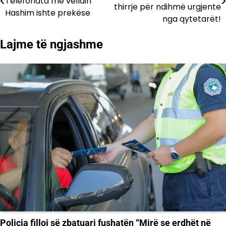
Telefonata me vëllain
te
thirrje për ndihmë urgjente
Hashim ishte prekëse
nga qytetarët!
postimet
Lajme të ngjashme
Policia filloi së zbatuari fushatën “Mirë se erdhët në