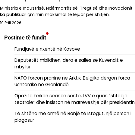
Ministria e Industrisë, Ndërmarrësisë, Tregtisë dhe Inovacionit,
ka publikuar çmimin maksimal të lejuar për shitjen…
19 Prill 2026
Postime të fundit
Fundjavë e nxehtë në Kosovë
Deputetët mblidhen, dera e sallës së Kuvendit e
mbyllur
NATO forcon praninë në Arktik, Belgjika dërgon forca
ushtarake në Grenlandë
Opozita kërkon seancë sonte, LVV e quan “shfaqje
teatrale” dhe insiston në marrëveshje për presidentin
Të shtëna me armë në Banjë të Istogut, një person i
plagosur