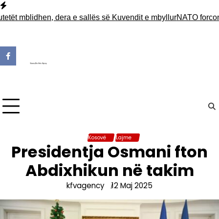
Skip
to
 mblidhen, dera e sallës së Kuvendit e mbyllur
NATO forcon pran
content
Kosovë
Lajme
Presidentja Osmani fton
Abdixhikun në takim
kfvagency
12 Maj 2025