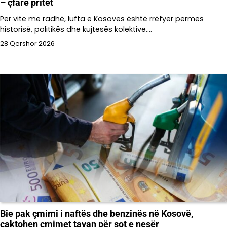
– çfarë pritet
Për vite me radhë, lufta e Kosovës është rrëfyer përmes
historisë, politikës dhe kujtesës kolektive.…
28 Qershor 2026
Bie pak çmimi i naftës dhe benzinës në Kosovë,
caktohen çmimet tavan për sot e nesër