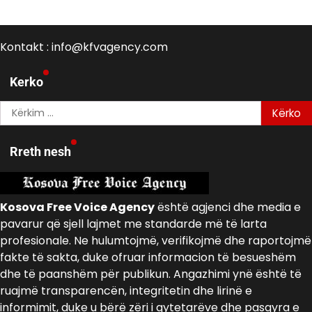
Kontakt : info@kfvagency.com
Kerko
Kërko
për:
Rreth nesh
Kosova Free Voice Agency
është agjenci dhe media e
pavarur që sjell lajmet me standarde më të larta
profesionale. Ne hulumtojmë, verifikojmë dhe raportojmë
fakte të sakta, duke ofruar informacion të besueshëm
dhe të paanshëm për publikun. Angazhimi ynë është të
ruajmë transparencën, integritetin dhe lirinë e
informimit, duke u bërë zëri i qytetarëve dhe pasqyra e