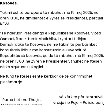
Kosovës.
Takimi është paraparë të mbahet më 15 maj 2025, në
orën 13:00, në ambientet e Zyrës së Presidentes, përcjell
KFVA.
“Të nderuar, Presidentja e Republikës së Kosovës, Vjosa
Osmani, fton z. Lumir Abdixhiku, kryetar i Lidhjes
Demokratike të Kosovës, në një takim të përbashkët
konsultativ lidhur me konstituimin e Kuvendit të
Republikës së Kosovës, që do të mbahet më 15 maj 2025,
në orën 13:00, në Zyrën e Presidentes”, thuhet në ftesën
që ka siguruar Dukagjini.
Në fund të ftesës është kërkuar që të konfirmohet
pjesëmarrja.
Në kërkim për tentativë
Lëvizje
Rama flet me Thaçin:
vrasje në Pejë – Policia bën