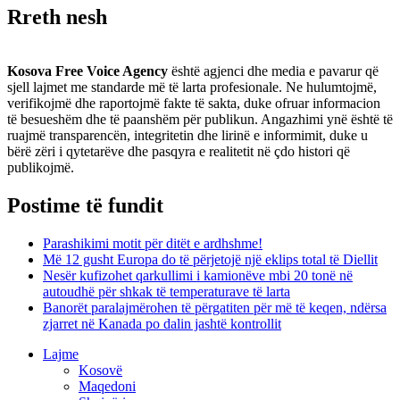
Rreth nesh
Kosova Free Voice Agency
është agjenci dhe media e pavarur që
sjell lajmet me standarde më të larta profesionale. Ne hulumtojmë,
verifikojmë dhe raportojmë fakte të sakta, duke ofruar informacion
të besueshëm dhe të paanshëm për publikun. Angazhimi ynë është të
ruajmë transparencën, integritetin dhe lirinë e informimit, duke u
bërë zëri i qytetarëve dhe pasqyra e realitetit në çdo histori që
publikojmë.
Postime të fundit
Parashikimi motit për ditët e ardhshme!
Më 12 gusht Europa do të përjetojë një eklips total të Diellit
Nesër kufizohet qarkullimi i kamionëve mbi 20 tonë në
autoudhë për shkak të temperaturave të larta
Banorët paralajmërohen të përgatiten për më të keqen, ndërsa
zjarret në Kanada po dalin jashtë kontrollit
Lajme
Kosovë
Maqedoni