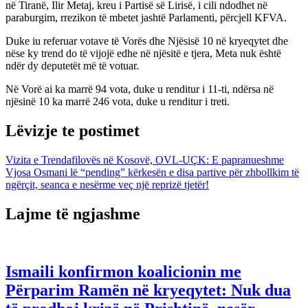
në Tiranë, Ilir Metaj, kreu i Partisë së Lirisë, i cili ndodhet në
paraburgim, rrezikon të mbetet jashtë Parlamenti, përcjell KFVA.
Duke iu referuar votave të Vorës dhe Njësisë 10 në kryeqytet dhe
nëse ky trend do të vijojë edhe në njësitë e tjera, Meta nuk është
ndër dy deputetët më të votuar.
Në Vorë ai ka marrë 94 vota, duke u renditur i 11-ti, ndërsa në
njësinë 10 ka marrë 246 vota, duke u renditur i treti.
Lëvizje te postimet
Vizita e Trendafilovës në Kosovë, OVL-UÇK: E papranueshme
Vjosa Osmani lë “pending” kërkesën e disa partive për zhbollkim të
ngërçit, seanca e nesërme veç një reprizë tjetër!
Lajme të ngjashme
Ismaili konfirmon koalicionin me
Përparim Ramën në kryeqytet: Nuk dua