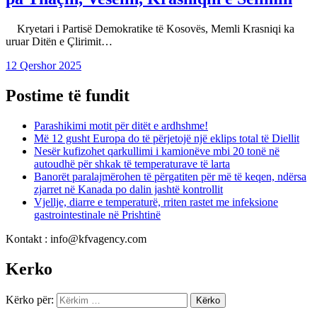
Kryetari i Partisë Demokratike të Kosovës, Memli Krasniqi ka
uruar Ditën e Çlirimit…
12 Qershor 2025
Postime të fundit
Parashikimi motit për ditët e ardhshme!
Më 12 gusht Europa do të përjetojë një eklips total të Diellit
Nesër kufizohet qarkullimi i kamionëve mbi 20 tonë në
autoudhë për shkak të temperaturave të larta
Banorët paralajmërohen të përgatiten për më të keqen, ndërsa
zjarret në Kanada po dalin jashtë kontrollit
Vjellje, diarre e temperaturë, rriten rastet me infeksione
gastrointestinale në Prishtinë
Kontakt : info@kfvagency.com
Kerko
Kërko për: