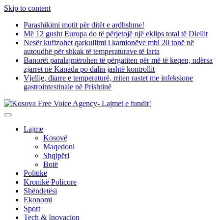
Skip to content
Parashikimi motit për ditët e ardhshme!
Më 12 gusht Europa do të përjetojë një eklips total të Diellit
Nesër kufizohet qarkullimi i kamionëve mbi 20 tonë në
autoudhë për shkak të temperaturave të larta
Banorët paralajmërohen të përgatiten për më të keqen, ndërsa
zjarret në Kanada po dalin jashtë kontrollit
Vjellje, diarre e temperaturë, rriten rastet me infeksione
gastrointestinale në Prishtinë
Lajme
Kosovë
Maqedoni
Shqipëri
Botë
Politikë
Kronikë Policore
Shëndetësi
Ekonomi
Sport
Tech & Inovacion