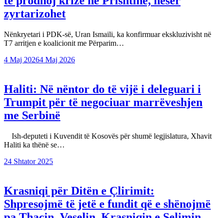
të prodhoj krizë në Prishtinë, nesër
zyrtarizohet
Nënkryetari i PDK-së, Uran Ismaili, ka konfirmuar ekskluzivisht në
T7 arritjen e koalicionit me Përparim…
4 Maj 2026
4 Maj 2026
Haliti: Në nëntor do të vijë i deleguari i
Trumpit për të negociuar marrëveshjen
me Serbinë
Ish-deputeti i Kuvendit të Kosovës për shumë legjislatura, Xhavit
Haliti ka thënë se…
24 Shtator 2025
Krasniqi për Ditën e Çlirimit:
Shpresojmë të jetë e fundit që e shënojmë
pa Thaçin, Veselin, Krasniqin e Selimin