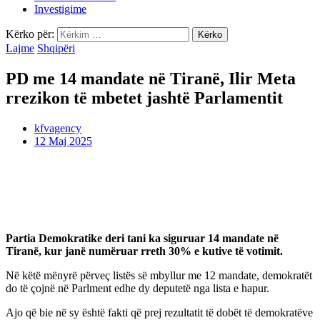
Investigime
Kërko për:
Lajme
Shqipëri
PD me 14 mandate në Tiranë, Ilir Meta
rrezikon të mbetet jashtë Parlamentit
kfvagency
12 Maj 2025
Partia Demokratike deri tani ka siguruar 14 mandate në
Tiranë, kur janë numëruar rreth 30% e kutive të votimit.
Në këtë mënyrë përveç listës së mbyllur me 12 mandate, demokratët
do të çojnë në Parlment edhe dy deputetë nga lista e hapur.
Ajo që bie në sy është fakti që prej rezultatit të dobët të demokratëve