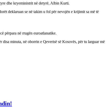
e dhe kryeministrit në detyrë, Albin Kurti.
rët deklaruan se në takim u fol për nevojën e krijimit sa më të
cë përpara në rrugën euroatlanatike.
për disa minuta, në oborrin e Qeverisë së Kosovës, për tu larguar më
ndin!