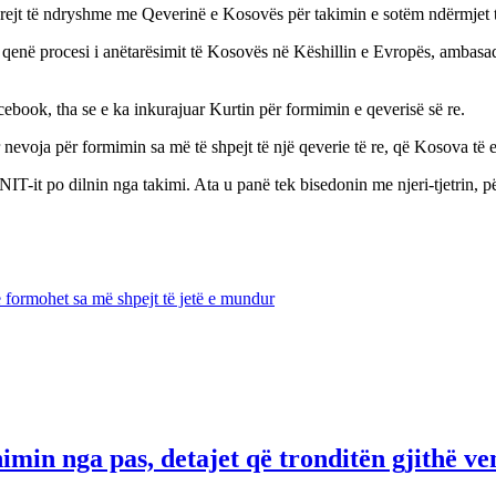
jt të ndryshme me Qeverinë e Kosovës për takimin e sotëm ndërmjet tyr
qenë procesi i anëtarësimit të Kosovës në Këshillin e Evropës, ambasado
book, tha se e ka inkurajuar Kurtin për formimin e qeverisë së re.
nevoja për formimin sa më të shpejt të një qeverie të re, që Kosova të e
IT-it po dilnin nga takimi. Ata u panë tek bisedonin me njeri-tjetrin, 
 formohet sa më shpejt të jetë e mundur
himin nga pas, detajet që tronditën gjithë ve