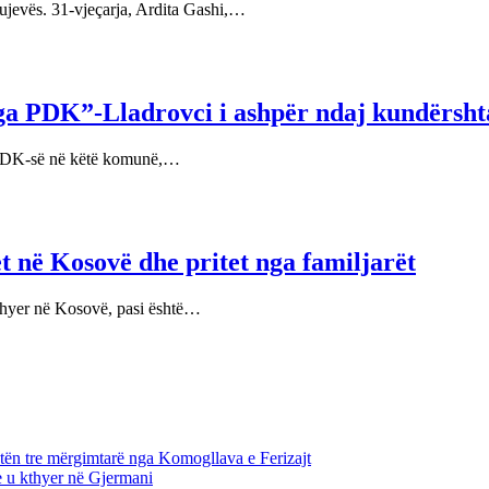
ujevës. 31-vjeçarja, Ardita Gashi,…
ga PDK”-Lladrovci i ashpër ndaj kundërsht
ë PDK-së në këtë komunë,…
t në Kosovë dhe pritet nga familjarët
kthyer në Kosovë, pasi është…
tën tre mërgimtarë nga Komogllava e Ferizajt
e u kthyer në Gjermani