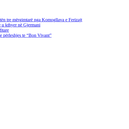
tën tre mërgimtarë nga Komogllava e Ferizajt
e u kthyer në Gjermani
itare
e përleshjes te “Bon Vivant”