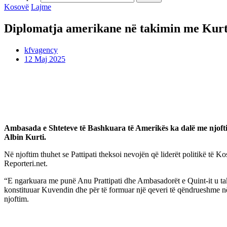
Kosovë
Lajme
Diplomatja amerikane në takimin me Kurti
kfvagency
12 Maj 2025
Ambasada e Shteteve të Bashkuara të Amerikës ka dalë me njoft
Albin Kurti.
Në njoftim thuhet se Pattipati theksoi nevojën që liderët politikë të
Reporteri.net.
“E ngarkuara me punë Anu Prattipati dhe Ambasadorët e Quint-it u taku
konstituuar Kuvendin dhe për të formuar një qeveri të qëndrueshme në 
njoftim.