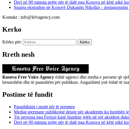
Deri në 90 minuta pritje për të dalë nga Kosova në këtë pikë kuf
Spanja ekstradon në Kosovë Dukagjin Nikollaj – protagonistin 
Kontakt : info@kfvagency.com
Kerko
Kërko për:
Rreth nesh
Kosova Free Voice Agency
është agjenci dhe media e pavarur që sjel
besueshëm dhe të paanshëm për publikun. Angazhimi ynë është të ruajmë 
Postime të fundit
Parashikimi i motit për të premten
Mediat gjermane publikojnë detaje për aksidentin ku humbën je
Tre persona nga Ferizaj kanë humbur jetën në një aksident duk
Deri në 90 minuta pritje për të dalë nga Kosova në këtë pikë kuf