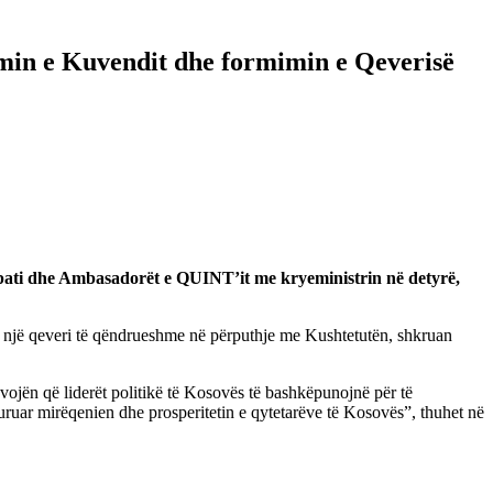
imin e Kuvendit dhe formimin e Qeverisë
pati dhe Ambasadorët e QUINT’it me kryeministrin në detyrë,
ar një qeveri të qëndrueshme në përputhje me Kushtetutën, shkruan
vojën që liderët politikë të Kosovës të bashkëpunojnë për të
uruar mirëqenien dhe prosperitetin e qytetarëve të Kosovës”, thuhet në