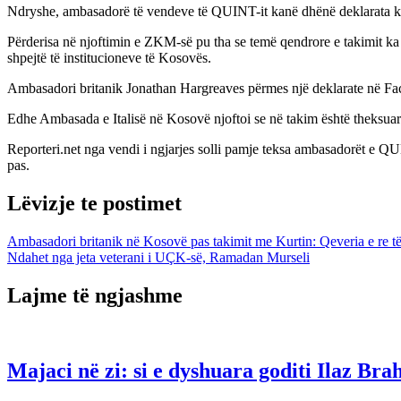
Ndryshe, ambasadorë të vendeve të QUINT-it kanë dhënë deklarata kre
Përderisa në njoftimin e ZKM-së pu tha se temë qendrore e takimit ka 
shpejtë të institucioneve të Kosovës.
Ambasadori britanik Jonathan Hargreaves përmes një deklarate në Face
Edhe Ambasada e Italisë në Kosovë njoftoi se në takim është theksuar 
Reporteri.net nga vendi i ngjarjes solli pamje teksa ambasadorët e QUN
pas.
Lëvizje te postimet
Ambasadori britanik në Kosovë pas takimit me Kurtin: Qeveria e re të
Ndahet nga jeta veterani i UÇK-së, Ramadan Murseli
Lajme të ngjashme
Majaci në zi: si e dyshuara goditi Ilaz Bra