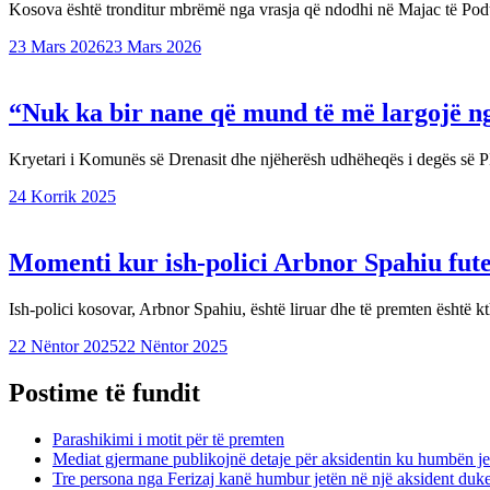
Kosova është tronditur mbrëmë nga vrasja që ndodhi në Majac të Pod
23 Mars 2026
23 Mars 2026
“Nuk ka bir nane që mund të më largojë n
Kryetari i Komunës së Drenasit dhe njëherësh udhëheqës i degës s
24 Korrik 2025
Momenti kur ish-polici Arbnor Spahiu fute
Ish-polici kosovar, Arbnor Spahiu, është liruar dhe të premten është 
22 Nëntor 2025
22 Nëntor 2025
Postime të fundit
Parashikimi i motit për të premten
Mediat gjermane publikojnë detaje për aksidentin ku humbën je
Tre persona nga Ferizaj kanë humbur jetën në një aksident duk