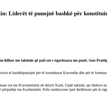
n: Liderët të punojnë bashkë për konstitu
im lidhur me takimin që pati sot e ngarkuara me punë, Anu Pratti
 Kosovës të bashkëpunojnë për të konstituuar Kuvendin dhe për të formu
an sot me Kryeministrin në detyrë Kurti. Gjatë takimit, ajo theksoi ne
përputhje me Kushtetutën. Këto institucione janë thelbësore për të sig