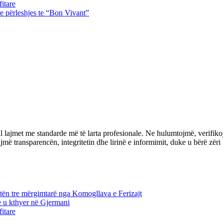
itare
e përleshjes te “Bon Vivant”
l lajmet me standarde më të larta profesionale. Ne hulumtojmë, verifiko
transparencën, integritetin dhe lirinë e informimit, duke u bërë zëri i 
tën tre mërgimtarë nga Komogllava e Ferizajt
e u kthyer në Gjermani
itare