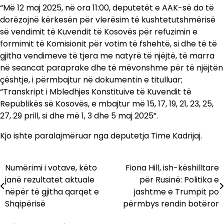
“Më 12 maj 2025, në ora 11:00, deputetët e AAK-së do të
dorëzojnë kërkesën për vlerësim të kushtetutshmërisë
së vendimit të Kuvendit të Kosovës për refuzimin e
formimit të Komisionit për votim të fshehtë, si dhe të të
gjitha vendimeve të tjera me natyrë të njëjtë, të marra
në seancat paraprake dhe të mëvonshme për të njëjtën
çështje, i përmbajtur në dokumentin e titulluar;
“Transkript i Mbledhjes Konstituive të Kuvendit të
Republikës së Kosovës, e mbajtur më 15, 17, 19, 21, 23, 25,
27, 29 prill, si dhe më 1, 3 dhe 5 maj 2025”.
Kjo ishte paralajmëruar nga deputetja Time Kadrijaj.
Numërimi i votave, këto
Fiona Hill, ish-këshilltare
Lëvizje
janë rezultatet aktuale
për Rusinë: Politika e
te
nëpër të gjitha qarqet e
jashtme e Trumpit po
Shqipërisë
përmbys rendin botëror
postimet