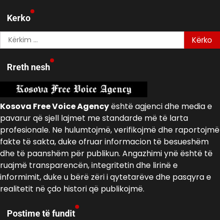
Kerko
Kërko
për:
Rreth nesh
Kosova Free Voice Agency
është agjenci dhe media e
pavarur që sjell lajmet me standarde më të larta
profesionale. Ne hulumtojmë, verifikojmë dhe raportojmë
fakte të sakta, duke ofruar informacion të besueshëm
dhe të paanshëm për publikun. Angazhimi ynë është të
ruajmë transparencën, integritetin dhe lirinë e
informimit, duke u bërë zëri i qytetarëve dhe pasqyra e
realitetit në çdo histori që publikojmë.
Postime të fundit