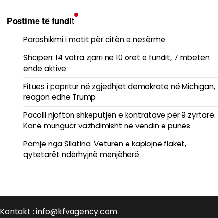
Postime të fundit
Parashikimi i motit për ditën e nesërme
Shqipëri: 14 vatra zjarri në 10 orët e fundit, 7 mbeten
ende aktive
Fitues i papritur në zgjedhjet demokrate në Michigan,
reagon edhe Trump
Pacolli njofton shkëputjen e kontratave për 9 zyrtarë:
Kanë munguar vazhdimisht në vendin e punës
Pamje nga Sllatina: Veturën e kaplojnë flakët,
qytetarët ndërhyjnë menjëherë
Kontakt : info@kfvagency.com