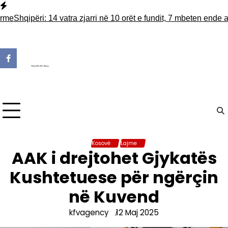
Skip
to
hqipëri: 14 vatra zjarri në 10 orët e fundit, 7 mbeten ende aktive
content
Kosovë
Lajme
AAK i drejtohet Gjykatës
Kushtetuese për ngërçin
në Kuvend
kfvagency
12 Maj 2025