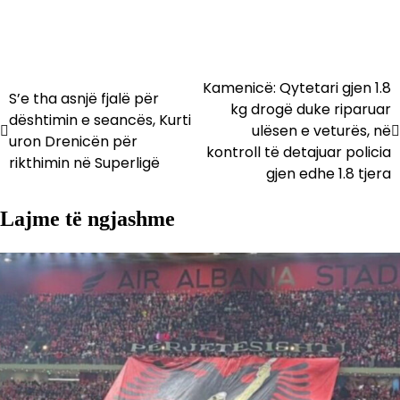
Kamenicë: Qytetari gjen 1.8
Lëvizje
S’e tha asnjë fjalë për
kg drogë duke riparuar
dështimin e seancës, Kurti
te
ulësen e veturës, në
uron Drenicën për
kontroll të detajuar policia
postimet
rikthimin në Superligë
gjen edhe 1.8 tjera
Lajme të ngjashme