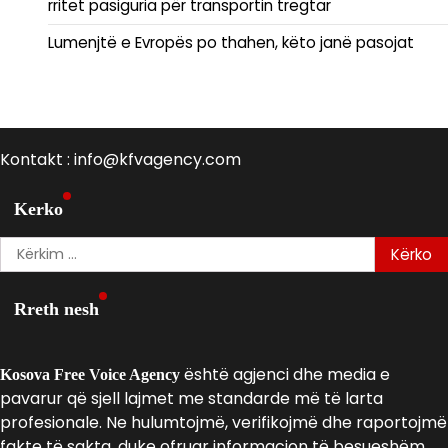
rritet pasiguria për transportin tregtar
Lumenjtë e Evropës po thahen, këto janë pasojat
Kontakt : info@kfvagency.com
Kerko
Kërko
për:
Rreth nesh
është agjenci dhe media e
Kosova Free Voice Agency
pavarur që sjell lajmet me standarde më të larta
profesionale. Ne hulumtojmë, verifikojmë dhe raportojmë
fakte të sakta, duke ofruar informacion të besueshëm