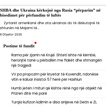
SHBA dhe Ukraina kërkojnë nga Rusia “përparim” në
bisedimet për përfundim të luftës
Zyrtarët amerikanë dhe ata ukrainas do të diskutojnë të
shtunën në Majami të…
6 Dhjetor 2025
Postime të fundit
Rama për zjarrin në Krujë: Shteti ishte në këmbë,
heronjtë tanë u përballën me flakët dhe shmangën
një tragjedi
VV pa propozim për kryetar të Kuvendit, ndonëse
vitin e kaluar insistoi 57 herë për Haxhiun
Humb jetën i mituri që kishte rënë nga një objekt në
Prizren ditë më parë
Turqia kufizon kalimin e disa anijeve në Detin e Zi,