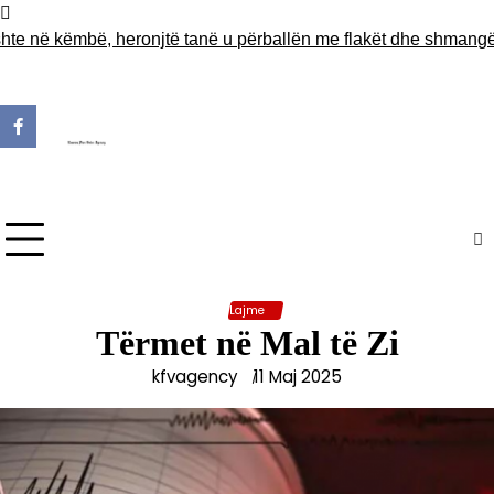
Skip
to
e në këmbë, heronjtë tanë u përballën me flakët dhe shmangën nj
content
Lajme
Tërmet në Mal të Zi
kfvagency
11 Maj 2025