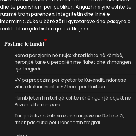
dhe të paanshëm për publikun. Angazhimi ynë është të
ruajmë transparencën, integritetin dhe lirinë e
informimit, duke u bërë zëri i qytetarëve dhe pasqyra e
realitetit në çdo histori që publikojmë.
Postime të fundit
Rama për zjarrin në Krujë: Shteti ishte në këmbë,
heronjtë tanë u përballën me flakët dhe shmangën
një tragjedi
VV pa propozim për kryetar të Kuvendit, ndonëse
vitin e kaluar insistoi 57 herë për Haxhiun
Humb jetën i mituri që kishte rënë nga një objekt në
Prizren ditë më parë
Turqia kufizon kalimin e disa anijeve në Detin e Zi,
rritet pasiguria për transportin tregtar