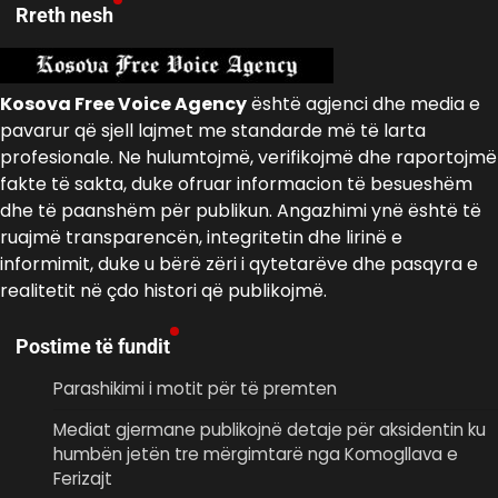
Rreth nesh
Kosova Free Voice Agency
është agjenci dhe media e
pavarur që sjell lajmet me standarde më të larta
profesionale. Ne hulumtojmë, verifikojmë dhe raportojmë
fakte të sakta, duke ofruar informacion të besueshëm
dhe të paanshëm për publikun. Angazhimi ynë është të
ruajmë transparencën, integritetin dhe lirinë e
informimit, duke u bërë zëri i qytetarëve dhe pasqyra e
realitetit në çdo histori që publikojmë.
Postime të fundit
Parashikimi i motit për të premten
Mediat gjermane publikojnë detaje për aksidentin ku
humbën jetën tre mërgimtarë nga Komogllava e
Ferizajt