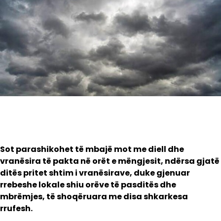
Sot parashikohet të mbajë mot me diell dhe
vranësira të pakta në orët e mëngjesit, ndërsa gjatë
ditës pritet shtim i vranësirave, duke gjenuar
rrebeshe lokale shiu orëve të pasditës dhe
mbrëmjes, të shoqëruara me disa shkarkesa
rrufesh.