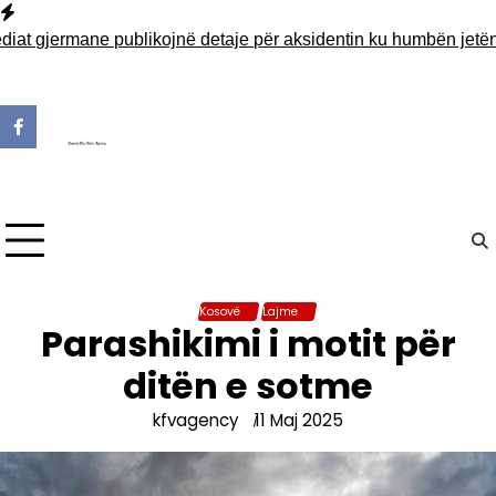
Skip
to
gjermane publikojnë detaje për aksidentin ku humbën jetën tre
content
Kosovë
Lajme
Parashikimi i motit për
ditën e sotme
kfvagency
11 Maj 2025