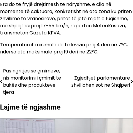
Era do të fryjë drejtimesh të ndryshme, e cila në
momente të caktuara, konkretisht në ato zona ku priten
zhvillime të vranësirave, pritet të jetë mjaft e fuqishme,
me shpejtësi prej 17-55 km/h, raporton MeteoKosova,
transmeton Gazeta KFVA.
Temperaturat minimale do të lëvizin prej 4 deri në 7°C,
ndërsa ato maksimale prej 19 deri në 22°C.
Pas ngritjes së çmimeve,
Lëvizje
nis monitorimi i çmimit të
Zgjedhjet parlamentare
te
bukës dhe produkteve
zhvillohen sot në Shqipëri
tjera
postimet
Lajme të ngjashme