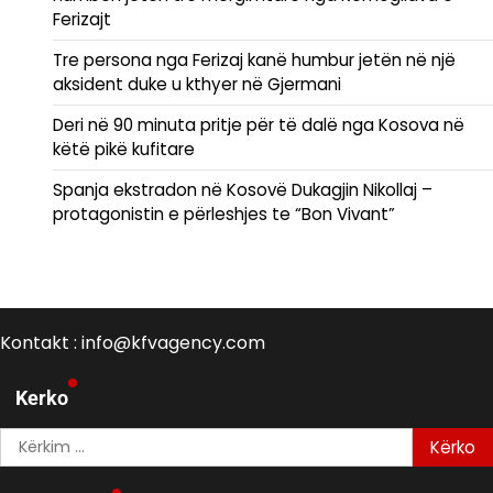
Ferizajt
Tre persona nga Ferizaj kanë humbur jetën në një
aksident duke u kthyer në Gjermani
Deri në 90 minuta pritje për të dalë nga Kosova në
këtë pikë kufitare
Spanja ekstradon në Kosovë Dukagjin Nikollaj –
protagonistin e përleshjes te “Bon Vivant”
Kontakt : info@kfvagency.com
Kerko
Kërko
për: