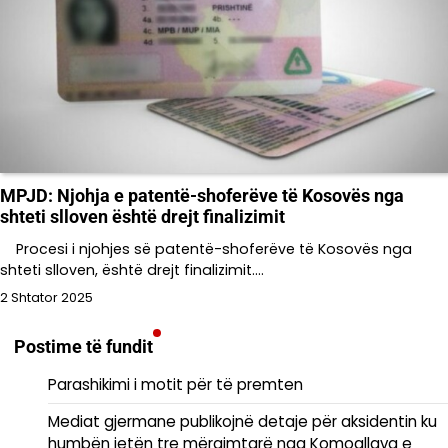
MPJD: Njohja e patentë-shoferëve të Kosovës nga
shteti slloven është drejt finalizimit
Procesi i njohjes së patentë-shoferëve të Kosovës nga
shteti slloven, është drejt finalizimit.…
2 Shtator 2025
Postime të fundit
Parashikimi i motit për të premten
Mediat gjermane publikojnë detaje për aksidentin ku
humbën jetën tre mërgimtarë nga Komogllava e