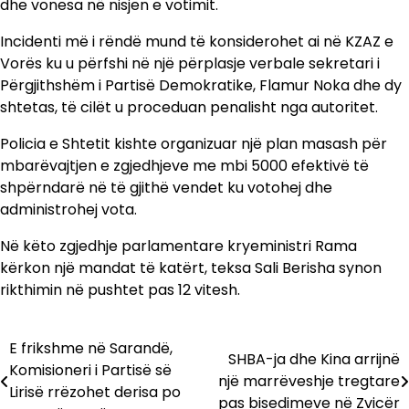
dhe vonesa në nisjen e votimit.
Incidenti më i rëndë mund të konsiderohet ai në KZAZ e
Vorës ku u përfshi në një përplasje verbale sekretari i
Përgjithshëm i Partisë Demokratike, Flamur Noka dhe dy
shtetas, të cilët u proceduan penalisht nga autoritet.
Policia e Shtetit kishte organizuar një plan masash për
mbarëvajtjen e zgjedhjeve me mbi 5000 efektivë të
shpërndarë në të gjithë vendet ku votohej dhe
administrohej vota.
Në këto zgjedhje parlamentare kryeministri Rama
kërkon një mandat të katërt, teksa Sali Berisha synon
rikthimin në pushtet pas 12 vitesh.
E frikshme në Sarandë,
Lëvizje
SHBA-ja dhe Kina arrijnë
Komisioneri i Partisë së
një marrëveshje tregtare
te
Lirisë rrëzohet derisa po
pas bisedimeve në Zvicër