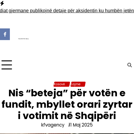
Skip
to
gjermane publikojnë detaje për aksidentin ku humbën jetën tre
content
Kosovë
Lajme
Nis “beteja” për votën e
fundit, mbyllet orari zyrtar
i votimit në Shqipëri
kfvagency
11 Maj 2025