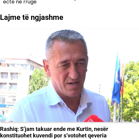
ecte në rrugë
postimet
Lajme të ngjashme
​Rashiq: S’jam takuar ende me Kurtin, nesër
konstituohet kuvendi por s’votohet qeveria