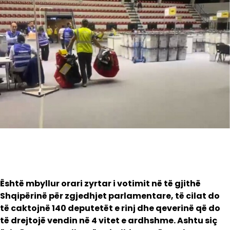
Është mbyllur orari zyrtar i votimit në të gjithë
Shqipërinë për zgjedhjet parlamentare, të cilat do
të caktojnë 140 deputetët e rinj dhe qeverinë që do
të drejtojë vendin në 4 vitet e ardhshme. Ashtu siç