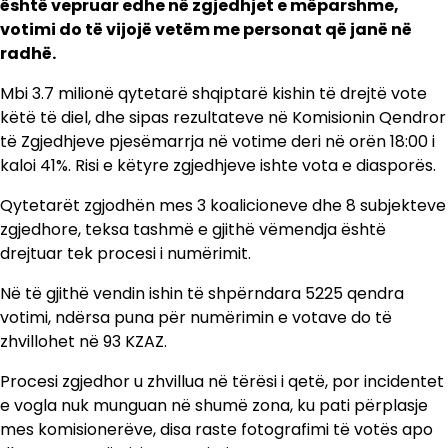
është vepruar edhe në zgjedhjet e mëparshme,
votimi do të vijojë vetëm me personat që janë në
radhë.
Mbi 3.7 milionë qytetarë shqiptarë kishin të drejtë vote
këtë të diel, dhe sipas rezultateve në Komisionin Qendror
të Zgjedhjeve pjesëmarrja në votime deri në orën 18:00 i
kaloi 41%. Risi e këtyre zgjedhjeve ishte vota e diasporës.
Qytetarët zgjodhën mes 3 koalicioneve dhe 8 subjekteve
zgjedhore, teksa tashmë e gjithë vëmendja është
drejtuar tek procesi i numërimit.
Në të gjithë vendin ishin të shpërndara 5225 qendra
votimi, ndërsa puna për numërimin e votave do të
zhvillohet në 93 KZAZ.
Procesi zgjedhor u zhvillua në tërësi i qetë, por incidentet
e vogla nuk munguan në shumë zona, ku pati përplasje
mes komisionerëve, disa raste fotografimi të votës apo