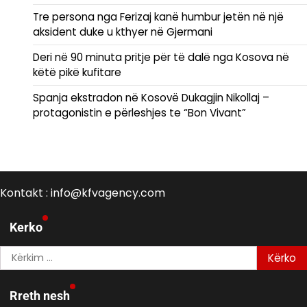
Tre persona nga Ferizaj kanë humbur jetën në një
aksident duke u kthyer në Gjermani
Deri në 90 minuta pritje për të dalë nga Kosova në
këtë pikë kufitare
Spanja ekstradon në Kosovë Dukagjin Nikollaj –
protagonistin e përleshjes te “Bon Vivant”
Kontakt : info@kfvagency.com
Kerko
Kërko
për:
Rreth nesh