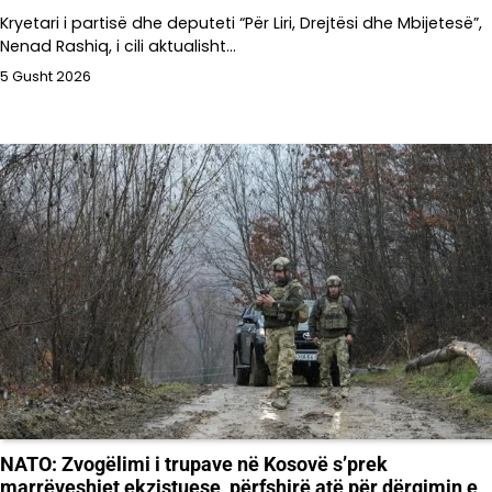
Kryetari i partisë dhe deputeti “Për Liri, Drejtësi dhe Mbijetesë”,
Nenad Rashiq, i cili aktualisht…
5 Gusht 2026
NATO: Zvogëlimi i trupave në Kosovë s’prek
marrëveshjet ekzistuese, përfshirë atë për dërgimin e