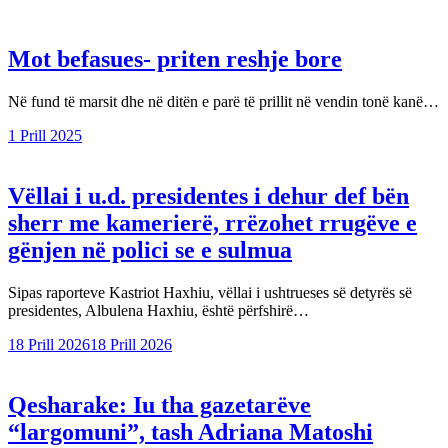
Mot befasues- priten reshje bore
Në fund të marsit dhe në ditën e parë të prillit në vendin tonë kanë…
1 Prill 2025
Vëllai i u.d. presidentes i dehur def bën
sherr me kamerierë, rrëzohet rrugëve e
gënjen në polici se e sulmua
Sipas raporteve Kastriot Haxhiu, vëllai i ushtrueses së detyrës së
presidentes, Albulena Haxhiu, është përfshirë…
18 Prill 2026
18 Prill 2026
Qesharake: Iu tha gazetarëve
“largomuni”, tash Adriana Matoshi