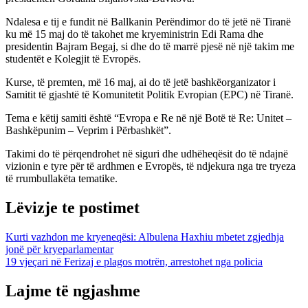
Ndalesa e tij e fundit në Ballkanin Perëndimor do të jetë në Tiranë
ku më 15 maj do të takohet me kryeministrin Edi Rama dhe
presidentin Bajram Begaj, si dhe do të marrë pjesë në një takim me
studentët e Kolegjit të Evropës.
Kurse, të premten, më 16 maj, ai do të jetë bashkëorganizator i
Samitit të gjashtë të Komunitetit Politik Evropian (EPC) në Tiranë.
Tema e këtij samiti është “Evropa e Re në një Botë të Re: Unitet –
Bashkëpunim – Veprim i Përbashkët”.
Takimi do të përqendrohet në siguri dhe udhëheqësit do të ndajnë
vizionin e tyre për të ardhmen e Evropës, të ndjekura nga tre tryeza
të rrumbullakëta tematike.
Lëvizje te postimet
Kurti vazhdon me kryeneqësi: Albulena Haxhiu mbetet zgjedhja
jonë për kryeparlamentar
19 vjeçari në Ferizaj e plagos motrën, arrestohet nga policia
Lajme të ngjashme