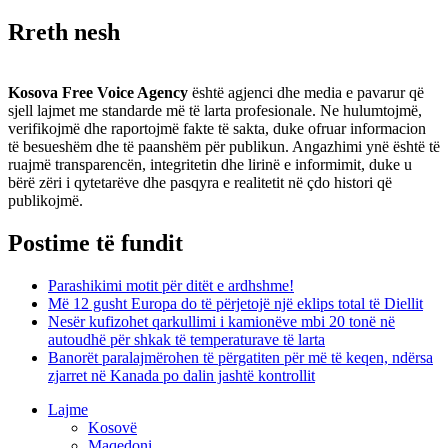
Rreth nesh
Kosova Free Voice Agency
është agjenci dhe media e pavarur që
sjell lajmet me standarde më të larta profesionale. Ne hulumtojmë,
verifikojmë dhe raportojmë fakte të sakta, duke ofruar informacion
të besueshëm dhe të paanshëm për publikun. Angazhimi ynë është të
ruajmë transparencën, integritetin dhe lirinë e informimit, duke u
bërë zëri i qytetarëve dhe pasqyra e realitetit në çdo histori që
publikojmë.
Postime të fundit
Parashikimi motit për ditët e ardhshme!
Më 12 gusht Europa do të përjetojë një eklips total të Diellit
Nesër kufizohet qarkullimi i kamionëve mbi 20 tonë në
autoudhë për shkak të temperaturave të larta
Banorët paralajmërohen të përgatiten për më të keqen, ndërsa
zjarret në Kanada po dalin jashtë kontrollit
Lajme
Kosovë
Maqedoni