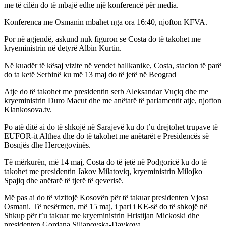
me të cilën do të mbajë edhe një konferencë për media.
Konferenca me Osmanin mbahet nga ora 16:40, njofton KFVA.
Por në agjendë, askund nuk figuron se Costa do të takohet me
kryeministrin në detyrë Albin Kurtin.
Në kuadër të kësaj vizite në vendet ballkanike, Costa, stacion të parë
do ta ketë Serbinë ku më 13 maj do të jetë në Beograd
Atje do të takohet me presidentin serb Aleksandar Vuçiq dhe me
kryeministrin Duro Macut dhe me anëtarë të parlamentit atje, njofton
Klankosova.tv.
Po atë ditë ai do të shkojë në Sarajevë ku do t’u drejtohet trupave të
EUFOR-it Althea dhe do të takohet me anëtarët e Presidencës së
Bosnjës dhe Hercegovinës.
Të mërkurën, më 14 maj, Costa do të jetë në Podgoricë ku do të
takohet me presidentin Jakov Milatoviq, kryeministrin Milojko
Spajiq dhe anëtarë të tjerë të qeverisë.
Më pas ai do të vizitojë Kosovën për të takuar presidenten Vjosa
Osmani. Të nesërmen, më 15 maj, i pari i KE-së do të shkojë në
Shkup për t’u takuar me kryeministrin Hristijan Mickoski dhe
presidenten Gordana Siljanovska-Davkova.