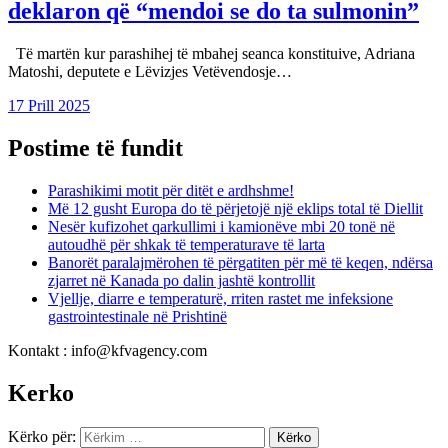
deklaron që “mendoi se do ta sulmonin”
Të martën kur parashihej të mbahej seanca konstituive, Adriana
Matoshi, deputete e Lëvizjes Vetëvendosje…
17 Prill 2025
Postime të fundit
Parashikimi motit për ditët e ardhshme!
Më 12 gusht Europa do të përjetojë një eklips total të Diellit
Nesër kufizohet qarkullimi i kamionëve mbi 20 tonë në
autoudhë për shkak të temperaturave të larta
Banorët paralajmërohen të përgatiten për më të keqen, ndërsa
zjarret në Kanada po dalin jashtë kontrollit
Vjellje, diarre e temperaturë, rriten rastet me infeksione
gastrointestinale në Prishtinë
Kontakt : info@kfvagency.com
Kerko
Kërko për: