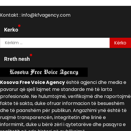
Kontakt : info@kfvagency.com
Kerko
Kërko
për:
Rreth nesh
Kosova Free Voice Agency
është agjenci dhe media e
pavarur që sjell lajmet me standarde më të larta
profesionale. Ne hulumtojmë, verifikojmë dhe raportojmë
fakte të sakta, duke ofruar informacion të besueshëm
dhe të paanshëm për publikun. Angazhimi ynë është të
ruajmë transparencën, integritetin dhe lirinë e
informimit, duke u bërë zëri i qytetarëve dhe pasqyra e