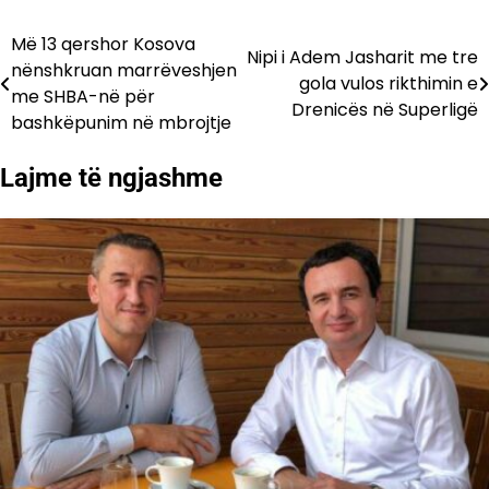
Më 13 qershor Kosova
Lëvizje
Nipi i Adem Jasharit me tre
nënshkruan marrëveshjen
gola vulos rikthimin e
te
me SHBA-në për
Drenicës në Superligë
bashkëpunim në mbrojtje
postimet
Lajme të ngjashme