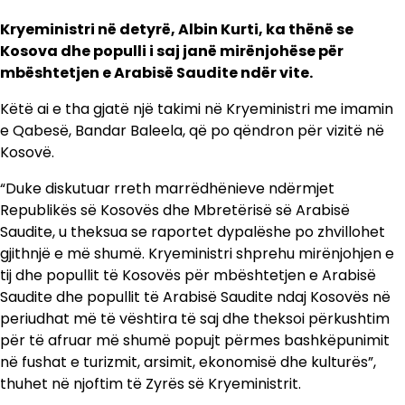
Kryeministri në detyrë, Albin Kurti, ka thënë se
Kosova dhe populli i saj janë mirënjohëse për
mbështetjen e Arabisë Saudite ndër vite.
Këtë ai e tha gjatë një takimi në Kryeministri me imamin
e Qabesë, Bandar Baleela, që po qëndron për vizitë në
Kosovë.
“Duke diskutuar rreth marrëdhënieve ndërmjet
Republikës së Kosovës dhe Mbretërisë së Arabisë
Saudite, u theksua se raportet dypalëshe po zhvillohet
gjithnjë e më shumë. Kryeministri shprehu mirënjohjen e
tij dhe popullit të Kosovës për mbështetjen e Arabisë
Saudite dhe popullit të Arabisë Saudite ndaj Kosovës në
periudhat më të vështira të saj dhe theksoi përkushtim
për të afruar më shumë popujt përmes bashkëpunimit
në fushat e turizmit, arsimit, ekonomisë dhe kulturës”,
thuhet në njoftim të Zyrës së Kryeministrit.