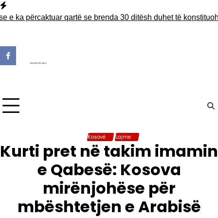
Skip
to
a përcaktuar qartë se brenda 30 ditësh duhet të konstituohet K
content
Kosovë
Lajme
Kurti pret në takim imamin
e Qabesë: Kosova
mirënjohëse për
mbështetjen e Arabisë