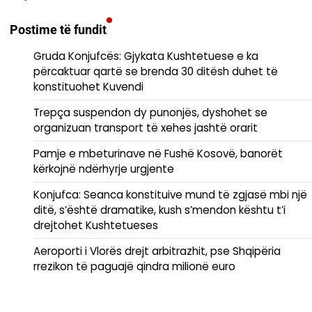
Postime të fundit
Gruda Konjufcës: Gjykata Kushtetuese e ka
përcaktuar qartë se brenda 30 ditësh duhet të
konstituohet Kuvendi
Trepça suspendon dy punonjës, dyshohet se
organizuan transport të xehes jashtë orarit
Pamje e mbeturinave në Fushë Kosovë, banorët
kërkojnë ndërhyrje urgjente
Konjufca: Seanca konstituive mund të zgjasë mbi një
ditë, s’është dramatike, kush s’mendon kështu t’i
drejtohet Kushtetueses
Aeroporti i Vlorës drejt arbitrazhit, pse Shqipëria
rrezikon të paguajë qindra milionë euro