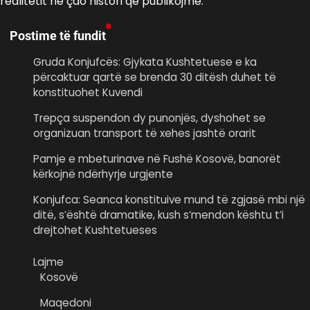
realitetit në çdo histori që publikojmë.
Postime të fundit
Gruda Konjufcës: Gjykata Kushtetuese e ka
përcaktuar qartë se brenda 30 ditësh duhet të
konstituohet Kuvendi
Trepça suspendon dy punonjës, dyshohet se
organizuan transport të xehes jashtë orarit
Pamje e mbeturinave në Fushë Kosovë, banorët
kërkojnë ndërhyrje urgjente
Konjufca: Seanca konstituive mund të zgjasë mbi një
ditë, s’është dramatike, kush s’mendon kështu t’i
drejtohet Kushtetueses
Lajme
Kosovë
Maqedoni