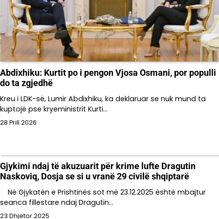
Abdixhiku: Kurtit po i pengon Vjosa Osmani, por populli
do ta zgjedhë
Kreu i LDK-së, Lumir Abdixhiku, ka deklaruar se nuk mund ta
kuptojë pse kryeministrit Kurti…
28 Prill 2026
Gjykimi ndaj të akuzuarit për krime lufte Dragutin
Naskoviq, Dosja se si u vranë 29 civilë shqiptarë
Në Gjykatën e Prishtinës sot më 23.12.2025 është mbajtur
seanca fillestare ndaj Dragutin…
23 Dhjetor 2025