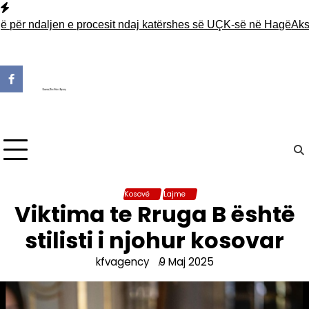
Skip
to
r ndaljen e procesit ndaj katërshes së UÇK-së në Hagë
Aksident 
content
Kosovë
Lajme
Viktima te Rruga B është
stilisti i njohur kosovar
kfvagency
9 Maj 2025