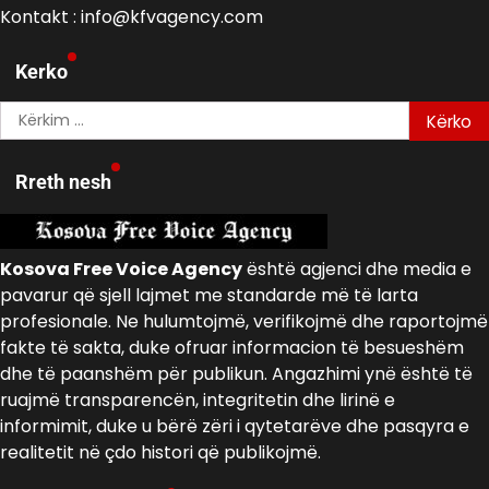
Kontakt : info@kfvagency.com
Kerko
Kërko
për:
Rreth nesh
Kosova Free Voice Agency
është agjenci dhe media e
pavarur që sjell lajmet me standarde më të larta
profesionale. Ne hulumtojmë, verifikojmë dhe raportojmë
fakte të sakta, duke ofruar informacion të besueshëm
dhe të paanshëm për publikun. Angazhimi ynë është të
ruajmë transparencën, integritetin dhe lirinë e
informimit, duke u bërë zëri i qytetarëve dhe pasqyra e
realitetit në çdo histori që publikojmë.