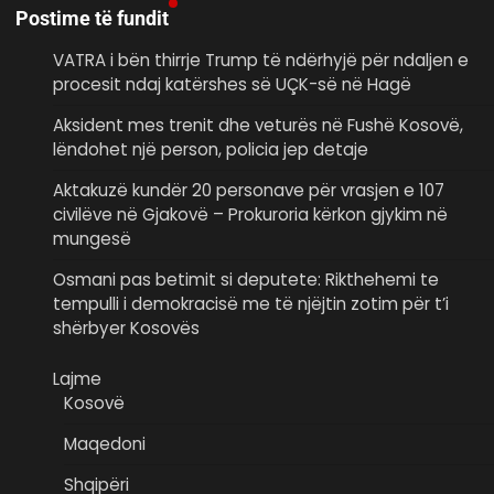
Postime të fundit
VATRA i bën thirrje Trump të ndërhyjë për ndaljen e
procesit ndaj katërshes së UÇK-së në Hagë
Aksident mes trenit dhe veturës në Fushë Kosovë,
lëndohet një person, policia jep detaje
Aktakuzë kundër 20 personave për vrasjen e 107
civilëve në Gjakovë – Prokuroria kërkon gjykim në
mungesë
Osmani pas betimit si deputete: Rikthehemi te
tempulli i demokracisë me të njëjtin zotim për t’i
shërbyer Kosovës
Lajme
Kosovë
Maqedoni
Shqipëri