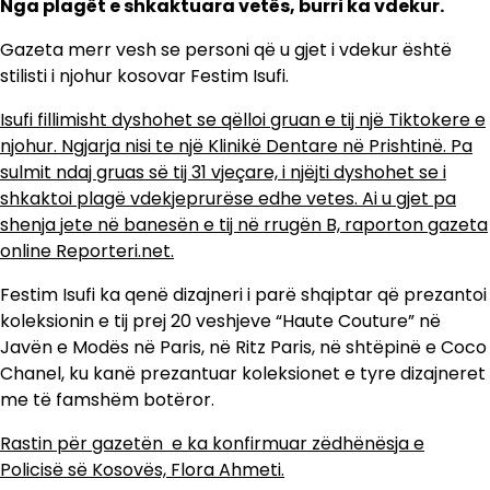
Nga plagët e shkaktuara vetës, burri ka vdekur.
Gazeta merr vesh se personi që u gjet i vdekur është
stilisti i njohur kosovar Festim Isufi.
Isufi fillimisht dyshohet se qëlloi gruan e tij një Tiktokere e
njohur. Ngjarja nisi te një Klinikë Dentare në Prishtinë. Pa
sulmit ndaj gruas së tij 31 vjeçare, i njëjti dyshohet se i
shkaktoi plagë vdekjeprurëse edhe vetes. Ai u gjet pa
shenja jete në banesën e tij në rrugën B, raporton gazeta
online Reporteri.net.
Festim Isufi ka qenë dizajneri i parë shqiptar që prezantoi
koleksionin e tij prej 20 veshjeve “Haute Couture” në
Javën e Modës në Paris, në Ritz Paris, në shtëpinë e Coco
Chanel, ku kanë prezantuar koleksionet e tyre dizajneret
me të famshëm botëror.
Rastin për gazetën e ka konfirmuar zëdhënësja e
Policisë së Kosovës, Flora Ahmeti.