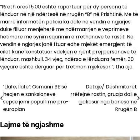
“Rreth orës 15:00 është raportuar për dy persona të
lënduar në një ndërtesë në rrugën “B” në Prishtinë. Me të
marrë informatën policia ka dalë në vendin e ngjarjes
duke filluar menjëherë me ndërmarrjen e veprimeve
hetimore me synim sqarimin e rrethanave të rastit. Në
vendin e ngjarjes janë ftuar edhe mjekët emergjent të
cilët kanë konstatuar vdekjen e njërit prej personave të
lënduar, mashkull, 34 vjeç, ndërsa e lënduara femër, 30
vjeçare është dërguar për tretman mjekësor.”, tha ajo.
‘Llafe, llafe’: Osmani i BE’së
Detaje/ Dëshmitarët
Lëvizje
heqjen e sanksioneve
rrëfejnë rastin, gruaja doli e
te
sepse jemi populli më pro-
gjakosur nga banesa në
europian
Rrugën B
postimet
Lajme të ngjashme