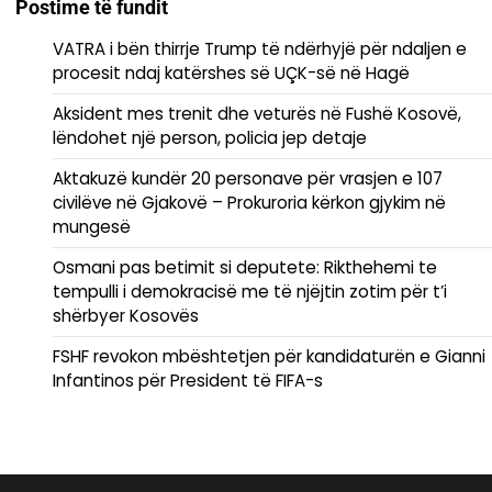
Postime të fundit
VATRA i bën thirrje Trump të ndërhyjë për ndaljen e
procesit ndaj katërshes së UÇK-së në Hagë
Aksident mes trenit dhe veturës në Fushë Kosovë,
lëndohet një person, policia jep detaje
Aktakuzë kundër 20 personave për vrasjen e 107
civilëve në Gjakovë – Prokuroria kërkon gjykim në
mungesë
Osmani pas betimit si deputete: Rikthehemi te
tempulli i demokracisë me të njëjtin zotim për t’i
shërbyer Kosovës
FSHF revokon mbështetjen për kandidaturën e Gianni
Infantinos për President të FIFA-s