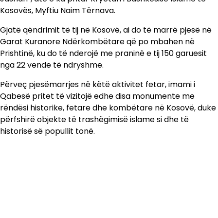
Kosovës, Myftiu Naim Tërnava.
Gjatë qëndrimit të tij në Kosovë, ai do të marrë pjesë në
Garat Kuranore Ndërkombëtare që po mbahen në
Prishtinë, ku do të nderojë me praninë e tij 150 garuesit
nga 22 vende të ndryshme.
Përveç pjesëmarrjes në këtë aktivitet fetar, imami i
Qabesë pritet të vizitojë edhe disa monumente me
rëndësi historike, fetare dhe kombëtare në Kosovë, duke
përfshirë objekte të trashëgimisë islame si dhe të
historisë së popullit tonë.