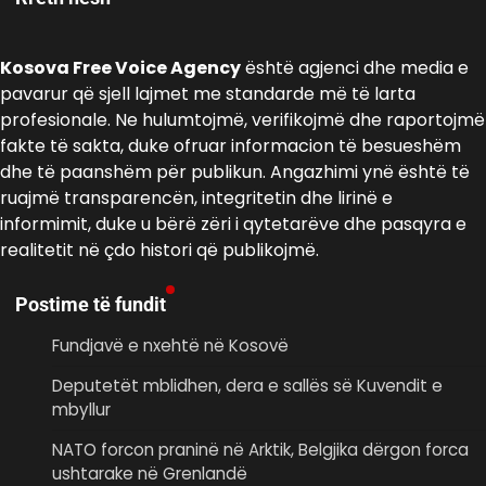
Kosova Free Voice Agency
është agjenci dhe media e
pavarur që sjell lajmet me standarde më të larta
profesionale. Ne hulumtojmë, verifikojmë dhe raportojmë
fakte të sakta, duke ofruar informacion të besueshëm
dhe të paanshëm për publikun. Angazhimi ynë është të
ruajmë transparencën, integritetin dhe lirinë e
informimit, duke u bërë zëri i qytetarëve dhe pasqyra e
realitetit në çdo histori që publikojmë.
Postime të fundit
Fundjavë e nxehtë në Kosovë
Deputetët mblidhen, dera e sallës së Kuvendit e
mbyllur
NATO forcon praninë në Arktik, Belgjika dërgon forca
ushtarake në Grenlandë