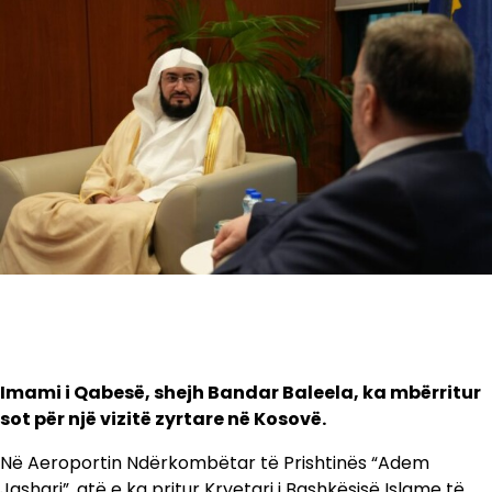
Imami i Qabesë, shejh Bandar Baleela, ka mbërritur
sot për një vizitë zyrtare në Kosovë.
Në Aeroportin Ndërkombëtar të Prishtinës “Adem
Jashari”, atë e ka pritur Kryetari i Bashkësisë Islame të