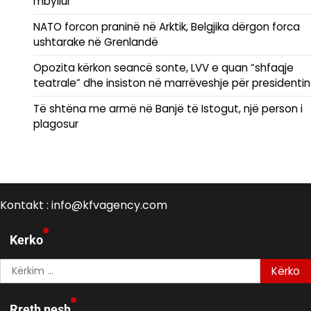
mbyllur
NATO forcon praninë në Arktik, Belgjika dërgon forca
ushtarake në Grenlandë
Opozita kërkon seancë sonte, LVV e quan “shfaqje
teatrale” dhe insiston në marrëveshje për presidentin
Të shtëna me armë në Banjë të Istogut, një person i
plagosur
Kontakt : info@kfvagency.com
Kerko
Kërko
për:
Rreth nesh