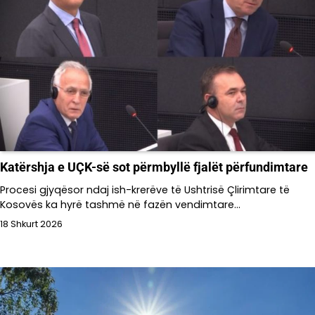
Katërshja e UÇK-së sot përmbyllë fjalët përfundimtare
Procesi gjyqësor ndaj ish-krerëve të Ushtrisë Çlirimtare të
Kosovës ka hyrë tashmë në fazën vendimtare…
18 Shkurt 2026