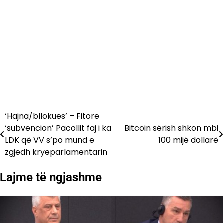
‘Hajna/bllokues’ – Fitore
Lëvizje
‘subvencion’ Pacollit faj i ka
Bitcoin sërish shkon mbi
te
LDK që VV s’po mund e
100 mijë dollarë
zgjedh kryeparlamentarin
postimet
Lajme të ngjashme