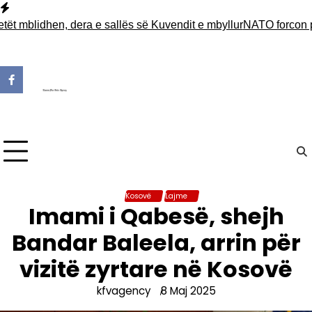
Skip
to
blidhen, dera e sallës së Kuvendit e mbyllur
NATO forcon pranin
content
Kosovë
Lajme
Imami i Qabesë, shejh
Bandar Baleela, arrin për
vizitë zyrtare në Kosovë
kfvagency
8 Maj 2025