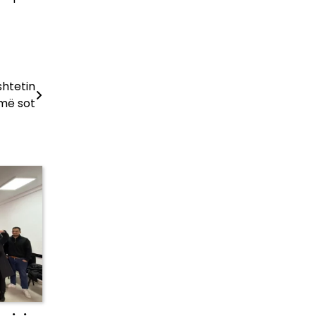
shtetin
jmë sot