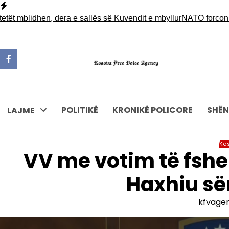
Skip
to
 mblidhen, dera e sallës së Kuvendit e mbyllur
NATO forcon pran
content
POLITIKË
KRONIKË POLICORE
SHËN
LAJME
Ko
VV me votim të fshe
Haxhiu sër
kfvage