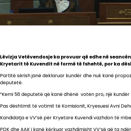
Lëvizja Vetëvendosje ka provuar që edhe në seancën 
Kryetarit të Kuvendit në formë të fshehtë, por ka d
Partitë sërish janë deklaruar kundër dhe nuk kanë propoz
deputetë.
“Kemi 56 deputetë që kanë dhënë votën pro, një kundër d
Pas dështimit të votimit të Komisionit, Kryesuesi Avni De
Kandidatja e VV’së për Kryetare Kuvendi vazhdon të mbe
PDK dhe AAK i kanë kërkuar vazhdimisht VV’së që ta ndër