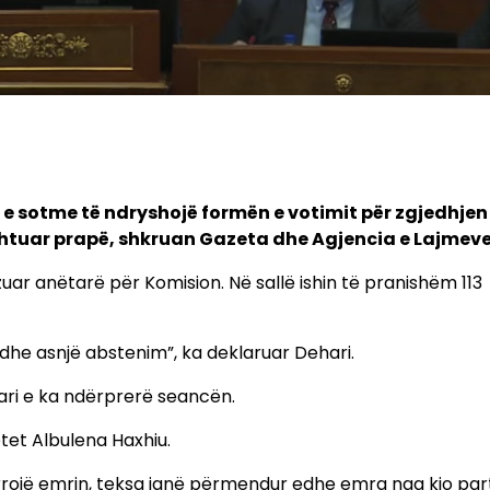
e sotme të ndryshojë formën e votimit për zgjedhjen
ështuar prapë, shkruan Gazeta dhe Agjencia e Lajmev
uar anëtarë për Komision. Në sallë ishin të pranishëm 113
he asnjë abstenim”, ka deklaruar Dehari.
hari e ka ndërprerë seancën.
tet Albulena Haxhiu.
rojë emrin, teksa janë përmendur edhe emra nga kjo part