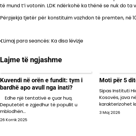
të mund t’i votonin. LDK ndërkohë ka thënë se nuk do ta v
Përpjekja tjetër për konstituim vazhdon të premten, në 10
Lëvizje
Limaj para seancës: Ka disa lëvizje
te
Lajme të ngjashme
postimet
Kuvendi në orën e fundit: tym i
Moti për 5 di
bardhë apo avull nga inati?
Sipas Instituti H
Kosovës, java në
Edhe një tentativë e çuar huq.
karakterizohet k
Deputetët e zgjedhur të popullit u
mblodhën…
3 Maj 2026
26 Korrik 2025