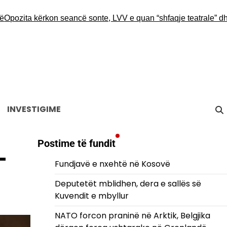
zita kërkon seancë sonte, LVV e quan “shfaqje teatrale” dhe in
INVESTIGIME
Postime të fundit
–
Fundjavë e nxehtë në Kosovë
Deputetët mblidhen, dera e sallës së
Kuvendit e mbyllur
NATO forcon praninë në Arktik, Belgjika