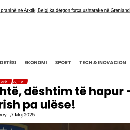
inë në Arktik, Belgjika dërgon forca ushtarake në Grenlandë
Opo
DETËSI
EKONOMI
SPORT
TECH & INOVACION
sovë
Lajme
htë, dështim të hapur 
ish pa ulëse!
ncy
7 Maj 2025