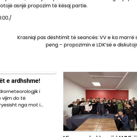
otojë asnjë propozim të kësaj partie.
:00./
Krasniqi pas dështimit të seancës: VV e ka marrë 
peng – propozimin e LDK’së e diskuto
tët e ardhshme!
idrometeorologjik i
 vijim do të
ryesisht nga mot i…