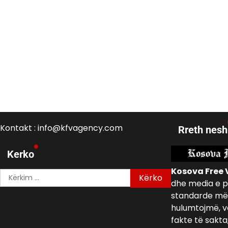
Kontakt : info@kfvagency.com
Rreth nesh
Kerko
Kosova Free 
Kërko
dhe media e p
për:
standarde më 
hulumtojmë, v
fakte të sakta