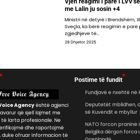
Vjen reagimi i parë i LVV’së,
me Lalin ju sosin +4
Ministri në detyrë i Brendshëm, X
Sveçla, ka bërë reagimin e parë
zgjedhjeve të…
28 Dhjetor 2025
Postime të fundit
Fundjavë e nxehtë në
Deputetët mblidhen, d
Voice Agency
është agjenci
së Kuvendit e mbyllur
avarur që sjell lajmet me
të larta profesionale. Ne
NATO forcon praninë n
erifikojmë dhe raportojmë
Belgjika dërgon forca
, duke ofruar informacion të
Grenlandë