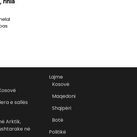
 rinia
helal
 pas
Lajme
Kosovë
 Kosovë
Maqedoni
era e sallës
Shqipëri
Botë
ë Arktik,
 ushtarake në
Politikë