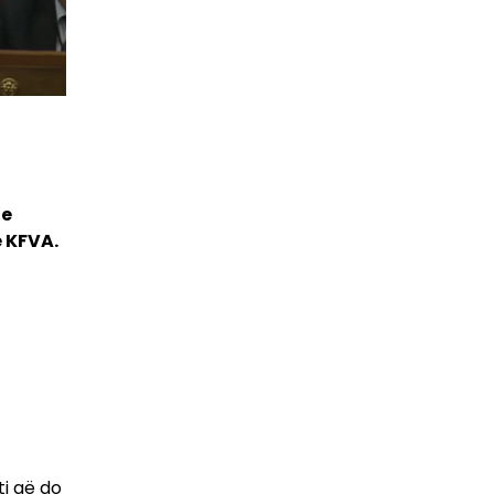
 e
e KFVA.
i që do