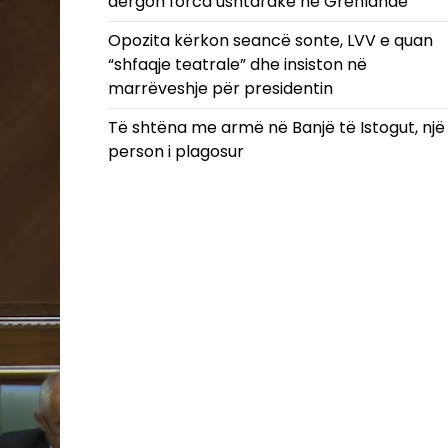
dërgon forca ushtarake në Grenlandë
Opozita kërkon seancë sonte, LVV e quan
“shfaqje teatrale” dhe insiston në
marrëveshje për presidentin
Të shtëna me armë në Banjë të Istogut, një
person i plagosur