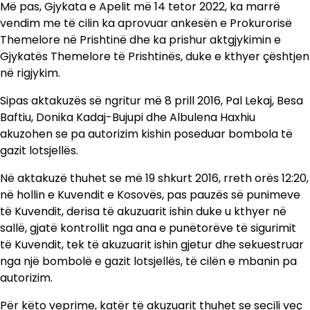
Më pas, Gjykata e Apelit më 14 tetor 2022, ka marrë
vendim me të cilin ka aprovuar ankesën e Prokurorisë
Themelore në Prishtinë dhe ka prishur aktgjykimin e
Gjykatës Themelore të Prishtinës, duke e kthyer çështjen
në rigjykim.
Sipas aktakuzës së ngritur më 8 prill 2016, Pal Lekaj, Besa
Baftiu, Donika Kadaj-Bujupi dhe Albulena Haxhiu
akuzohen se pa autorizim kishin poseduar bombola të
gazit lotsjellës.
Në aktakuzë thuhet se më 19 shkurt 2016, rreth orës 12:20,
në hollin e Kuvendit e Kosovës, pas pauzës së punimeve
të Kuvendit, derisa të akuzuarit ishin duke u kthyer në
sallë, gjatë kontrollit nga ana e punëtorëve të sigurimit
të Kuvendit, tek të akuzuarit ishin gjetur dhe sekuestruar
nga një bombolë e gazit lotsjellës, të cilën e mbanin pa
autorizim.
Për këto veprime, katër të akuzuarit thuhet se secili veç