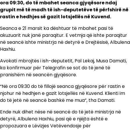
ora 09:30, do të mbahet seanca gjyqësore ndaj
grupit më të madh të ish-deputetëve të përfshirë në
rastin e hedhjes së gazit lotsjellës në Kuvend.
Seanca e 21 marsit ka dështuar të mbahet pasi të
akuzuarit nuk janë paraqitur. E vetmja që ishte paraqitur
në seancë ishte ministrja në detyrë e Drejtësisë, Albulena
Haxhiu.
Avokati mbrojtës i ish-deputetit, Pal Lekaj, Musa Damati,
ka konfirmuar për Telegrafin se sot do të jenë të
pranishëm në seancën gjyqësore.
“Në ora 09:30 do të fillojë seanca gjyqësore për rastin e
njohur në hedhjen e gazit lotsjellës në Kuvend. Klienti im
do të jetë në seancë bashkë me mua”, tha Damati.
Ende nuk dihet nëse në seancë do të jetë ministrja në
detyrë, Albulena Haxhiu, pasi që e njëjta është e
propozuara e Lëvizjes Vetëvendosje për