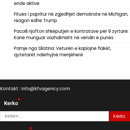
ende aktive
Fitues i papritur në zgjedhjet demokrate në Michigan,
reagon edhe Trump
Pacolli njofton shkëputjen e kontratave për 9 zyrtarë:
Kanë munguar vazhdimisht në vendin e punës
Pamje nga Sllatina: Veturën e kaplojnë flakët,
qytetarët ndërhyjnë menjëherë
Kontakt : info@kfvagency.com
Kerko
Kërko
për: