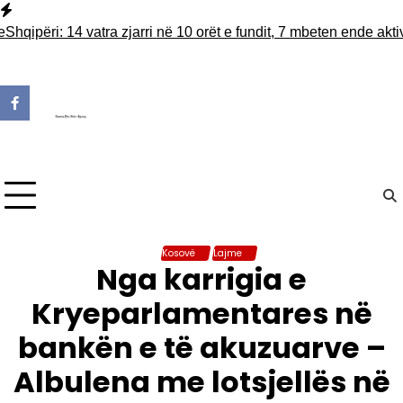
Skip
to
ëri: 14 vatra zjarri në 10 orët e fundit, 7 mbeten ende aktive
Fit
content
Kosovë
Lajme
Nga karrigia e
Kryeparlamentares në
bankën e të akuzuarve –
Albulena me lotsjellës në