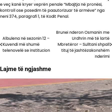
e veç kanë kryer veprën penale “Mbajtja në pronësi,
kontroll ose posedim të paautorizuar të armëve” nga
neni 374, paragrafi 1, të Kodit Penal.
Brunei nderon Osmanin me
Lëvizje
Albulena në sezonin 12 –
Urdhrin më të lartë
te
Kuvendi më shumë
Mbretëror – Sulltani shpall
telenovelë se institucion
tituj të jashtëzakonshëm
postimet
nderimi
Lajme të ngjashme