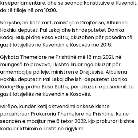
kryeparlamentare, dhe se seanca konstituive e Kuvendit,
do të fillojë në ora 10:00.
Ndryshe, në këtë rast, ministrja e Drejtësisë, Albulena
Haxhiu, deputeti Pal Lekaj dhe ish-deputetet Donika
Kadaj-Bujupi dhe Besa Baftiu, akuzohen për posedim të
gazit lotsjellës në Kuvendin e Kosovës më 2016.
Gjykata Themelore në Prishtinë më 18 maj 2021, në
mungesë të provave, i kishte liruar nga akuzat për
armëmbajtje pa leje, ministren e Drejtësisë, Albulena
Haxhiu, deputetin Pal Lekaj dhe ish-deputetet Donika
Kadaj-Bujupi dhe Besa Baftiu, për akuzën e posedimit të
gazit lotsjellës në Kuvendin e Kosovës.
Mirëpo, kundër këtij aktvendimi ankesë kishte
parashtruar Prokuroria Themelore në Prishtinë, ku në
seancën e mbajtur më 6 tetor 2022, kjo prokurori kishte
kërkuar kthimin e rastit në rigjykim.