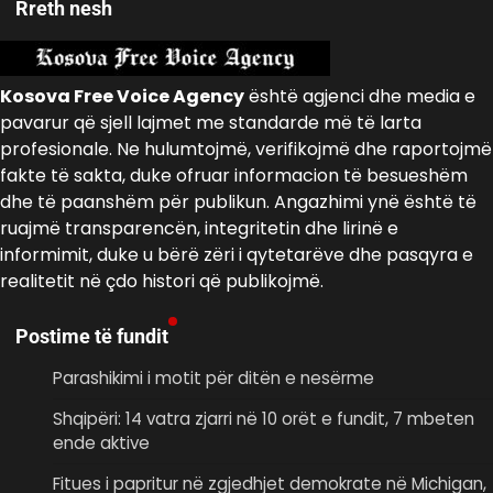
Rreth nesh
Kosova Free Voice Agency
është agjenci dhe media e
pavarur që sjell lajmet me standarde më të larta
profesionale. Ne hulumtojmë, verifikojmë dhe raportojmë
fakte të sakta, duke ofruar informacion të besueshëm
dhe të paanshëm për publikun. Angazhimi ynë është të
ruajmë transparencën, integritetin dhe lirinë e
informimit, duke u bërë zëri i qytetarëve dhe pasqyra e
realitetit në çdo histori që publikojmë.
Postime të fundit
Parashikimi i motit për ditën e nesërme
Shqipëri: 14 vatra zjarri në 10 orët e fundit, 7 mbeten
ende aktive
Fitues i papritur në zgjedhjet demokrate në Michigan,