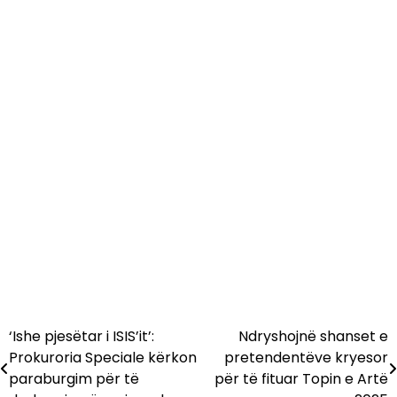
‘Ishe pjesëtar i ISIS’it’:
Ndryshojnë shanset e
Lëvizje
Prokuroria Speciale kërkon
pretendentëve kryesor
te
paraburgim për të
për të fituar Topin e Artë