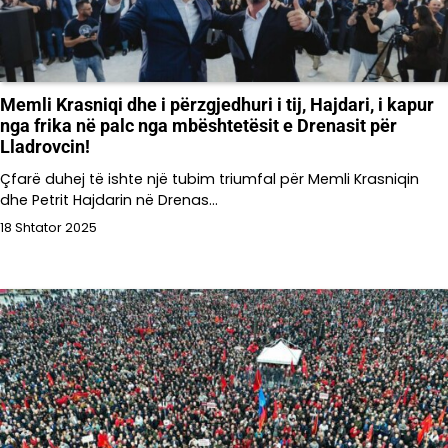
Memli Krasniqi dhe i përzgjedhuri i tij, Hajdari, i kapur
nga frika në palc nga mbështetësit e Drenasit për
Lladrovcin!
Çfarë duhej të ishte një tubim triumfal për Memli Krasniqin
dhe Petrit Hajdarin në Drenas…
18 Shtator 2025