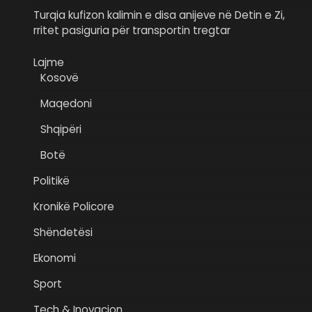
Turqia kufizon kalimin e disa anijeve në Detin e Zi,
rritet pasiguria për transportin tregtar
Lajme
Kosovë
Maqedoni
Shqipëri
Botë
Politikë
Kronikë Policore
Shëndetësi
Ekonomi
Sport
Tech & Inovacion