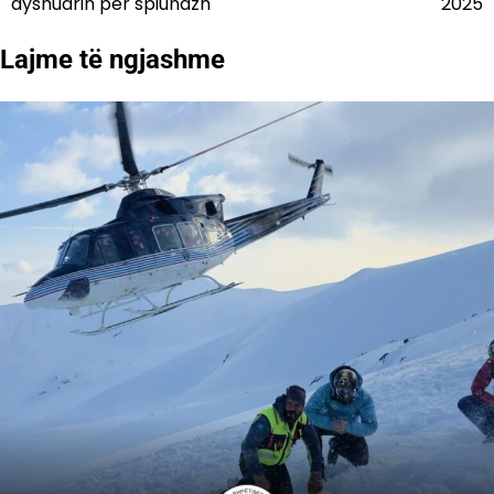
dyshuarin për spiunazh
2025
postimet
Lajme të ngjashme