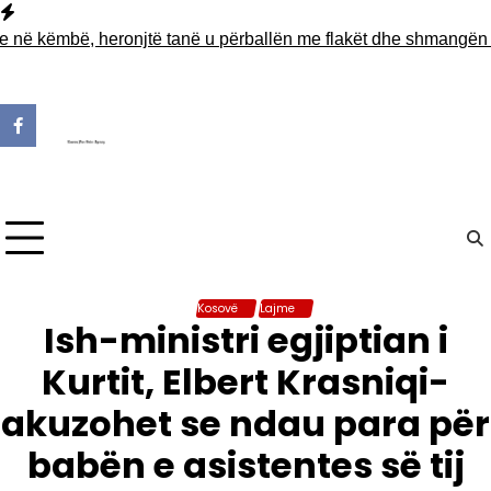
Skip
to
këmbë, heronjtë tanë u përballën me flakët dhe shmangën një tra
content
Kosovë
Lajme
Ish-ministri egjiptian i
Kurtit, Elbert Krasniqi-
akuzohet se ndau para për
babën e asistentes së tij