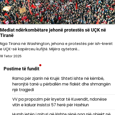
Mediat ndërkombëtare jehonë protestës së UÇK në
Tiranë
Nga Tirana në Washington, jehona e protestës për ish-krerët
e UÇK-së kapërceu kufijtë. Mijëra qytetarë…
18 Tetor 2025
Postime të fundit
Rama për zjarrin në Krujë: Shteti ishte në këmbë,
heronjtë tanë u përballën me flakët dhe shmangën
një tragjedi
VV pa propozim për kryetar të Kuvendit, ndonëse
vitin e kaluar insistoi 57 herë për Haxhiun
Humb jetën i mituri që kishte rënë nga një objekt në