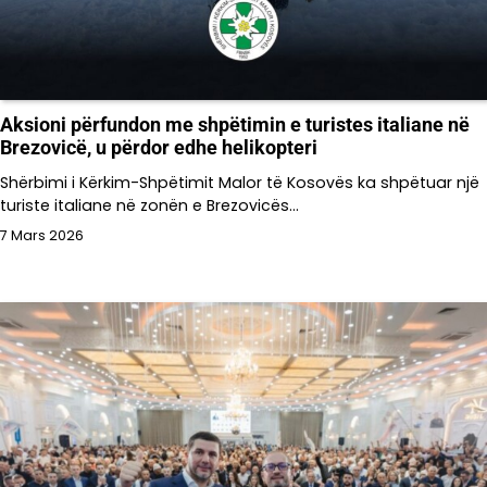
Aksioni përfundon me shpëtimin e turistes italiane në
Brezovicë, u përdor edhe helikopteri
Shërbimi i Kërkim-Shpëtimit Malor të Kosovës ka shpëtuar një
turiste italiane në zonën e Brezovicës…
7 Mars 2026