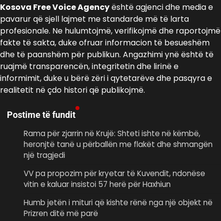
Kosova Free Voice Agency
është agjenci dhe media e
pavarur që sjell lajmet me standarde më të larta
profesionale. Ne hulumtojmë, verifikojmë dhe raportojmë
fakte të sakta, duke ofruar informacion të besueshëm
dhe të paanshëm për publikun. Angazhimi ynë është të
ruajmë transparencën, integritetin dhe lirinë e
informimit, duke u bërë zëri i qytetarëve dhe pasqyra e
realitetit në çdo histori që publikojmë.
Postime të fundit
Rama për zjarrin në Krujë: Shteti ishte në këmbë,
heronjtë tanë u përballën me flakët dhe shmangën
një tragjedi
VV pa propozim për kryetar të Kuvendit, ndonëse
vitin e kaluar insistoi 57 herë për Haxhiun
Humb jetën i mituri që kishte rënë nga një objekt në
Prizren ditë më parë