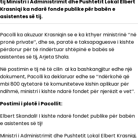
tij Ministri i Administrimit dhe Pushtetit Lokal Elbert
Krasniqi ka ndarë fonde publike për babën e
asistentes së tij.
Pacolli ka akuzuar Krasniqin se e ka kthyer ministrinë ‘’në
pronë private’’, dhe se, paratë e taksapaguesve i kishte
përdorur për të rindërtuar shtëpinë e babës së
asistentes së tij, Arjeta Shala.
Në postimin e tij në të cilin ai ka bashkangjitur edhe një
dokument, Pacolli ka deklaruar edhe se ‘‘ndërkohë që
mbi 800 qytetarë të komuniteteve kishin aplikuar për
ndihmë, ministri i kishte ndarë fondet për njerëzit e vet’’.
Postimi i plotë i Pacollit:
Elbert Skandali! I kishte ndarë fondet publike për babën
e asistentes së tij!
Ministri i Administrimit dhe Pushtetit Lokal Elbert Krasniqi,