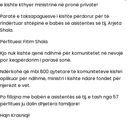
e kishte kthyer ministrinë në pronë private!
Paratë e taksapaguesve i kishte përdorur për të
rindërtuar shtëpinë e babës së asistentes së tij, Arjeta
Shala.
Përfituesi: Fitim Shala.
Kjo nuk kishte qenë ndihmë për komunitetet në nevojë
por keqpërdorim i parasë sonë.
Ndërkohë që mbi 800 qytetarë të komuniteteve kishin
aplikuar për ndihmë, ministri i kishte ndarë fondet për
njerëzit e vet.
Po fillojna me babën e asistentës së tij, e tash nga 57
përfitues ju dalin dhjetëra familjarë!
Hajn Krasniqi!