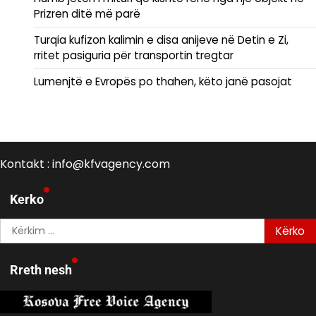
Prizren ditë më parë
Turqia kufizon kalimin e disa anijeve në Detin e Zi,
rritet pasiguria për transportin tregtar
Lumenjtë e Evropës po thahen, këto janë pasojat
Kontakt : info@kfvagency.com
Kerko
Kërko
për:
Rreth nesh