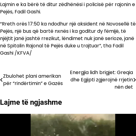
Lajmin e ka bërë të ditur zëdhënësi i policisë për rajonin e
Pejës, Fadil Gashi.
“Rreth orës 17:50 ka ndodhur një aksident në Novosellë të
Pejës, një bus që bartë nxnës i ka goditur dy fëmijë, të
njëjtit janë jashtë rrezikut, lëndimet nuk janë serioze, janë
në Spitalin Rajonal të Pejës duke u trajtuar”, tha Fadil
Gashi /KFVA/
Energjia lidh brigjet: Greqia
Lëvizje
Zbulohet plani amerikan
dhe Egjipti zgjerojnë rrjetin
për “rindërtimin” e Gazës
te
nën det
postimet
Lajme të ngjashme