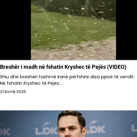
Breshër i madh në fshatin Kryshec të Pejës (VIDEO)
Shiu dhe breshëri tashmë kanë përfshirë disa pjesë të vendit.
Në fshatin Kryshec të Pejës…
21 Korrik 2026