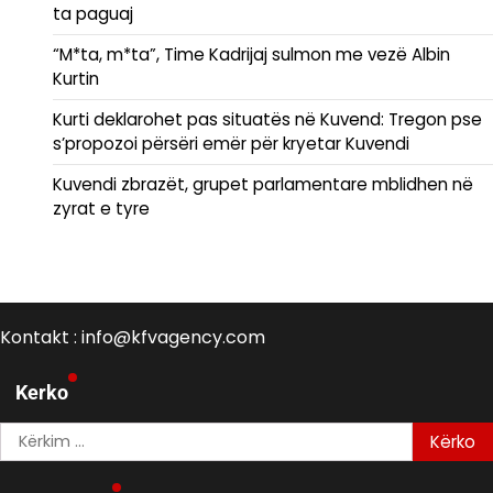
ta paguaj
“M*ta, m*ta”, Time Kadrijaj sulmon me vezë Albin
Kurtin
Kurti deklarohet pas situatës në Kuvend: Tregon pse
s’propozoi përsëri emër për kryetar Kuvendi
Kuvendi zbrazët, grupet parlamentare mblidhen në
zyrat e tyre
Kontakt : info@kfvagency.com
Kerko
Kërko
për: