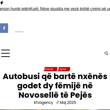
Skip
to
on humb jetën
Kurti: Nëse gjuajtja me vezë është çmimi që unë duh
content
Kosovë
Lajme
Autobusi që bartë nxënës
godet dy fëmijë në
Novosellë të Pejës
kfvagency
7 Maj 2025