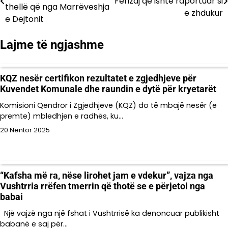
Ferizaj që ishte raportuar si
te
thellë që nga Marrëveshja
e zhdukur
e Dejtonit
postimet
Lajme të ngjashme
KQZ nesër certifikon rezultatet e zgjedhjeve për
Kuvendet Komunale dhe raundin e dytë për kryetarët
Komisioni Qendror i Zgjedhjeve (KQZ) do të mbajë nesër (e
premte) mbledhjen e radhës, ku…
20 Nëntor 2025
“Kafsha më ra, nëse lirohet jam e vdekur”, vajza nga
Vushtrria rrëfen tmerrin që thotë se e përjetoi nga
babai
Një vajzë nga një fshat i Vushtrrisë ka denoncuar publikisht
babanë e saj për…