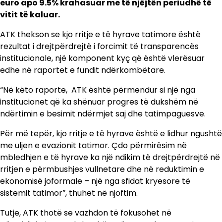
euro apo 9.5% krahasuar me të njëjtën periudhë të
vitit të kaluar.
ATK thekson se kjo rritje e të hyrave tatimore është
rezultat i drejtpërdrejtë i forcimit të transparencës
institucionale, një komponent kyç që është vlerësuar
edhe në raportet e fundit ndërkombëtare.
“Në këto raporte, ATK është përmendur si një nga
institucionet që ka shënuar progres të dukshëm në
ndërtimin e besimit ndërmjet saj dhe tatimpaguesve.
Për më tepër, kjo rritje e të hyrave është e lidhur ngushtë
me uljen e evazionit tatimor. Çdo përmirësim në
mbledhjen e të hyrave ka një ndikim të drejtpërdrejtë në
rritjen e përmbushjes vullnetare dhe në reduktimin e
ekonomisë joformale – një nga sfidat kryesore të
sistemit tatimor”, thuhet në njoftim.
Tutje, ATK thotë se vazhdon të fokusohet në