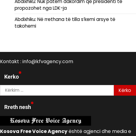
Abdixhiku: Nuk patëm dakordim që presidenti të
propozohet nga LDK-ja
Abdixhiku: Në rrethana të tilla s’kemi arsye të
takohemi
Kontakt : info@kfvagency.com
Kerko
Kërko
për:
Rreth nesh
Kosova Free Voice Agency
është agjenci dhe media e