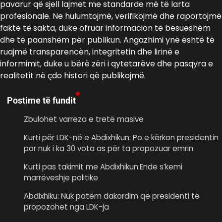
pavarur që sjell lajmet me standarde më të larta
profesionale. Ne hulumtojmë, verifikojmë dhe raportojmë
fakte të sakta, duke ofruar informacion të besueshëm
dhe të paanshëm për publikun. Angazhimi ynë është të
ruajmë transparencën, integritetin dhe lirinë e
informimit, duke u bërë zëri i qytetarëve dhe pasqyra e
realitetit në çdo histori që publikojmë.
Postime të fundit
Zbulohet varreza e tretë masive
Kurti për LDK-në e Abdixhikun: Po e kërkon presidentin
por nuk i ka 30 vota as për ta propozuar emrin
Kurti pas takimit me Abdixhikun:Ende s’kemi
marrëveshje politike
Abdixhiku: Nuk patëm dakordim që presidenti të
propozohet nga LDK-ja