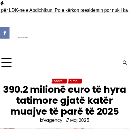
Skip
to
r LDK-në e Abdixhikun: Po e kërkon presidentin por nuk i ka 30 
content
Kosovë
Lajme
390.2 milionë euro të hyra
tatimore gjatë katër
muajve të parë të 2025
kfvagency
7 Maj 2025