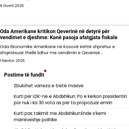
9 Gusht 2025
Oda Amerikane kritikon Qeverinë në detyrë për
vendimet e djeshme: Kanë pasoja afatgjata fiskale
Oda Ekonomike Amerikane në Kosovë është shprehur e
shqetësuar thellë lidhur me vendimin e Qeverisë…
1 Nëntor 2025
Postime të fundit
Zbulohet varreza e tretë masive
Kurti për LDK-në e Abdixhikun: Po e kërkon presidentin
por nuk i ka 30 vota as për ta propozuar emrin
Kurti pas takimit me Abdixhikun:Ende s’kemi
marrëveshje politike