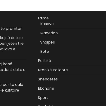
Lajme
Kosovë
r të premten
Maqedoni
kojnë detaje
Shqipëri
bën jetën tre
gllava e
Botë
Politikë
aj kanë
ksident duke u
Kronikë Policore
Shëndetësi
e për të dalë
Ekonomi
kë kufitare
Sport