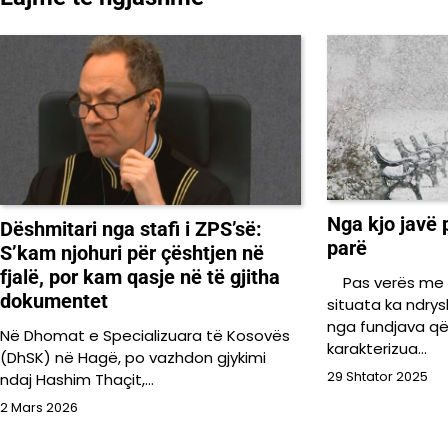
postimet
Nga kjo javë p
Dëshmitari nga stafi i ZPS’së:
parë
S’kam njohuri për çështjen në
fjalë, por kam qasje në të gjitha
Pas verës me 
dokumentet
situata ka ndry
nga fundjava që 
Në Dhomat e Specializuara të Kosovës
karakterizua…
(DhSK) në Hagë, po vazhdon gjykimi
29 Shtator 2025
ndaj Hashim Thaçit,…
2 Mars 2026