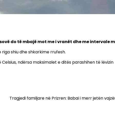
osovë do të mbajë mot me i vranët dhe me intervale me
 riga shiu dhe shkarkime rrufesh.
Celsius, ndërsa maksimalet e ditës parashihen të lëvizin
Tragjedi familjare në Prizren: Babai i merr jetën vajzës 