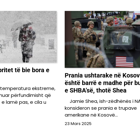
ritet të bie bora e
Prania ushtarake në Kosov
është barrë e madhe për b
temperatura ekstreme,
e SHBA’së, thotë Shea
shuar përfundimisht që
Jamie Shea, ish-zëdhënës i N
e lamë pas, e cila u
konsideron se prania e trupave
amerikane në Kosovë…
23 Mars 2025