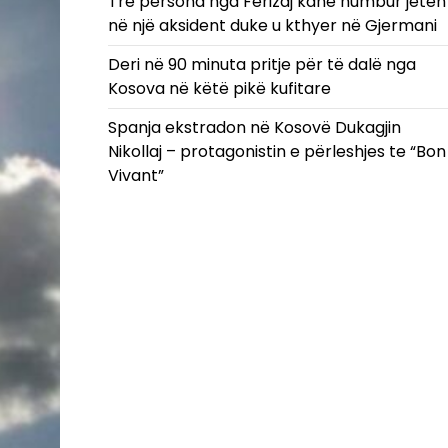
Tre persona nga Ferizaj kanë humbur jetën
në një aksident duke u kthyer në Gjermani
Deri në 90 minuta pritje për të dalë nga
Kosova në këtë pikë kufitare
Spanja ekstradon në Kosovë Dukagjin
Nikollaj – protagonistin e përleshjes te “Bon
Vivant”