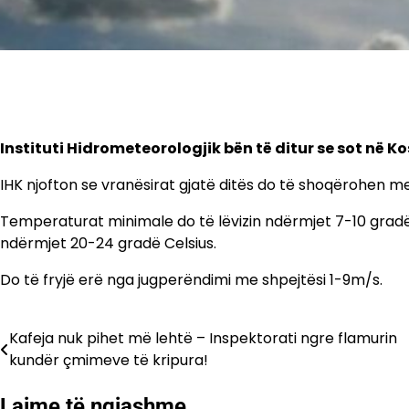
Instituti Hidrometeorologjik bën të ditur se sot në K
IHK njofton se vranësirat gjatë ditës do të shoqërohen me
Temperaturat minimale do të lëvizin ndërmjet 7-10 gradë 
ndërmjet 20-24 gradë Celsius.
Do të fryjë erë nga jugperëndimi me shpejtësi 1-9m/s.
Kafeja nuk pihet më lehtë – Inspektorati ngre flamurin
Lëvizje
kundër çmimeve të kripura!
te
Lajme të ngjashme