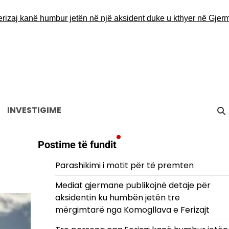
 kanë humbur jetën në një aksident duke u kthyer në Gjermani
De
INVESTIGIME
Postime të fundit
Parashikimi i motit për të premten
Mediat gjermane publikojnë detaje për
aksidentin ku humbën jetën tre
mërgimtarë nga Komogllava e Ferizajt