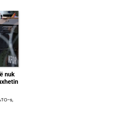
ë nuk
uxhetin
ATO-s,