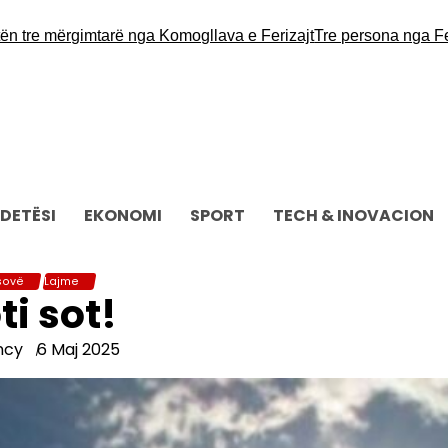
e mërgimtarë nga Komogllava e Ferizajt
Tre persona nga Ferizaj
DETËSI
EKONOMI
SPORT
TECH & INOVACION
sovë
Lajme
ti sot!
ncy
6 Maj 2025