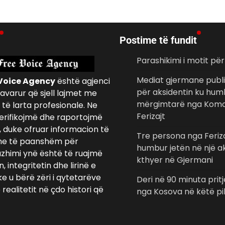
Postime të fundit
Parashikimi i motit pë
Mediat gjermane publi
Voice Agency
është agjenci
për aksidentin ku hum
avarur që sjell lajmet me
mërgimtarë nga Komo
të larta profesionale. Ne
Ferizajt
erifikojmë dhe raportojmë
, duke ofruar informacion të
Tre persona nga Feriz
e të paanshëm për
humbur jetën në një a
azhimi ynë është të ruajmë
kthyer në Gjermani
 integritetin dhe lirinë e
ke u bërë zëri i qytetarëve
Deri në 90 minuta pritj
realitetit në çdo histori që
nga Kosova në këtë pi