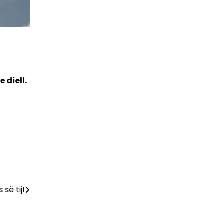
 diell.
së tij!