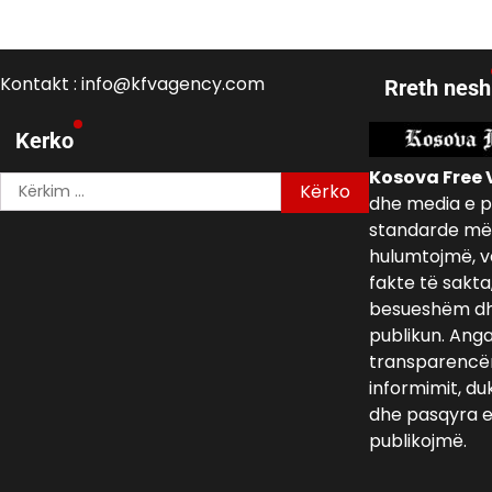
Kontakt : info@kfvagency.com
Rreth nesh
Kerko
Kosova Free 
Kërko
dhe media e p
për:
standarde më 
hulumtojmë, v
fakte të sakta
besueshëm dh
publikun. Ang
transparencën,
informimit, du
dhe pasqyra e 
publikojmë.