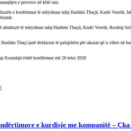
araqitjen e provave në këtë rast.
takuzën e konfirmuar të ndryshuar ndaj Hashim Thaçit, Kadri Veselit, Ja
ëzimit.
jë aktakuzë të ndryshuar ndaj Hashim Thaçit, Kadri Veselit, Rexhep Seli
 e Hashim Thaçi janë deklaruar të pafajshëm për akuzat që u vihen në bar
p Krasniqit është konfirmuar më 26 tetor 2020
!
je ndërtimore e kurdisje me kompanitë – Çka