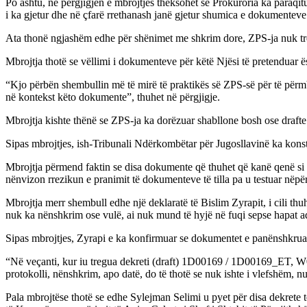
Po ashtu, në përgjigjen e mbrojtjes theksohet se Prokuroria ka paraqitu
i ka gjetur dhe në çfarë rrethanash janë gjetur shumica e dokumenteve
Ata thonë ngjashëm edhe për shënimet me shkrim dore, ZPS-ja nuk treg
Mbrojtja thotë se vëllimi i dokumenteve për këtë Njësi të pretenduar
“Kjo përbën shembullin më të mirë të praktikës së ZPS-së për të përm
në kontekst këto dokumente”, thuhet në përgjigje.
Mbrojtja kishte thënë se ZPS-ja ka dorëzuar shabllone bosh ose drafte 
Sipas mbrojtjes, ish-Tribunali Ndërkombëtar për Jugosllavinë ka konst
Mbrojtja përmend faktin se disa dokumente që thuhet që kanë qenë si dr
nënvizon rrezikun e pranimit të dokumenteve të tilla pa u testuar nëpë
Mbrojtja merr shembull edhe një deklaratë të Bislim Zyrapit, i cili th
nuk ka nënshkrim ose vulë, ai nuk mund të hyjë në fuqi sepse hapat ad
Sipas mbrojtjes, Zyrapi e ka konfirmuar se dokumentet e panënshkruar
“Në veçanti, kur iu tregua dekreti (draft) 1D00169 / 1D00169_ET, W04
protokolli, nënshkrim, apo datë, do të thotë se nuk ishte i vlefshëm, n
Pala mbrojtëse thotë se edhe Sylejman Selimi u pyet për disa dekrete 