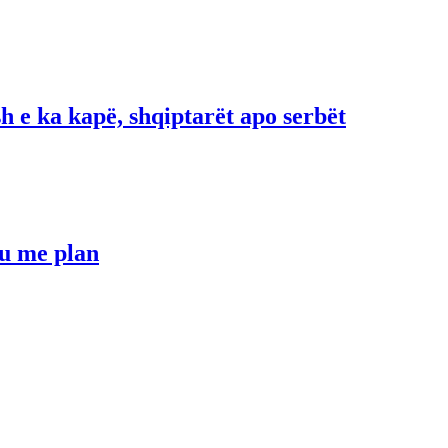
h e ka kapë, shqiptarët apo serbët
hu me plan