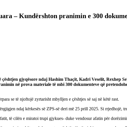
zuara – Kundërshton pranimin e 300 dokume
në çështjen gjyqësore ndaj Hashim Thaçit, Kadri Veselit, Rexhep S
pranimin në prova materiale të mbi 300 dokumenteve që pretendohet 
ra se të njoftojë zyrtarisht mbylljen e çështjes së saj në këtë rast.
përgjigjen ndaj kërkesës së ZPS-së deri më 25 prill 2025. Si rrjedhojë, t
afatit, të cilën e miratoi trupi gjykues- duke vendosur afatin për dorëzim