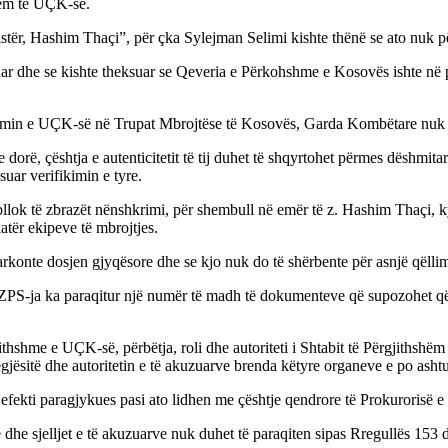
hëm të UÇK-së.
nistër, Hashim Thaçi”, për çka Sylejman Selimi kishte thënë se ato nuk
ar dhe se kishte theksuar se Qeveria e Përkohshme e Kosovës ishte në pr
ormimin e UÇK-së në Trupat Mbrojtëse të Kosovës, Garda Kombëtare nuk 
ë, çështja e autenticitetit të tij duhet të shqyrtohet përmes dëshmitar
uar verifikimin e tyre.
ok të zbrazët nënshkrimi, për shembull në emër të z. Hashim Thaçi, ky
atër ekipeve të mbrojtjes.
arkonte dosjen gjyqësore dhe se kjo nuk do të shërbente për asnjë qëllim
 se ZPS-ja ka paraqitur një numër të madh të dokumenteve që supozohet q
jithshme e UÇK-së, përbëtja, roli dhe autoriteti i Shtabit të Përgjithshë
gjësitë dhe autoritetin e të akuzuarve brenda këtyre organeve e po ash
efekti paragjykues pasi ato lidhen me çështje qendrore të Prokurorisë e
 dhe sjelljet e të akuzuarve nuk duhet të paraqiten sipas Rregullës 153 