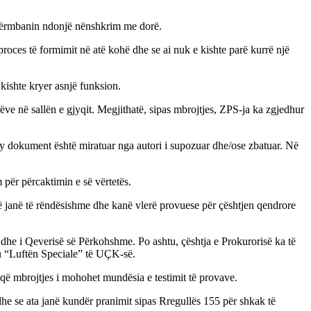
 përmbanin ndonjë nënshkrim me dorë.
oces të formimit në atë kohë dhe se ai nuk e kishte parë kurrë një
kishte kryer asnjë funksion.
ëve në sallën e gjyqit. Megjithatë, sipas mbrojtjes, ZPS-ja ka zgjedhur
 dokument është miratuar nga autori i supozuar dhe/ose zbatuar. Në
 për përcaktimin e së vërtetës.
ë janë të rëndësishme dhe kanë vlerë provuese për çështjen qendrore
m dhe i Qeverisë së Përkohshme. Po ashtu, çështja e Prokurorisë ka të
tu “Luftën Speciale” të UÇK-së.
 që mbrojtjes i mohohet mundësia e testimit të provave.
dhe se ata janë kundër pranimit sipas Rregullës 155 për shkak të