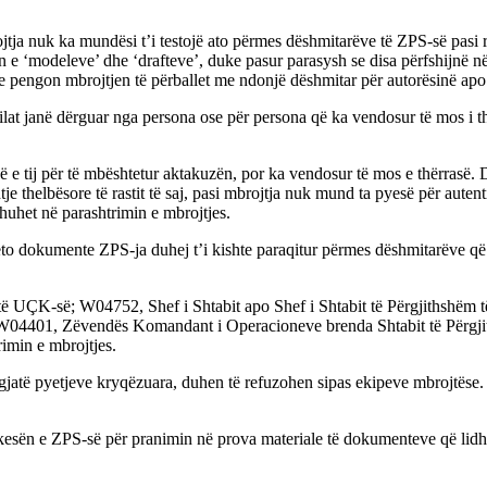
tja nuk ka mundësi t’i testojë ato përmes dëshmitarëve të ZPS-së pasi 
tin e ‘modeleve’ dhe ‘drafteve’, duke pasur parasysh se disa përfshijnë 
 e pengon mbrojtjen të përballet me ndonjë dëshmitar për autorësinë apo a
t janë dërguar nga persona ose për persona që ka vendosur të mos i thërra
tij për të mbështetur aktakuzën, por ka vendosur të mos e thërrasë. D
e thelbësore të rastit të saj, pasi mbrojtja nuk mund ta pyesë për auten
huhet në parashtrimin e mbrojtjes.
ëto dokumente ZPS-ja duhej t’i kishte paraqitur përmes dëshmitarëve q
ëm të UÇK-së; W04752, Shef i Shtabit apo Shef i Shtabit të Përgjithsh
ta; W04401, Zëvendës Komandant i Operacioneve brenda Shtabit të Përg
imin e mbrojtjes.
atë pyetjeve kryqëzuara, duhen të refuzohen sipas ekipeve mbrojtëse. At
 kërkesën e ZPS-së për pranimin në prova materiale të dokumenteve që 