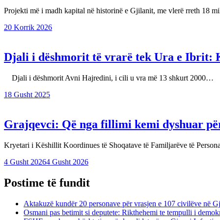
Projekti më i madh kapital në historinë e Gjilanit, me vlerë rreth 18 
20 Korrik 2026
Djali i dëshmorit të vrarë tek Ura e Ibrit:
Djali i dëshmorit Avni Hajredini, i cili u vra më 13 shkurt 2000…
18 Gusht 2025
Grajqevci: Që nga fillimi kemi dyshuar për
Kryetari i Këshillit Koordinues të Shoqatave të Familjarëve të Per
4 Gusht 2026
4 Gusht 2026
Postime të fundit
Aktakuzë kundër 20 personave për vrasjen e 107 civilëve në 
Osmani pas betimit si deputete: Rikthehemi te tempulli i demokr