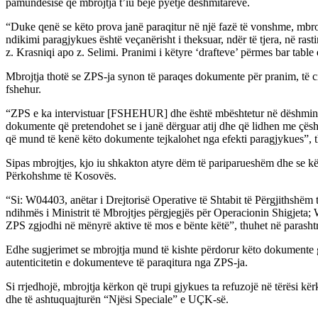
pamundësisë që mbrojtja t’iu bëjë pyetje dëshmitarëve.
“Duke qenë se këto prova janë paraqitur në një fazë të vonshme, mbroj
ndikimi paragjykues është veçanërisht i theksuar, ndër të tjera, në ras
z. Krasniqi apo z. Selimi. Pranimi i këtyre ‘drafteve’ përmes bar table
Mbrojtja thotë se ZPS-ja synon të paraqes dokumente për pranim, të cila
fshehur.
“ZPS e ka intervistuar [FSHEHUR] dhe është mbështetur në dëshminë e 
dokumente që pretendohet se i janë dërguar atij dhe që lidhen me çështj
që mund të kenë këto dokumente tejkalohet nga efekti paragjykues”, t
Sipas mbrojtjes, kjo iu shkakton atyre dëm të pariparueshëm dhe se k
Përkohshme të Kosovës.
“Si: W04403, anëtar i Drejtorisë Operative të Shtabit të Përgjithsh
ndihmës i Ministrit të Mbrojtjes përgjegjës për Operacionin Shigje
ZPS zgjodhi në mënyrë aktive të mos e bënte këtë”, thuhet në parashtr
Edhe sugjerimet se mbrojtja mund të kishte përdorur këto dokumente gj
autenticitetin e dokumenteve të paraqitura nga ZPS-ja.
Si rrjedhojë, mbrojtja kërkon që trupi gjykues ta refuzojë në tërësi
dhe të ashtuquajturën “Njësi Speciale” e UÇK-së.