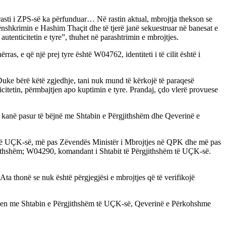
rasti i ZPS-së ka përfunduar… Në rastin aktual, mbrojtja thekson se
nënshkrimin e Hashim Thaçit dhe të tjerë janë sekuestruar në banesat e
utenticitetin e tyre”, thuhet në parashtrimin e mbrojtjes.
s, e që një prej tyre është W04762, identiteti i të cilit është i
uke bërë këtë zgjedhje, tani nuk mund të kërkojë të paraqesë
ticitetin, përmbajtjen apo kuptimin e tyre. Prandaj, çdo vlerë provuese
ë kanë pasur të bëjnë me Shtabin e Përgjithshëm dhe Qeverinë e
ëm të UÇK-së, më pas Zëvendës Ministër i Mbrojtjes në QPK dhe më pas
jithshëm; W04290, komandant i Shtabit të Përgjithshëm të UÇK-së.
a thonë se nuk është përgjegjësi e mbrojtjes që të verifikojë
lidhen me Shtabin e Përgjithshëm të UÇK-së, Qeverinë e Përkohshme