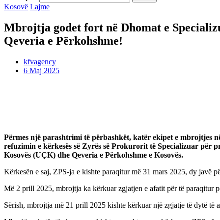
Kosovë
Lajme
Mbrojtja godet fort në Dhomat e Speciali
Qeveria e Përkohshme!
kfvagency
6 Maj 2025
Përmes një parashtrimi të përbashkët, katër ekipet e mbrojtjes 
refuzimin e kërkesës së Zyrës së Prokurorit të Specializuar për 
Kosovës (UÇK) dhe Qeveria e Përkohshme e Kosovës.
Kërkesën e saj, ZPS-ja e kishte paraqitur më 31 mars 2025, dy javë përpa
Më 2 prill 2025, mbrojtja ka kërkuar zgjatjen e afatit për të paraqitur 
Sërish, mbrojtja më 21 prill 2025 kishte kërkuar një zgjatje të dytë të 