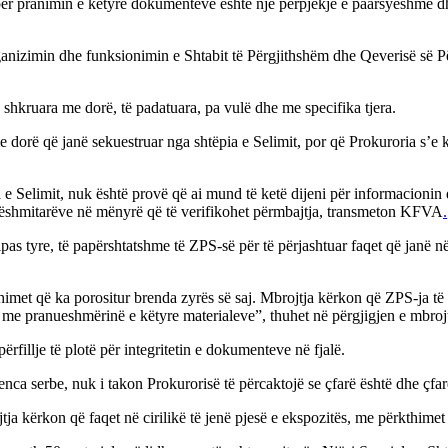
 për pranimin e këtyre dokumenteve është një përpjekje e paarsyeshme d
nizimin dhe funksionimin e Shtabit të Përgjithshëm dhe Qeverisë së Pë
 shkruara me dorë, të padatuara, pa vulë dhe me specifika tjera.
 dorë që janë sekuestruar nga shtëpia e Selimit, por që Prokuroria s’e 
 e Selimit, nuk është provë që ai mund të ketë dijeni për informacionin 
 dëshmitarëve në mënyrë që të verifikohet përmbajtja, transmeton KFVA
.
s tyre, të papërshtatshme të ZPS-së për të përjashtuar faqet që janë në 
met që ka porositur brenda zyrës së saj. Mbrojtja kërkon që ZPS-ja të u
 me pranueshmërinë e këtyre materialeve”, thuhet në përgjigjen e mbrojt
ërfillje të plotë për integritetin e dokumenteve në fjalë.
nca serbe, nuk i takon Prokurorisë të përcaktojë se çfarë është dhe çfar
a kërkon që faqet në cirilikë të jenë pjesë e ekspozitës, me përkthimet 