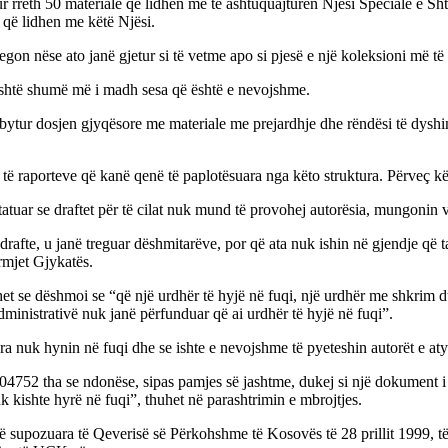
r rreth 50 materiale që lidhen me të ashtuquajturën Njësi Speciale e Shta
 që lidhen me këtë Njësi.
on nëse ato janë gjetur si të vetme apo si pjesë e një koleksioni më 
 është shumë më i madh sesa që është e nevojshme.
bytur dosjen gjyqësore me materiale me prejardhje dhe rëndësi të dyshi
të raporteve që kanë qenë të paplotësuara nga këto struktura. Përveç kë
atuar se draftet për të cilat nuk mund të provohej autorësia, mungonin v
afte, u janë treguar dëshmitarëve, por që ata nuk ishin në gjendje që ta 
rmjet Gjykatës.
uhet se dëshmoi se “që një urdhër të hyjë në fuqi, një urdhër me shkrim
ministrativë nuk janë përfunduar që ai urdhër të hyjë në fuqi”.
a nuk hynin në fuqi dhe se ishte e nevojshme të pyeteshin autorët e a
752 tha se ndonëse, sipas pamjes së jashtme, dukej si një dokument i 
uk kishte hyrë në fuqi”, thuhet në parashtrimin e mbrojtjes.
të supozuara të Qeverisë së Përkohshme të Kosovës të 28 prillit 1999, të