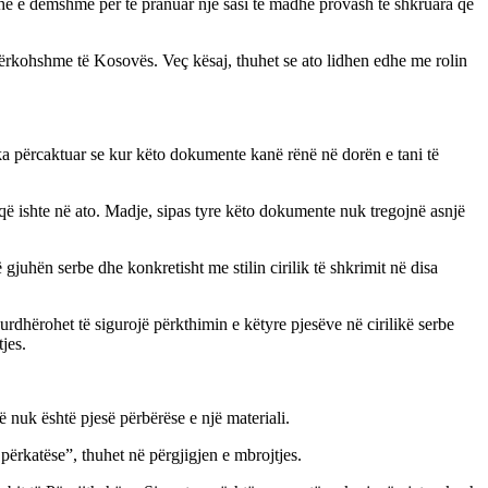
he e dëmshme për të pranuar një sasi të madhe provash të shkruara që
rkohshme të Kosovës. Veç kësaj, thuhet se ato lidhen edhe me rolin
ka përcaktuar se kur këto dokumente kanë rënë në dorën e tani të
që ishte në ato. Madje, sipas tyre këto dokumente nuk tregojnë asnjë
gjuhën serbe dhe konkretisht me stilin cirilik të shkrimit në disa
rdhërohet të sigurojë përkthimin e këtyre pjesëve në cirilikë serbe
jes.
ë nuk është pjesë përbërëse e një materiali.
përkatëse”, thuhet në përgjigjen e mbrojtjes.