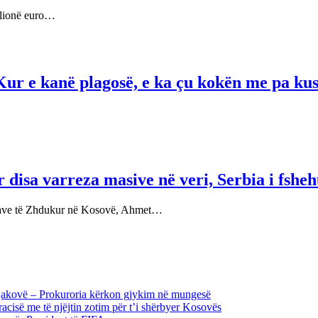
milionë euro…
 Kur e kanë plagosë, e ka çu kokën me pa kus
 disa varreza masive në veri, Serbia i fshe
sonave të Zhdukur në Kosovë, Ahmet…
Gjakovë – Prokuroria kërkon gjykim në mungesë
acisë me të njëjtin zotim për t’i shërbyer Kosovës