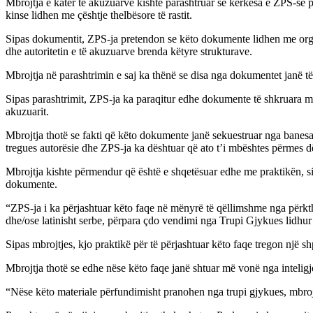
Mbrojtja e katër të akuzuarve kishte parashtruar se kërkesa e ZPS-së
kinse lidhen me çështje thelbësore të rastit.
Sipas dokumentit, ZPS-ja pretendon se këto dokumente lidhen me orga
dhe autoritetin e të akuzuarve brenda këtyre strukturave.
Mbrojtja në parashtrimin e saj ka thënë se disa nga dokumentet janë të
Sipas parashtrimit, ZPS-ja ka paraqitur edhe dokumente të shkruara me
akuzuarit.
Mbrojtja thotë se fakti që këto dokumente janë sekuestruar nga banesa
tregues autorësie dhe ZPS-ja ka dështuar që ato t’i mbështes përmes
Mbrojtja kishte përmendur që është e shqetësuar edhe me praktikën, sipa
dokumente.
“ZPS-ja i ka përjashtuar këto faqe në mënyrë të qëllimshme nga përkthi
dhe/ose latinisht serbe, përpara çdo vendimi nga Trupi Gjykues lidhur
Sipas mbrojtjes, kjo praktikë për të përjashtuar këto faqe tregon një shp
Mbrojtja thotë se edhe nëse këto faqe janë shtuar më vonë nga inteligje
“Nëse këto materiale përfundimisht pranohen nga trupi gjykues, mbrojtj