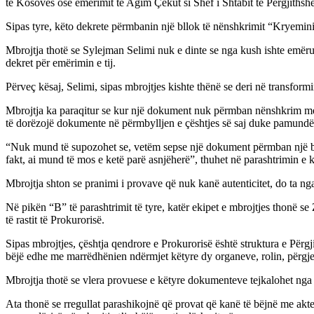
të Kosovës ose emërimit të Agim Çekut si Shef i Shtabit të Përgjiths
Sipas tyre, këto dekrete përmbanin një bllok të nënshkrimit “Kryemi
Mbrojtja thotë se Sylejman Selimi nuk e dinte se nga kush ishte emëru
dekret për emërimin e tij.
Përveç kësaj, Selimi, sipas mbrojtjes kishte thënë se deri në transf
Mbrojtja ka paraqitur se kur një dokument nuk përmban nënshkrim me dor
të dorëzojë dokumente në përmbylljen e çështjes së saj duke pamundës
“Nuk mund të supozohet se, vetëm sepse një dokument përmban një bll
fakt, ai mund të mos e ketë parë asnjëherë”, thuhet në parashtrimin e k
Mbrojtja shton se pranimi i provave që nuk kanë autenticitet, do ta ng
Në pikën “B” të parashtrimit të tyre, katër ekipet e mbrojtjes thonë
të rastit të Prokurorisë.
Sipas mbrojtjes, çështja qendrore e Prokurorisë është struktura e Përg
bëjë edhe me marrëdhënien ndërmjet këtyre dy organeve, rolin, përgje
Mbrojtja thotë se vlera provuese e këtyre dokumenteve tejkalohet nga 
Ata thonë se rregullat parashikojnë që provat që kanë të bëjnë me akte