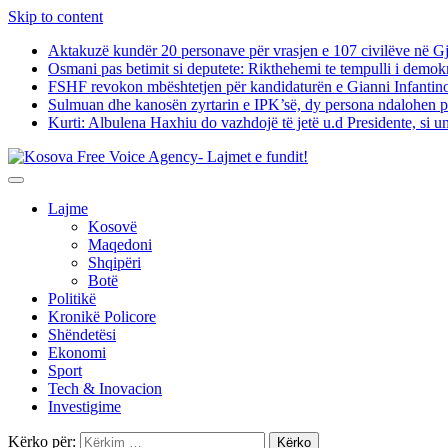
Skip to content
Aktakuzë kundër 20 personave për vrasjen e 107 civilëve në 
Osmani pas betimit si deputete: Rikthehemi te tempulli i demokr
FSHF revokon mbështetjen për kandidaturën e Gianni Infantino
Sulmuan dhe kanosën zyrtarin e IPK’së, dy persona ndalohen p
Kurti: Albulena Haxhiu do vazhdojë të jetë u.d Presidente, si u
Lajme
Kosovë
Maqedoni
Shqipëri
Botë
Politikë
Kronikë Policore
Shëndetësi
Ekonomi
Sport
Tech & Inovacion
Investigime
Kërko për: