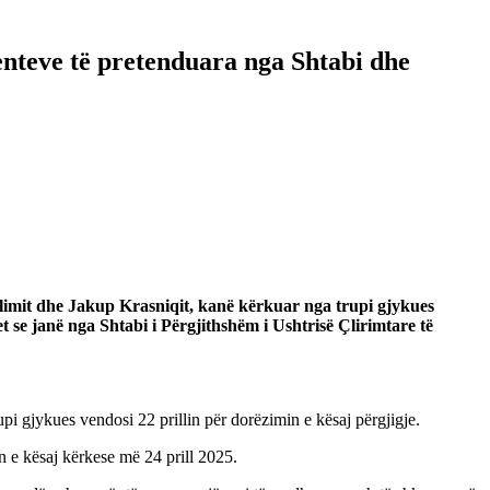
nteve të pretenduara nga Shtabi dhe
elimit dhe Jakup Krasniqit, kanë kërkuar nga trupi gjykues
se janë nga Shtabi i Përgjithshëm i Ushtrisë Çlirimtare të
rupi gjykues vendosi 22 prillin për dorëzimin e kësaj përgjigje.
in e kësaj kërkese më 24 prill 2025.