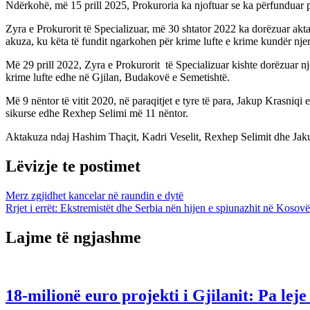
Ndërkohë, më 15 prill 2025, Prokuroria ka njoftuar se ka përfunduar p
Zyra e Prokurorit të Specializuar, më 30 shtator 2022 ka dorëzuar ak
akuza, ku këta të fundit ngarkohen për krime lufte e krime kundër njer
Më 29 prill 2022, Zyra e Prokurorit të Specializuar kishte dorëzuar n
krime lufte edhe në Gjilan, Budakovë e Semetishtë.
Më 9 nëntor të vitit 2020, në paraqitjet e tyre të para, Jakup Krasniqi
sikurse edhe Rexhep Selimi më 11 nëntor.
Aktakuza ndaj Hashim Thaçit, Kadri Veselit, Rexhep Selimit dhe Jaku
Lëvizje te postimet
Merz zgjidhet kancelar në raundin e dytë
Rrjet i errët: Ekstremistët dhe Serbia nën hijen e spiunazhit në Kosovë
Lajme të ngjashme
18-milionë euro projekti i Gjilanit: Pa le