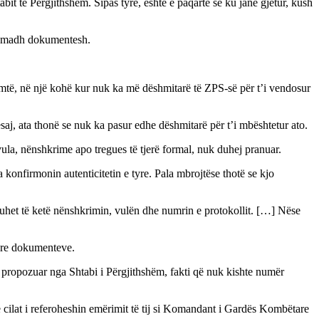
bit të Përgjithshëm. Sipas tyre, është e paqartë se ku janë gjetur, kush
të madh dokumentesh.
mtë, në një kohë kur nuk ka më dëshmitarë të ZPS-së për t’i vendosur
saj, ata thonë se nuk ka pasur edhe dëshmitarë për t’i mbështetur ato.
ula, nënshkrime apo tregues të tjerë formal, nuk duhej pranuar.
konfirmonin autenticitetin e tyre. Pala mbrojtëse thotë se kjo
 duhet të ketë nënshkrimin, vulën dhe numrin e protokollit. […] Nëse
tyre dokumenteve.
propozuar nga Shtabi i Përgjithshëm, fakti që nuk kishte numër
 cilat i referoheshin emërimit të tij si Komandant i Gardës Kombëtare