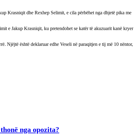
kup Krasniqit dhe Rexhep Selimit, e cila përbëhet nga dhjetë pika me
mit e Jakup Krasniqit, ku pretendohet se katër të akuzuarit kanë kryer
rë. Njëjtë është deklaruar edhe Veseli në paraqitjen e tij më 10 nëntor,
 thonë nga opozita?