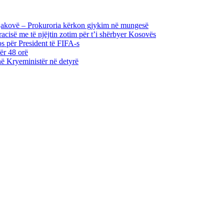
Gjakovë – Prokuroria kërkon gjykim në mungesë
acisë me të njëjtin zotim për t’i shërbyer Kosovës
s për President të FIFA-s
ër 48 orë
në Kryeministër në detyrë