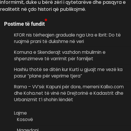
informimit, duke u bërë zëri i qytetarëve dhe pasqyra e
realitetit në çdo histori që publikojmë.
Postime të fundit
KFOR nis tërheqjen graduale nga Ura e Ibrit: Do të
ruajmë prani të dukshme në veri
Komuna e Skenderajt vazhdon mbulimin e
shpenzimeve të varrimit për familjet
Haxhiu thotë se ditën kur Kurti u gjuajt me vezë ka
pasur “plane për veprime tjera”
Rama – VV’së: Kapuni për dore, merreni Kallxo.com
dhe Koha.net të vinë në Drejtorinë e Kadastrit dhe
Urbanizmit t’i shohin lëndët
Lajme
Kosovë
Maqedoni