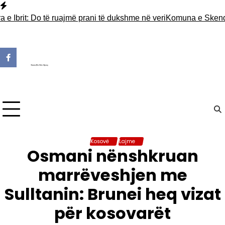
Skip
to
it: Do të ruajmë prani të dukshme në veri
Komuna e Skenderajt v
content
Kosovë
Lajme
Osmani nënshkruan
marrëveshjen me
Sulltanin: Brunei heq vizat
për kosovarët