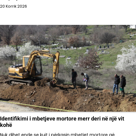
20 Korrik 2026
Identifikimi i mbetjeve mortore merr deri në një vit
kohë
Nuk dihet ende se kujt i përkasin mbetjet mortore që