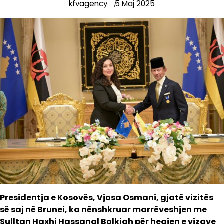
kfvagency
5 Maj 2025
Presidentja e Kosovës, Vjosa Osmani, gjatë vizitës
së saj në Brunei, ka nënshkruar marrëveshjen me
Sulltan Haxhi Hassanal Bolkiah për heqjen e vizave