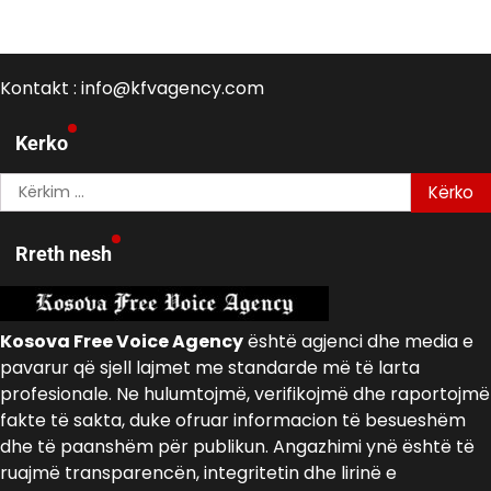
Kontakt : info@kfvagency.com
Kerko
Kërko
për:
Rreth nesh
Kosova Free Voice Agency
është agjenci dhe media e
pavarur që sjell lajmet me standarde më të larta
profesionale. Ne hulumtojmë, verifikojmë dhe raportojmë
fakte të sakta, duke ofruar informacion të besueshëm
dhe të paanshëm për publikun. Angazhimi ynë është të
ruajmë transparencën, integritetin dhe lirinë e