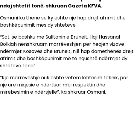
ndaj shtetit tonë, shkruan Gazeta KFVA.
Osmani ka thënë se ky është një hap drejt afrimit dhe
bashkëpunimit mes dy shteteve.
“Sot, së bashku me Sulltanin e Bruneit, Haji Hassanal
Bolkiah nënshkruam marrëveshjen për heqjen vizave
ndërmjet Kosovës dhe Bruneit, një hap domethënës drejt
afrimit dhe bashkëpunimit më të ngushtë ndërmjet dy
shteteve tona”.
“Kjo marrëveshje nuk është vetëm lehtësim teknik, por
një urë miqësie e ndërtuar mbi respektin dhe
mirëbesimin e ndërsjellë”, ka shkruar Osmani.