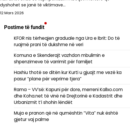
dyshohet se janë të viktimave…
12 Mars 2026
Postime të fundit
KFOR nis tërheqjen graduale nga Ura e Ibrit: Do të
ruajmë prani të dukshme në veri
Komuna e Skenderajt vazhdon mbulimin e
shpenzimeve të varrimit për familjet
Haxhiu thotë se ditën kur Kurti u gjuajt me vezë ka
pasur “plane për veprime tjera”
Rama – VV’së: Kapuni për dore, merreni Kallxo.com
dhe Koha.net të vinë në Drejtorinë e Kadastrit dhe
Urbanizmit t’i shohin lëndët
Muja e pranon që në qumështin “Vita” nuk është
gjetur vaj palme