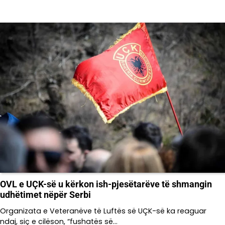
OVL e UÇK-së u kërkon ish-pjesëtarëve të shmangin
udhëtimet nëpër Serbi
Organizata e Veteranëve të Luftës së UÇK-së ka reaguar
ndaj, siç e cilëson, “fushatës së…