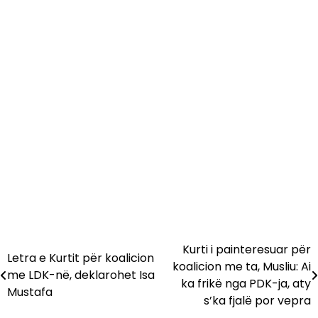
Kurti i painteresuar për
Lëvizje
Letra e Kurtit për koalicion
koalicion me ta, Musliu: Ai
me LDK-në, deklarohet Isa
te
ka frikë nga PDK-ja, aty
Mustafa
s’ka fjalë por vepra
postimet