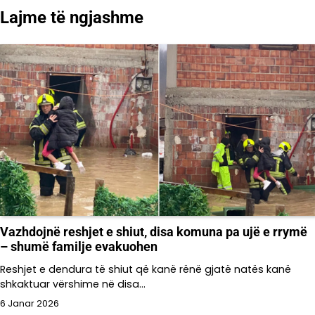
Lajme të ngjashme
Vazhdojnë reshjet e shiut, disa komuna pa ujë e rrymë
– shumë familje evakuohen
Reshjet e dendura të shiut që kanë rënë gjatë natës kanë
shkaktuar vërshime në disa…
6 Janar 2026