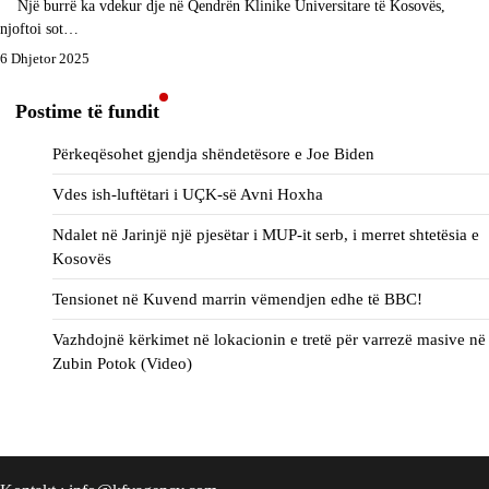
Një burrë ka vdekur dje në Qendrën Klinike Universitare të Kosovës,
njoftoi sot…
6 Dhjetor 2025
Postime të fundit
Përkeqësohet gjendja shëndetësore e Joe Biden
Vdes ish-luftëtari i UÇK-së Avni Hoxha
Ndalet në Jarinjë një pjesëtar i MUP-it serb, i merret shtetësia e
Kosovës
Tensionet në Kuvend marrin vëmendjen edhe të BBC!
Vazhdojnë kërkimet në lokacionin e tretë për varrezë masive në
Zubin Potok (Video)