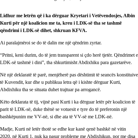
Lidhur me letrën që i ka dërguar Kryetari i Vetëvendosjes, Albin
Kurti për një koalicion me ta, kreu i LDK-së tha se tashmë
qëndrimi i LDK-së dihet, shkruan KFVA.
Ai paralajmëroi se do të dalin me një qëndrim zyrtar.
“Pritni, keni durim, do të jem transparent si çdo herë tjetër. Qëndrimet e
LDK-së tashmë i dini”, tha shkurtimisht Abdixhiku para gazetarëve.
Në një deklaratë të parë, menjëherë pas dështimit të seancës konstituive
të Kuvendit, kur dhe u publikua letra që i kishte dërguar Kurti,
Abdixhiku tha se situata duhet trajtuar pa arrogancë.
Këto deklarata të tij, vijnë pasi Kurti i ka dërguar letër për koalicion të
parit të LDK-së, duke thënë se votuesit e tyre do të preferonin një
bashkëpunim me VV-në, si dhe ata të VV-së me LDK-në.
Madje, Kurti në letër thotë se edhe kur kanë qenë bashkë në vitin
2020, në Kurti 1, nuk ka pasur probleme me Abdixhikun, por me disa