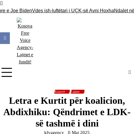
Skip
to
 e Joe Biden
Vdes ish-luftëtari i UÇK-së Avni Hoxha
Ndalet në Ja
content
Kosovë
Lajme
Letra e Kurtit për koalicion,
Abdixhiku: Qëndrimet e LDK-
së tashmë i dini
kfvagency
5 Maj 2025