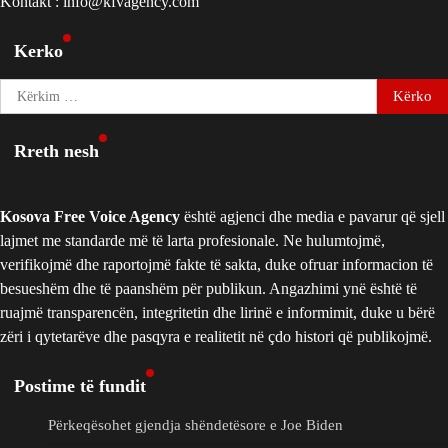
Kontakt : info@kfvagency.com
Kerko
Kërko
për:
Rreth nesh
Kosova Free Voice Agency
është agjenci dhe media e pavarur që sjell
lajmet me standarde më të larta profesionale. Ne hulumtojmë,
verifikojmë dhe raportojmë fakte të sakta, duke ofruar informacion të
besueshëm dhe të paanshëm për publikun. Angazhimi ynë është të
ruajmë transparencën, integritetin dhe lirinë e informimit, duke u bërë
zëri i qytetarëve dhe pasqyra e realitetit në çdo histori që publikojmë.
Postime të fundit
Përkeqësohet gjendja shëndetësore e Joe Biden