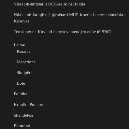
Vdes ish-luftëtari i UÇK-së Avni Hoxha
Ndalet në Jarinjë një pjesëtar i MUP-it serb, i merret shtetësia e
Kosovës
Tensionet në Kuvend marrin vëmendjen edhe të BBC!
Lajme
Kosovë
Maqedoni
Shqipëri
Botë
Politikë
Kronikë Policore
Shëndetësi
Ekonomi