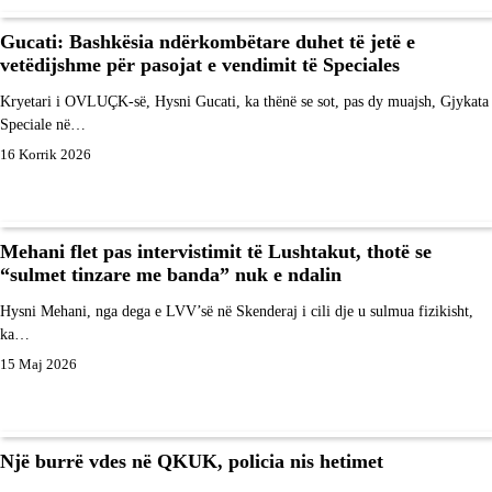
Gucati: Bashkësia ndërkombëtare duhet të jetë e
vetëdijshme për pasojat e vendimit të Speciales
Kryetari i OVLUÇK-së, Hysni Gucati, ka thënë se sot, pas dy muajsh, Gjykata
Speciale në…
16 Korrik 2026
Mehani flet pas intervistimit të Lushtakut, thotë se
“sulmet tinzare me banda” nuk e ndalin
Hysni Mehani, nga dega e LVV’së në Skenderaj i cili dje u sulmua fizikisht,
ka…
15 Maj 2026
Një burrë vdes në QKUK, policia nis hetimet