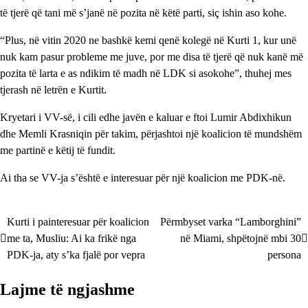
të tjerë që tani më s’janë në pozita në këtë parti, siç ishin aso kohe.
“Plus, në vitin 2020 ne bashkë kemi qenë kolegë në Kurti 1, kur unë
nuk kam pasur probleme me juve, por me disa të tjerë që nuk kanë më
pozita të larta e as ndikim të madh në LDK si asokohe”, thuhej mes
tjerash në letrën e Kurtit.
Kryetari i VV-së, i cili edhe javën e kaluar e ftoi Lumir Abdixhikun
dhe Memli Krasniqin për takim, përjashtoi një koalicion të mundshëm
me partinë e këtij të fundit.
Ai tha se VV-ja s’është e interesuar për një koalicion me PDK-në.
Kurti i painteresuar për koalicion
Përmbyset varka “Lamborghini”
Lëvizje
me ta, Musliu: Ai ka frikë nga
në Miami, shpëtojnë mbi 30
te
PDK-ja, aty s’ka fjalë por vepra
persona
postimet
Lajme të ngjashme