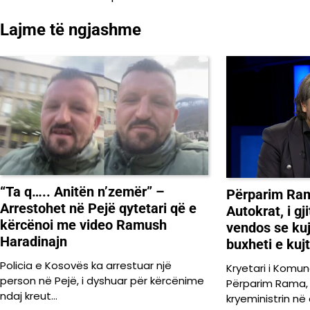
te
Lajme të ngjashme
postimet
“Ta q….. Anitën n’zemër” –
Përparim Ram
Arrestohet në Pejë qytetari që e
Autokrat, i gj
kërcënoi me video Ramush
vendos se ku
Haradinajn
buxheti e kujt
Policia e Kosovës ka arrestuar një
Kryetari i Komun
person në Pejë, i dyshuar për kërcënime
Përparim Rama, 
ndaj kreut…
kryeministrin në 