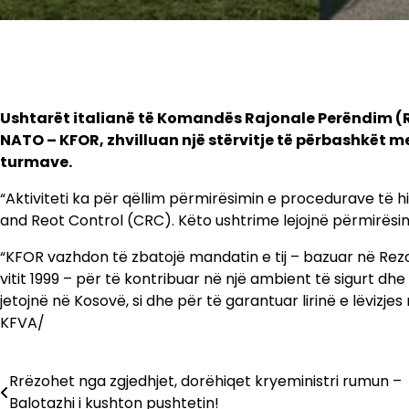
Ushtarët italianë të Komandës Rajonale Perëndim 
NATO – KFOR, zhvilluan një stërvitje të përbashkët me
turmave.
“Aktiviteti ka për qëllim përmirësimin e procedurave të hi
and Reot Control (CRC). Këto ushtrime lejojnë përmirësi
“KFOR vazhdon të zbatojë mandatin e tij – bazuar në Rezo
vitit 1999 – për të kontribuar në një ambient të sigurt d
jetojnë në Kosovë, si dhe për të garantuar lirinë e lëviz
KFVA/
Rrëzohet nga zgjedhjet, dorëhiqet kryeministri rumun –
Lëvizje
Balotazhi i kushton pushtetin!