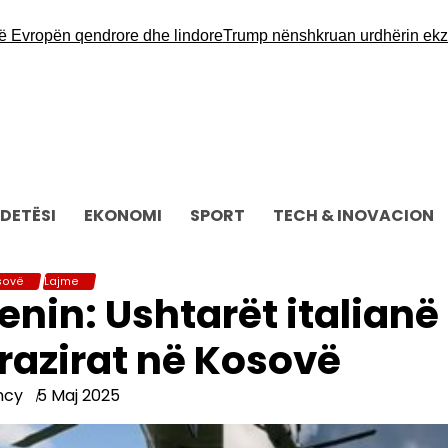
ropën qendrore dhe lindore
Trump nënshkruan urdhërin ekzekutiv 
DETËSI
EKONOMI
SPORT
TECH & INOVACION
sovë
Lajme
enin: Ushtarët italianë
trazirat në Kosovë
ncy
5 Maj 2025