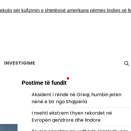
për kufizimin e shtetësisë amerikane përmes lindjes së femijë
INVESTIGIME
Postime të fundit
Aksident i rëndë në Greqi, humbin jetën
nënë e bir nga Shqipëria
I nxehti ekstrem thyen rekordet në
Evropën qendrore dhe lindore