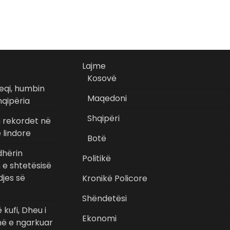
Lajme
Kosovë
eqi, humbin
Maqedoni
hqipëria
Shqipëri
n rekordet në
 lindore
Botë
hërin
Politikë
n e shtetësisë
jes së
Kronikë Policore
Shëndetësi
 kufi, Dheu i
Ekonomi
ë e ngarkuar