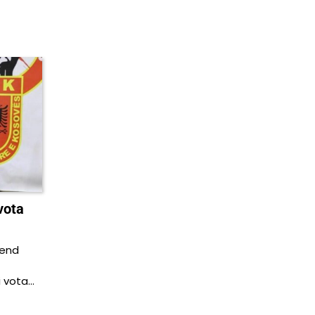
vota
mend
i vota…