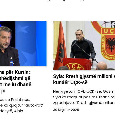
a për Kurtin:
Syla: Rreth gjysmë milioni 
ithëdijshmi që
kundër UÇK-së
jt me iu dhanë
 jo
Nënkryetari i OVL-UÇK-së, Gaz
Syla ka reaguar pas rezultatit të
ës së Prishtinës,
zgjedhjeve. “Rreth gjysmë milion
e ka quajtur “autokrat”
30 Dhjetor 2025
detyrë, Albin…