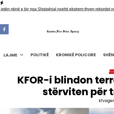
Skip
to
 nënë e bir nga Shqipëria
I nxehti ekstrem thyen rekordet në Ev
content
POLITIKË
KRONIKË POLICORE
SHËN
LAJME
Ko
KFOR-i blindon terr
stërviten për 
kfvage