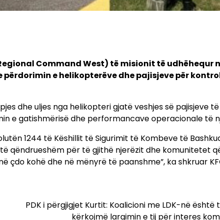
(Regional Command West) të misionit të udhëhequr 
 përdorimin e helikopterëve dhe pajisjeve për kontrol
pjes dhe uljes nga helikopteri gjatë veshjes së pajisjeve 
min e gatishmërisë dhe performancave operacionale të nj
lutën 1244 të Këshillit të Sigurimit të Kombeve të Bashku
he të qëndrueshëm për të gjithë njerëzit dhe komunitetet q
jes në çdo kohë dhe në mënyrë të paanshme”, ka shkruar KF
PDK i përgjigjet Kurtit: Koalicioni me LDK-në është t
kërkojmë largimin e tij për interes ko