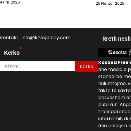
4 Prill 2026
25 Nëntor 2025
Kontakt : info@kfvagency.com
Rreth nesh
Kerko
Kosova Free 
Kërko
dhe media e p
për:
standarde më 
hulumtojmë, v
fakte të sakta
besueshëm dh
publikun. Ang
transparencën,
informimit, du
dhe pasqyra e 