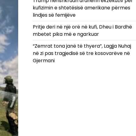
Trump nënshkruan urdhërin ekzekutiv për
kufizimin e shtetësisë amerikane përmes
lindjes së femijëve
Pritje deri në një orë në kufi, Dheu i Bardhë
mbetet pika më e ngarkuar
“Zemrat tona janë të thyera”, Lagjja Nuhaj
në zi pas tragjedisë së tre kosovarëve në
Gjermani