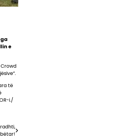
nga
lin e
të Crowd
ësive”.
ara të
ë
OR-i./
radhti,
mbëtar!