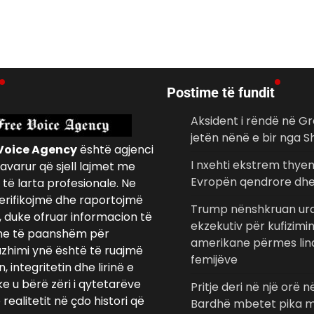
Postime të fundit
Aksident i rëndë në Gr
jetën nënë e bir nga S
Voice Agency
është agjenci
I nxehti ekstrem thye
avarur që sjell lajmet me
Evropën qendrore dhe
të larta profesionale. Ne
erifikojmë dhe raportojmë
Trump nënshkruan urd
, duke ofruar informacion të
ekzekutiv për kufizimi
e të paanshëm për
amerikane përmes lind
azhimi ynë është të ruajmë
femijëve
 integritetin dhe lirinë e
ke u bërë zëri i qytetarëve
Pritje deri në një orë në
realitetit në çdo histori që
Bardhë mbetet pika m