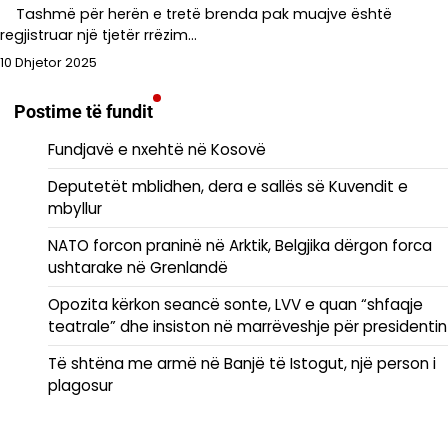
Tashmë për herën e tretë brenda pak muajve është
regjistruar një tjetër rrëzim…
10 Dhjetor 2025
Postime të fundit
Fundjavë e nxehtë në Kosovë
Deputetët mblidhen, dera e sallës së Kuvendit e
mbyllur
NATO forcon praninë në Arktik, Belgjika dërgon forca
ushtarake në Grenlandë
Opozita kërkon seancë sonte, LVV e quan “shfaqje
teatrale” dhe insiston në marrëveshje për presidentin
Të shtëna me armë në Banjë të Istogut, një person i
plagosur