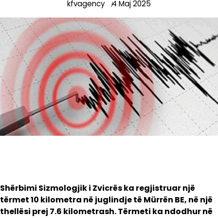
kfvagency
4 Maj 2025
Shërbimi Sizmologjik i Zvicrës ka regjistruar një
tërmet 10 kilometra në juglindje të Mürrën BE, në një
thellësi prej 7.6 kilometrash. Tërmeti ka ndodhur në