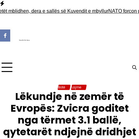
Skip
to
mblidhen, dera e sallës së Kuvendit e mbyllur
NATO forcon prani
content
Botë
Lajme
Lëkundje në zemër të
Evropës: Zvicra goditet
nga tërmet 3.1 ballë,
qytetarët ndjejnë dridhjet