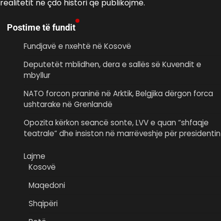
realitetit në çdo histori që publikojmë.
Postime të fundit
Fundjavë e nxehtë në Kosovë
Deputetët mblidhen, dera e sallës së Kuvendit e
mbyllur
NATO forcon praninë në Arktik, Belgjika dërgon forca
ushtarake në Grenlandë
Opozita kërkon seancë sonte, LVV e quan “shfaqje
teatrale” dhe insiston në marrëveshje për presidentin
Lajme
Kosovë
Maqedoni
Shqipëri