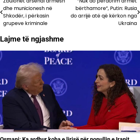
Zbulohet arsenal armësh
“Nuk do përdorim armët
Lëvizje
dhe municionesh në
bërthamore”, Putin: Rusia
te
Shkodër, i përkasin
do arrijë atë që kërkon nga
grupeve kriminale
Ukraina
postimet
Lajme të ngjashme
Osmani: Ka ardhur koha e lirisë për popullin e Iranit