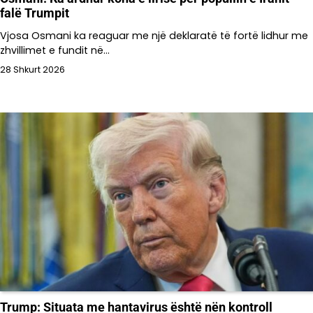
falë Trumpit
Vjosa Osmani ka reaguar me një deklaratë të fortë lidhur me
zhvillimet e fundit në…
28 Shkurt 2026
Trump: Situata me hantavirus është nën kontroll