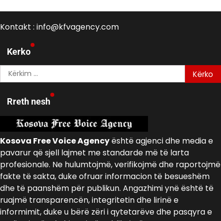
Kontakt : info@kfvagency.com
Kerko
Kërko
për:
Rreth nesh
Kosova Free Voice Agency
është agjenci dhe media e
pavarur që sjell lajmet me standarde më të larta
profesionale. Ne hulumtojmë, verifikojmë dhe raportojmë
fakte të sakta, duke ofruar informacion të besueshëm
dhe të paanshëm për publikun. Angazhimi ynë është të
ruajmë transparencën, integritetin dhe lirinë e
informimit, duke u bërë zëri i qytetarëve dhe pasqyra e