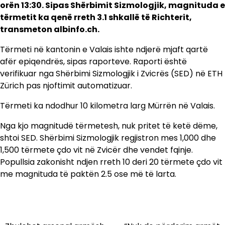
orën 13:30. Sipas Shërbimit Sizmologjik, magnituda e
tërmetit ka qenë rreth 3.1 shkallë të Richterit,
transmeton albinfo.ch.
Tërmeti në kantonin e Valais ishte ndjerë mjaft qartë
afër epiqendrës, sipas raporteve. Raporti është
verifikuar nga Shërbimi Sizmologjik i Zvicrës (SED) në ETH
Zürich pas njoftimit automatizuar.
Tërmeti ka ndodhur 10 kilometra larg Mürrën në Valais.
Nga kjo magnitudë tërmetesh, nuk pritet të ketë dëme,
shtoi SED. Shërbimi Sizmologjik regjistron mes 1,000 dhe
1,500 tërmete çdo vit në Zvicër dhe vendet fqinje.
Popullsia zakonisht ndjen rreth 10 deri 20 tërmete çdo vit
me magnituda të paktën 2.5 ose më të larta.