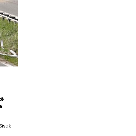
të
e
Sisak