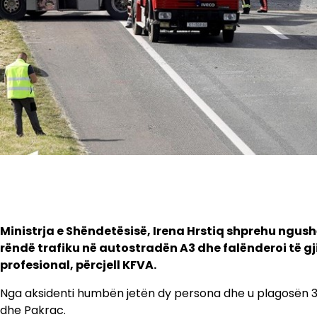
Ministrja e Shëndetësisë, Irena Hrstiq shprehu ngushël
rëndë trafiku në autostradën A3 dhe falënderoi të gj
profesional, përcjell KFVA.
Nga aksidenti humbën jetën dy persona dhe u plagosën 31 të
dhe Pakrac.