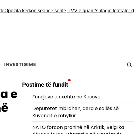
zita kërkon seancë sonte, LVV e quan “shfaqje teatrale” dhe ins
INVESTIGIME
Postime të fundit
a e
Fundjavë e nxehtë në Kosovë
në
Deputetët mblidhen, dera e sallës së
Kuvendit e mbyllur
NATO forcon praninë në Arktik, Belgjika