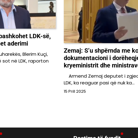
 bashkohet LDK-së,
het aderimi
Zemaj: S’u shpërnda me k
uharekës, Blerim Kuçi,
dokumentacioni i dorëheqj
ë sot në LDK, raporton
kryeministrit dhe ministrav
Armend Zemaj deputet i zgjed
LDK, ka reaguar pasi që nuk ka…
15 Prill 2025