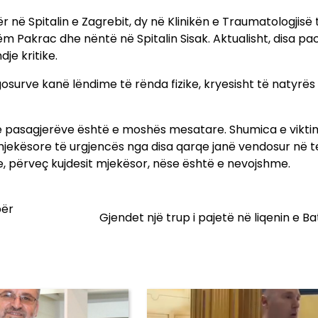
 në Spitalin e Zagrebit, dy në Klinikën e Traumatologjisë 
hëm Pakrac dhe nëntë në Spitalin Sisak. Aktualisht, disa pa
je kritike.
agosurve kanë lëndime të rënda fizike, kryesisht të natyrës
e pasagjerëve është e moshës mesatare. Shumica e vikt
mjekësore të urgjencës nga disa qarqe janë vendosur në t
e, përveç kujdesit mjekësor, nëse është e nevojshme.
për
Gjendet një trup i pajetë në liqenin e Ba