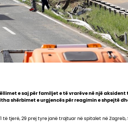
limet e saj për familjet e të vrarëve në një aksident 
itha shërbimet e urgjencës për reagimin e shpejtë dh
 tjerë, 29 prej tyre janë trajtuar në spitalet në Zagreb, 