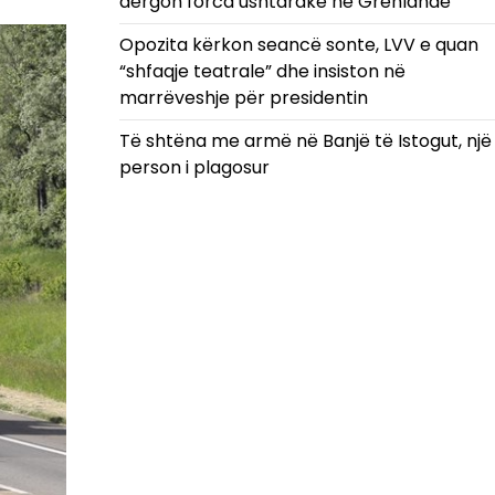
dërgon forca ushtarake në Grenlandë
Opozita kërkon seancë sonte, LVV e quan
“shfaqje teatrale” dhe insiston në
marrëveshje për presidentin
Të shtëna me armë në Banjë të Istogut, një
person i plagosur