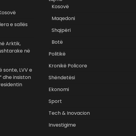
Kosovë
 Kosovë
Maqedoni
era e sallës
Shqipëri
Botë
ë Arktik,
 ushtarake në
Politikë
Kronikë Policore
 sonte, LVV e
” dhe insiston
Shëndetësi
esidentin
Ekonomi
Sport
Tech & Inovacion
Investigime