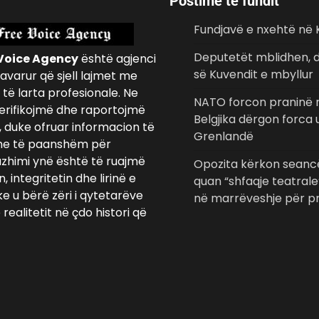
Postime të fundit
Fundjavë e nxehtë në
Deputetët mblidhen, d
Voice Agency
është agjenci
së Kuvendit e mbyllur
avarur që sjell lajmet me
të larta profesionale. Ne
NATO forcon praninë n
erifikojmë dhe raportojmë
Belgjika dërgon forca
, duke ofruar informacion të
Grenlandë
e të paanshëm për
azhimi ynë është të ruajmë
Opozita kërkon seancë
 integritetin dhe lirinë e
quan “shfaqje teatrale
ke u bërë zëri i qytetarëve
në marrëveshje për pr
realitetit në çdo histori që