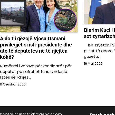
Blerim Kuçi i
sot zyrtarizo
A do t’i gëzojë Vjosa Osmani
privilegjet si ish-presidente dhe
Ish-kryetari i S
ato të deputetes në të njëjtën
pritet të aderoj
gazeta…
kohë?
16 Maj 2025
Numërimi i votave për kandidatët për
deputet po i afrohet fundit, ndërsa
listës së lidhjes…
11 Qershor 2026
Kontakt : info@kfvagency.com