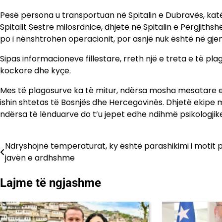
Pesë persona u transportuan në Spitalin e Dubravës, katër
Spitalit Sestre milosrdnice, dhjetë në Spitalin e Përgjiths
po i nënshtrohen operacionit, por asnjë nuk është në gjend
Sipas informacioneve fillestare, rreth një e treta e të pl
kockore dhe kyçe.
Mes të plagosurve ka të mitur, ndërsa mosha mesatare 
ishin shtetas të Bosnjës dhe Hercegovinës. Dhjetë ekipe 
ndërsa të lënduarve do t’u jepet edhe ndihmë psikologjik
Ndryshojnë temperaturat, ky është parashikimi i motit 
Lëvizje
javën e ardhshme
te
Lajme të ngjashme
postimet