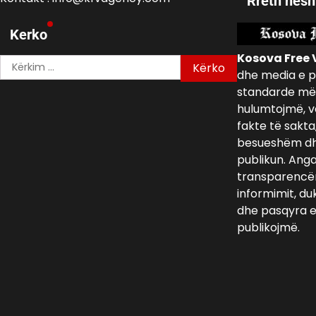
Rreth nesh
Kerko
Kosova Free 
Kërko
dhe media e p
për:
standarde më 
hulumtojmë, v
fakte të sakta
besueshëm dh
publikun. Ang
transparencën,
informimit, du
dhe pasqyra e 
publikojmë.