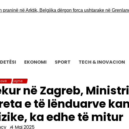
në në Arktik, Belgjika dërgon forca ushtarake në Grenlandë
Opo
DETËSI
EKONOMI
SPORT
TECH & INOVACION
sovë
Lajme
kur në Zagreb, Ministri
treta e të lënduarve ka
izike, ka edhe të mitur
ncy
4 Maj 2025