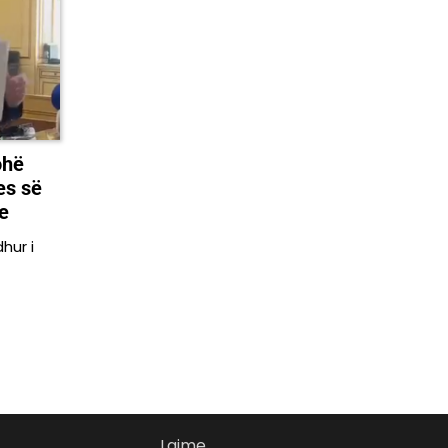
ohë
es së
e
hur i
Lajme