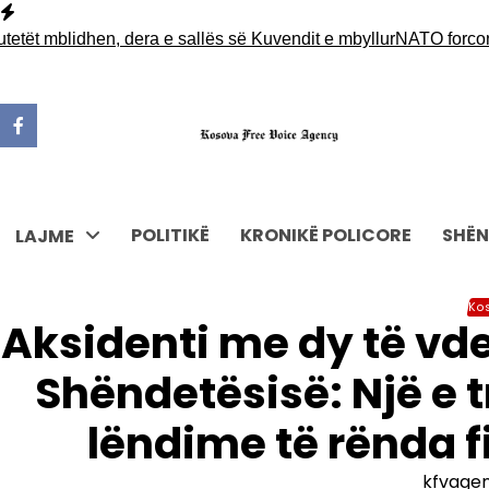
Skip
to
mblidhen, dera e sallës së Kuvendit e mbyllur
NATO forcon prani
content
POLITIKË
KRONIKË POLICORE
SHËN
LAJME
Ko
Aksidenti me dy të vde
Shëndetësisë: Një e 
lëndime të rënda f
kfvage