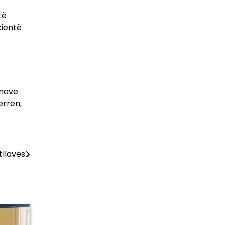
të
cientë
imave
erren,
tllavës