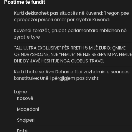
Postime të fundit
Kurti deklarohet pas situatës në Kuvend: Tregon pse
s’propozoi përsëri emër për kryetar Kuvendi
Kuvendi zbrazët, grupet parlamentare mblidhen në
zyrat e tyre
“ALL ULTRA EXCLUSIVE” PËR RRETH 5 MIJË EURO: ÇMIME
QË NDRYSHOJNË, NJË “FËMIJË” NË NJË REZERVIM PA FËMIJË
DHE DY JAVË HESHTJE NGA GLOBUS TRAVEL
Kurti thotë se Avni Dehari e ftoi vazhdimin e seancës
konstituive: Unë i përgjigjem pozitivisht
Lajme
Kosovë
Maqedoni
Shqipëri
Botë