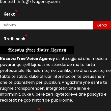
Kontakt : info@kfvagency.com
Kerko
Kërko
për:
Rreth nesh
Kosova Free Voice Agency
është agjenci dhe media e
pavarur që sjell lajmet me standarde më të larta
profesionale. Ne hulumtojmë, verifikojmë dhe raportojmë
fakte të sakta, duke ofruar informacion të besueshëm
dhe të paanshëm për publikun. Angazhimi ynë është të
ruajmë transparencën, integritetin dhe lirinë e
informimit, duke u bërë zëri i qytetarëve dhe pasqyra e
realitetit në çdo histori që publikojmë.