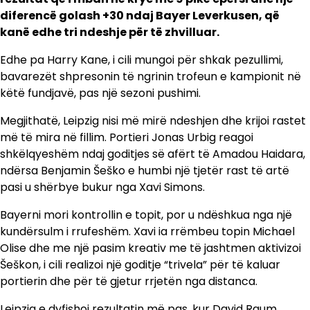
diferencë golash +30 ndaj Bayer Leverkusen, që
kanë edhe tri ndeshje për të zhvilluar.
Edhe pa Harry Kane, i cili mungoi për shkak pezullimi,
bavarezët shpresonin të ngrinin trofeun e kampionit në
këtë fundjavë, pas një sezoni pushimi.
Megjithatë, Leipzig nisi më mirë ndeshjen dhe krijoi rastet
më të mira në fillim. Portieri Jonas Urbig reagoi
shkëlqyeshëm ndaj goditjes së afërt të Amadou Haidara,
ndërsa Benjamin Šeško e humbi një tjetër rast të artë
pasi u shërbye bukur nga Xavi Simons.
Bayerni mori kontrollin e topit, por u ndëshkua nga një
kundërsulm i rrufeshëm. Xavi ia rrëmbeu topin Michael
Olise dhe me një pasim kreativ me të jashtmen aktivizoi
Šeškon, i cili realizoi një goditje “trivela” për të kaluar
portierin dhe për të gjetur rrjetën nga distanca.
Leipzig e dyfishoi rezultatin më pas, kur David Raum