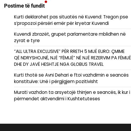
Postime të fundit
Kurti deklarohet pas situatës në Kuvend: Tregon pse
s’propozoi përsëri emër për kryetar Kuvendi
Kuvendi zbrazët, grupet parlamentare mblidhen në
zyrat e tyre
“ALL ULTRA EXCLUSIVE” PËR RRETH 5 MIJË EURO: ÇMIME
QË NDRYSHOJNË, NJË “FËMIJË” NË NJË REZERVIM PA FËMIJË
DHE DY JAVË HESHTJE NGA GLOBUS TRAVEL
Kurti thotë se Avni Dehari e ftoi vazhdimin e seancës
konstituive: Unë i përgjigjem pozitivisht
Murati vazhdon ta arsyetojë thirrjen e seancës, ik kur i
përmendet aktvendimi i Kushtetuteses