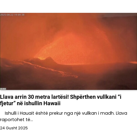
Llava arrin 30 metra lartësi! Shpërthen vullkani “i
fjetur” në ishullin Hawaii
Ishulli i Hauait është prekur nga një vullkan i madh. Llava
raportohet të…
24 Gusht 2025