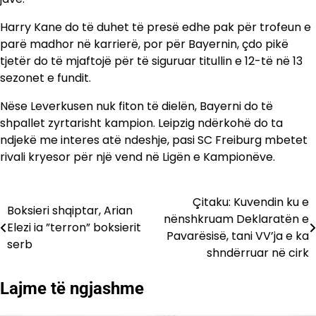
Harry Kane do të duhet të presë edhe pak për trofeun e
parë madhor në karrierë, por për Bayernin, çdo pikë
tjetër do të mjaftojë për të siguruar titullin e 12-të në 13
sezonet e fundit.
Nëse Leverkusen nuk fiton të dielën, Bayerni do të
shpallet zyrtarisht kampion. Leipzig ndërkohë do ta
ndjekë me interes atë ndeshje, pasi SC Freiburg mbetet
rivali kryesor për një vend në Ligën e Kampionëve.
Çitaku: Kuvendin ku e
Lëvizje
Boksieri shqiptar, Arian
nënshkruam Deklaratën e
Elezi ia ”terron” boksierit
te
Pavarësisë, tani VV’ja e ka
serb
shndërruar në cirk
postimet
Lajme të ngjashme