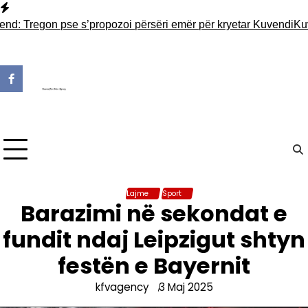
Skip
to
Tregon pse s’propozoi përsëri emër për kryetar Kuvendi
Kuvendi 
content
Lajme
Sport
Barazimi në sekondat e
fundit ndaj Leipzigut shtyn
festën e Bayernit
kfvagency
3 Maj 2025