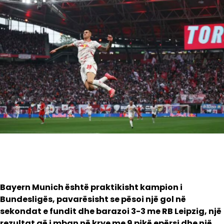
Bayern Munich është praktikisht kampion i
Bundesligës, pavarësisht se pësoi një gol në
sekondat e fundit dhe barazoi 3-3 me RB Leipzig, një
rezultat që i mban në krye me 9 pikë epërsi dhe një