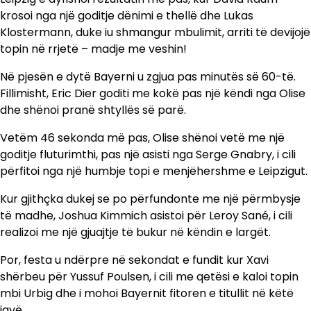
krosoi nga një goditje dënimi e thellë dhe Lukas
Klostermann, duke iu shmangur mbulimit, arriti të devijojë
topin në rrjetë – madje me veshin!
Në pjesën e dytë Bayerni u zgjua pas minutës së 60-të.
Fillimisht, Eric Dier goditi me kokë pas një këndi nga Olise
dhe shënoi pranë shtyllës së parë.
Vetëm 46 sekonda më pas, Olise shënoi vetë me një
goditje fluturimthi, pas një asisti nga Serge Gnabry, i cili
përfitoi nga një humbje topi e menjëhershme e Leipzigut.
Kur gjithçka dukej se po përfundonte me një përmbysje
të madhe, Joshua Kimmich asistoi për Leroy Sané, i cili
realizoi me një gjuajtje të bukur në këndin e largët.
Por, festa u ndërpre në sekondat e fundit kur Xavi
shërbeu për Yussuf Poulsen, i cili me qetësi e kaloi topin
mbi Urbig dhe i mohoi Bayernit fitoren e titullit në këtë
javë.