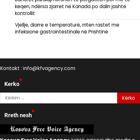
keqen, ndërsa zjarret në Kanada po dalin jashtë
kontrollit
Vjellje, diarre e temperaturë, rriten rastet me
infeksione gastrointestinale në Prishtinë
Kontakt : info@kfvagency.com
Kerko
Kërko
për:
Rreth nesh