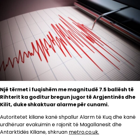
Një tërmet i fuqishëm me magnitudë 7.5 ballësh të
Rihterit ka goditur bregun jugor të Argjentinës dhe
Kilit, duke shkaktuar alarme për cunami.
Autoritetet kiliane kanë shpallur Alarm të Kuq dhe kanë
urdhëruar evakuimin e rajonit të Magallanesit dhe
Antarktidës Kiliane, shkruan
metro.co.uk.