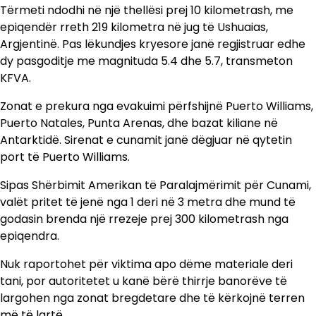
Tërmeti ndodhi në një thellësi prej 10 kilometrash, me
epiqendër rreth 219 kilometra në jug të Ushuaias,
Argjentinë. Pas lëkundjes kryesore janë regjistruar edhe
dy pasgoditje me magnituda 5.4 dhe 5.7, transmeton
KFVA.
Zonat e prekura nga evakuimi përfshijnë Puerto Williams,
Puerto Natales, Punta Arenas, dhe bazat kiliane në
Antarktidë. Sirenat e cunamit janë dëgjuar në qytetin
port të Puerto Williams.
Sipas Shërbimit Amerikan të Paralajmërimit për Cunami,
valët pritet të jenë nga 1 deri në 3 metra dhe mund të
godasin brenda një rrezeje prej 300 kilometrash nga
epiqendra.
Nuk raportohet për viktima apo dëme materiale deri
tani, por autoritetet u kanë bërë thirrje banorëve të
largohen nga zonat bregdetare dhe të kërkojnë terren
më të lartë.