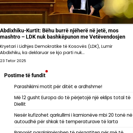
Abdixhiku-Kurtit: Bëhu burrë njëherë në jetë, mos
mashtro – LDK nuk bashkëpunon me Vetëvendosjen
Kryetari i Lidhjes Demokratike të Kosovës (LDK), Lumir
Abdixhiku, ka deklaruar se kjo parti nuk…
23 Tetor 2025
Postime të fundit
Parashikimi motit për ditët e ardhshme!
Më 12 gusht Europa do të përjetojë një eklips total të
Diellit
Nesër kufizohet qarkullimi i kamionëve mbi 20 tonë në
autoudhë për shkak të temperaturave të larta
Banorët paralajmërohen të përgatiten për më të