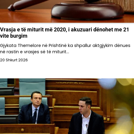
Vrasja e të miturit më 2020, i akuzuari dënohet me 21
vite burgim
Gjykata Themelore në Prishtinë ka shpallur aktgjykim dënues
në rastin e vrasjes së të miturit…
20 Shkurt 2026