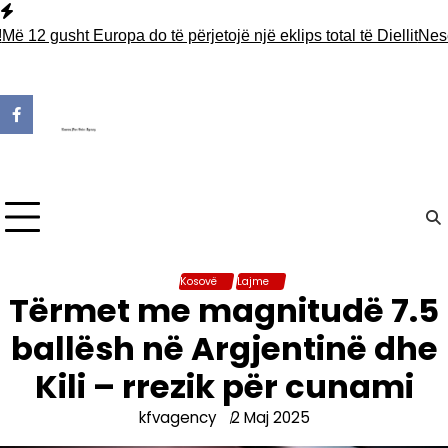
Skip
to
 gusht Europa do të përjetojë një eklips total të Diellit
Nesër kuf
content
Kosovë
Lajme
Tërmet me magnitudë 7.5
ballësh në Argjentinë dhe
Kili – rrezik për cunami
kfvagency
2 Maj 2025