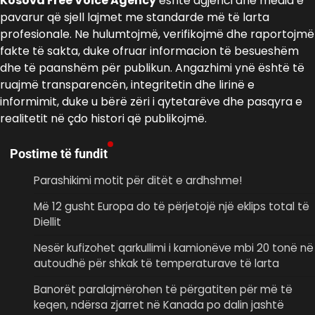
Kosova Free Voice Agency
është agjenci dhe media e
pavarur që sjell lajmet me standarde më të larta
profesionale. Ne hulumtojmë, verifikojmë dhe raportojmë
fakte të sakta, duke ofruar informacion të besueshëm
dhe të paanshëm për publikun. Angazhimi ynë është të
ruajmë transparencën, integritetin dhe lirinë e
informimit, duke u bërë zëri i qytetarëve dhe pasqyra e
realitetit në çdo histori që publikojmë.
Postime të fundit
Parashikimi motit për ditët e ardhshme!
Më 12 gusht Europa do të përjetojë një eklips total të
Diellit
Nesër kufizohet qarkullimi i kamionëve mbi 20 tonë në
autoudhë për shkak të temperaturave të larta
Banorët paralajmërohen të përgatiten për më të
keqen, ndërsa zjarret në Kanada po dalin jashtë