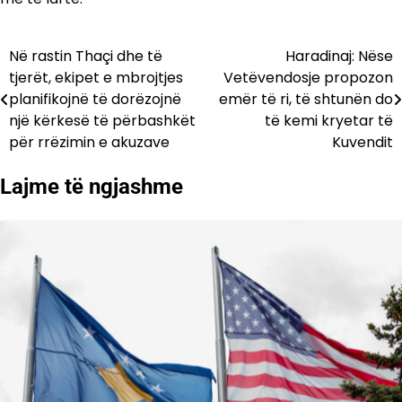
Në rastin Thaçi dhe të
Haradinaj: Nëse
Lëvizje
tjerët, ekipet e mbrojtjes
Vetëvendosje propozon
te
planifikojnë të dorëzojnë
emër të ri, të shtunën do
një kërkesë të përbashkët
të kemi kryetar të
postimet
për rrëzimin e akuzave
Kuvendit
Lajme të ngjashme