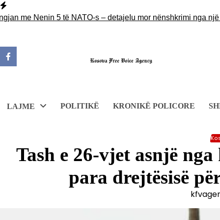
Skip
to
jan me Nenin 5 të NATO-s – detaje
Iu mor nënshkrimi nga një dokum
content
POLITIKË
KRONIKË POLICORE
SH
LAJME
Ko
Tash e 26-vjet asnjë nga
para drejtësisë p
kfvage