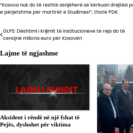
“Kosova nuk do të reshtë asnjëherë së kërkuari drejtësi për
e përjetshme për martirët e Studimes!”, thotë PDK.
GLPS: Dështimi i krijimit të institucioneve të reja do të
Lëvizje
cenojnë miliona euro për Kosovën
te
Lajme të ngjashme
postimet
Aksident i rëndë në një fshat të
Pejës, dyshohet për viktima