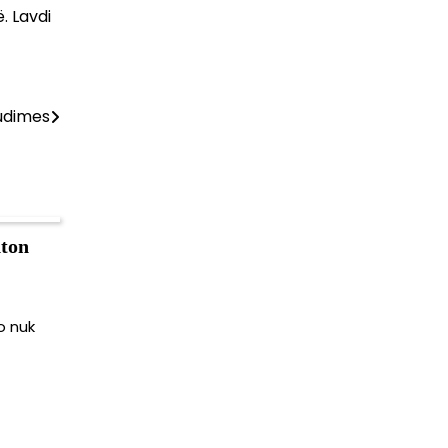
. Lavdi
tudimes
hton
o nuk