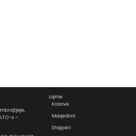
Lajme
Kosovë
 mbrojtjeje,
Maqedoni
NATO-s –
Shqipëri