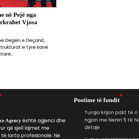
e në Pejë nga
krahet Vjosa
 në Degën e Deçanit,
trukturat e tyre kanë
ëtarë…
Postime të fundit
Turqia krijon pakt të ri
ngjan me Nenin 5 të 
është agjenci dhe
ice Agency
detaje
r që sjell lajmet me
të larta profesionale. Ne