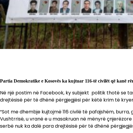
Partia Demokratike e Kosovës ka kujtuar 116-të civilët që kanë r
Në një postim në Facebook, ky subjekt politik thotë se ta
drejtësisë për të dhënë përgjegjësi për këtë krim të kryer
“Sot me dhembje kujtojmë 116 civilë të pafajshëm, burra, g
Vushtrrisë, u vranë e u masakruan në mënyrë çnjerëzore n
serbë nuk ka dalë para drejtësisë për të dhënë përgjegjës