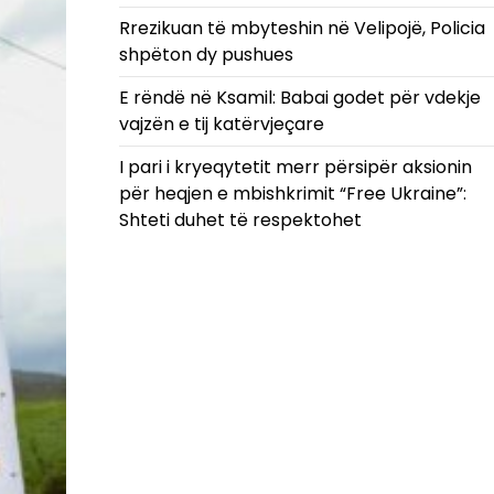
Rrezikuan të mbyteshin në Velipojë, Policia
shpëton dy pushues
E rëndë në Ksamil: Babai godet për vdekje
vajzën e tij katërvjeçare
I pari i kryeqytetit merr përsipër aksionin
për heqjen e mbishkrimit “Free Ukraine”:
Shteti duhet të respektohet