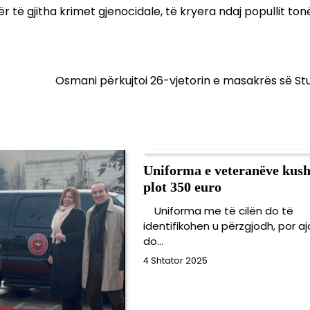
 të gjitha krimet gjenocidale, të kryera ndaj popullit tonë
Osmani përkujtoi 26-vjetorin e masakrës së S
Uniforma e veteranëve kus
plot 350 euro
Uniforma me të cilën do të
identifikohen u përzgjodh, por aj
do…
4 Shtator 2025