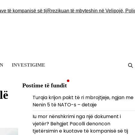
 kompanisë së tij
Rrezikuan të mbyteshin në Velipojë, Policia s
ON
INVESTIGIME
Postime të fundit
lë
Turqia krijon pakt të ri mbrojtjeje, ngjan me
Nenin 5 të NATO-s – detaje
Iu mor nënshkrimi nga një dokument i
vjetër? Behgjet Pacolli denoncon
tjetërsimin e kuotave të kompanisë së tij