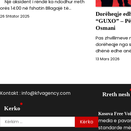
Një aksident i rëndë ka ndodhur rreth
orës 14:00 në fshatin Bllagajë të…
Dorëheqje edh
26 Shtator 2025
“GUXO” – Për
Osmani
Pas zhvillimeve
dorëheqje nga s
dhënë edhe an
13 Mars 2026
Kontakt : info@kfvagency.com
Rreth nesh
Kerko
Kosova Free Vo
Kërko
media e pavaru
për:
standarde më 