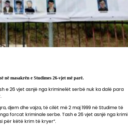
ënë në masakrën e Studimes 26-vjet më parë.
sh e 26 vjet asnjë nga kriminelët serbë nuk ka dalë para
.
ra, djem dhe vajza, të cilët më 2 maj 1999 në Studime të
ga forcat kriminale serbe. Tash e 26 vjet asnjë nga krimi
i për këtë krim të kryer”.