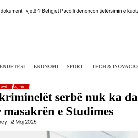
ent i vjetër? Behgjet Pacolli denoncon tjetërsimin e kuotave të
ËNDETËSI
EKONOMI
SPORT
TECH & INOVACI
sovë
Lajme
 kriminelët serbë nuk ka da
ër masakrën e Studimes
ncy
2 Maj 2025