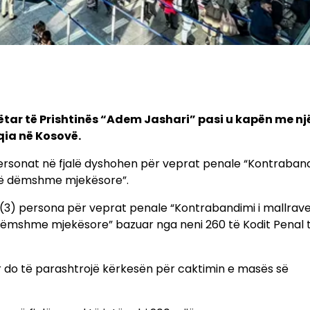
ar të Prishtinës “Adem Jashari” pasi u kapën me një
qia në Kosovë.
ersonat në fjalë dyshohen për veprat penale “Kontraband
 të dëmshme mjekësore”.
re (3) persona për veprat penale “Kontrabandimi i mallrav
 dëmshme mjekësore” bazuar nga neni 260 të Kodit Penal 
gjor do të parashtrojë kërkesën për caktimin e masës së