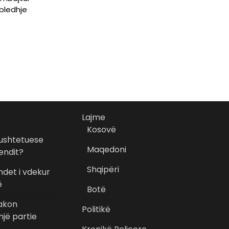
bledhje
Lajme
Kosovë
Kushtetuese
Maqedoni
endit?
Shqipëri
ndet i vdekur
ë
Botë
takon
Politikë
jë partie