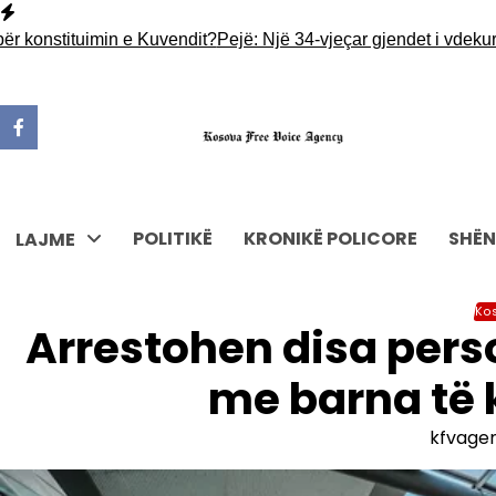
Skip
to
nstituimin e Kuvendit?
Pejë: Një 34-vjeçar gjendet i vdekur në t
content
POLITIKË
KRONIKË POLICORE
SHËN
LAJME
Ko
Arrestohen disa pers
me barna të
kfvage