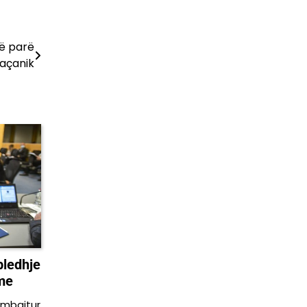
ë parë
Kaçanik
bledhje
me
 mbajtur