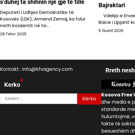
s’duhej ta shihnin një gjë të tillë
Bajraktari
Deputeti i Lidhjes Demokratike të
Vdekja e Enver 
Kosovës (LDK), Armend Zemaj, ka folur
Baicë i Lipjanit 
rreth incidentit në të…
5 Gusht 2025
28 Tetor 2025
Kontakt : info@kfvagency.com
Rreth nesh
Kerko
Kosova Free 
Kërko
dhe media e p
për:
standarde më 
hulumtojmë, v
fakte të sakta
besueshëm dh