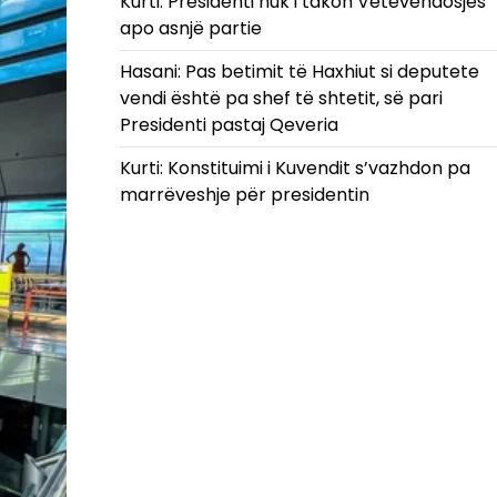
Kurti: Presidenti nuk i takon Vetëvendosjes
apo asnjë partie
Hasani: Pas betimit të Haxhiut si deputete
vendi është pa shef të shtetit, së pari
Presidenti pastaj Qeveria
Kurti: Konstituimi i Kuvendit s’vazhdon pa
marrëveshje për presidentin