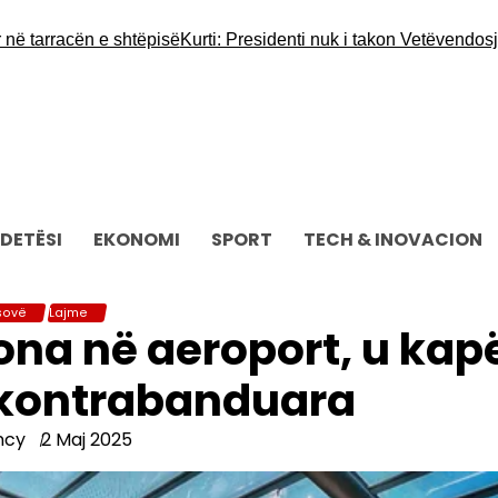
arracën e shtëpisë
Kurti: Presidenti nuk i takon Vetëvendosjes ap
DETËSI
EKONOMI
SPORT
TECH & INOVACION
sovë
Lajme
ona në aeroport, u kap
 kontrabanduara
ncy
2 Maj 2025