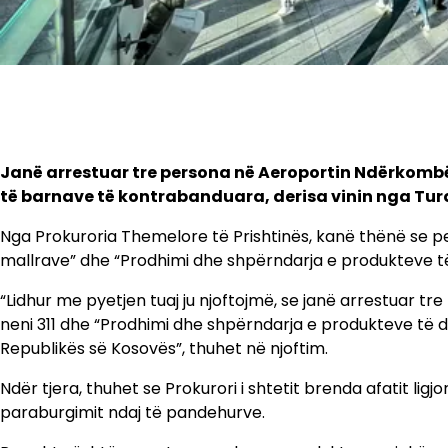
Janë arrestuar tre persona në Aeroportin Ndërkombët
të barnave të kontrabanduara, derisa vinin nga Tur
Nga Prokuroria Themelore të Prishtinës, kanë thënë se p
mallrave” dhe “Prodhimi dhe shpërndarja e produkteve
“Lidhur me pyetjen tuaj ju njoftojmë, se janë arrestuar t
neni 311 dhe “Prodhimi dhe shpërndarja e produkteve të
Republikës së Kosovës”, thuhet në njoftim.
Ndër tjera, thuhet se Prokurori i shtetit brenda afatit li
paraburgimit ndaj të pandehurve.