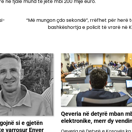
 në fjalë mund të jetë mbi 200 mijë euro.
si-
“Më mungon çdo sekondë”, rrëfhet për herë t
bashkëshortja e policit të vrarë në 
Qeveria në detyrë mban m
elektronike, merr dy vendi
gojnë si e gjetën
te varrosur Enver
Qeveria në Detyrë e Kosovës ka