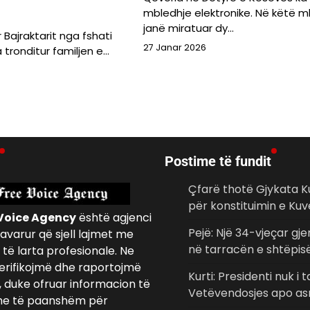
mbledhje elektronike. Në këtë m
janë miratuar dy…
Bajraktarit nga fshati
27 Janar 2026
ka tronditur familjen e…
Postime të fundit
Çfarë thotë Gjykata 
për konstituimin e Kuv
Voice Agency
është agjenci
Pejë: Një 34-vjeçar gje
avarur që sjell lajmet me
në tarracën e shtëpis
të larta profesionale. Ne
erifikojmë dhe raportojmë
Kurti: Presidenti nuk i 
, duke ofruar informacion të
Vetëvendosjes apo asn
e të paanshëm për