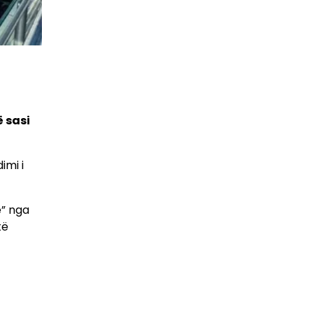
 sasi
imi i
e” nga
të