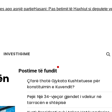
o asnjë partie
Hasani: Pas betimit të Haxhiut si deputete vendi ës
INVESTIGIME
Postime të fundit
ën
Çfarë thotë Gjykata Kushtetuese për
konstituimin e Kuvendit?
Pejë: Një 34-vjeçar gjendet i vdekur në
tarracën e shtëpisë