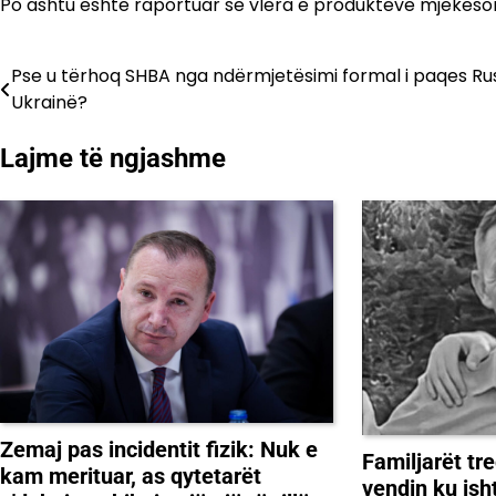
Po ashtu është raportuar se vlera e produkteve mjekësore
Pse u tërhoq SHBA nga ndërmjetësimi formal i paqes Ru
Lëvizje
Ukrainë?
te
Lajme të ngjashme
postimet
Zemaj pas incidentit fizik: Nuk e
Familjarët tre
kam merituar, as qytetarët
vendin ku ish