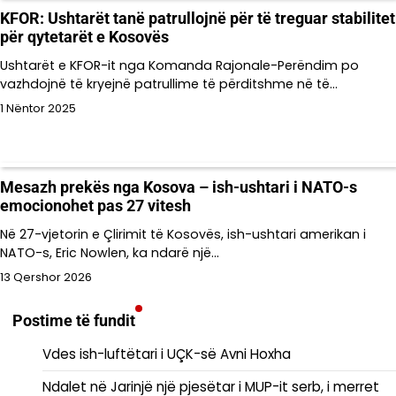
KFOR: Ushtarët tanë patrullojnë për të treguar stabilitet
për qytetarët e Kosovës
Ushtarët e KFOR-it nga Komanda Rajonale-Perëndim po
vazhdojnë të kryejnë patrullime të përditshme në të…
1 Nëntor 2025
Mesazh prekës nga Kosova – ish-ushtari i NATO-s
emocionohet pas 27 vitesh
Në 27-vjetorin e Çlirimit të Kosovës, ish-ushtari amerikan i
NATO-s, Eric Nowlen, ka ndarë një…
13 Qershor 2026
Postime të fundit
Vdes ish-luftëtari i UÇK-së Avni Hoxha
Ndalet në Jarinjë një pjesëtar i MUP-it serb, i merret