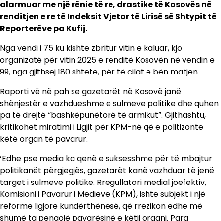
alarmuar me një rënie të re, drastike të Kosovës në
renditjen e re të Indeksit Vjetor të Lirisë së Shtypit të
Reporterëve pa Kufij.
Nga vendi i 75 ku kishte zbritur vitin e kaluar, kjo
organizatë për vitin 2025 e renditë Kosovën në vendin e
99, nga gjithsej 180 shtete, për të cilat e bën matjen.
Raporti vë në pah se gazetarët në Kosovë janë
shënjestër e vazhdueshme e sulmeve politike dhe quhen
pa të drejtë “bashkëpunëtorë të armikut”. Gjithashtu,
kritikohet miratimi i Ligjit për KPM-në që e politizonte
këtë organ të pavarur.
‘Edhe pse media ka qenë e suksesshme për të mbajtur
politikanët përgjegjës, gazetarët kanë vazhduar të jenë
target i sulmeve politike. Rregullatori medial joefektiv,
Komisioni i Pavarur i Medieve (KPM), ishte subjekt i një
reforme ligjore kundërthënesë, që rrezikon edhe më
shumë ta pengojë pavarësinë e këtij organi. Para