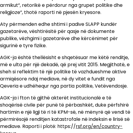
armikut”, retorikë e përdorur nga grupet politike dhe
religjioze”, thotë raporti në pjesën kryesore.
Aty përmenden edhe shtimi i padive SLAPP kundër
gazetarëve, vështirësitë për qasje në dokumente
publike, vëzhgimi i gazetarëve dhe kërcënimet për
sigurinë e tyre fizike.
AGK-ja është thellësisht e shqetësuar me këtë renditje,
më e ulta për një dekadë, që prej vitit 2015. Megjithatë, e
sheh si reflektim të një politike të vazhdueshme aktive
armiqësore ndaj mediave, në dy vitet e fundit nga
Qeveria e udhëhequr nga partia politike, Vetëvendosje.
AGK-ja i fton të gjithë akterët institucionalë e të
shoqërisë civile për punë të përbashkët, duke përfshirë
hartimin e një ligji të ri të KPM-së, në mënyrë që vendi të
përmirësojë renditjen katastrofale në indeksin e lirisë së
mediave. Raporti i plotë: https://
rsf.org/en/country-