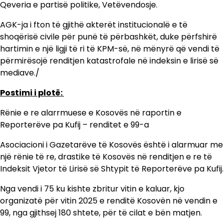
Qeveria e partisë politike, Vetëvendosje.
AGK-ja i fton të gjithë akterët institucionalë e të
shoqërisë civile për punë të përbashkët, duke përfshirë
hartimin e një ligji të ri të KPM-së, në mënyrë që vendi të
përmirësojë renditjen katastrofale në indeksin e lirisë së
mediave./
Postimi i plotë:
Rënie e re alarrmuese e Kosovës në raportin e
Reporterëve pa Kufij – renditet e 99-a
Asociacioni i Gazetarëve të Kosovës është i alarmuar me
një rënie të re, drastike të Kosovës në renditjen e re të
Indeksit Vjetor të Lirisë së Shtypit të Reporterëve pa Kufij.
Nga vendi i 75 ku kishte zbritur vitin e kaluar, kjo
organizatë për vitin 2025 e renditë Kosovën në vendin e
99, nga gjithsej 180 shtete, për të cilat e bën matjen.