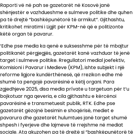
Raporti vë në pah se gazetarët në Kosovë janë
shënjestër e vazhdueshme e sulmeve politike dhe quhen
pa të drejtë “bashkëpunëtorë të armikut”. Gjithashtu,
kritikohet miratimi i Ligjit për KPM-në që e politizonte
këtë organ të pavarur.
‘Edhe pse media ka qenë e suksesshme për të mbajtur
politikanët përgjegjës, gazetarët kanë vazhduar të jenë
target i sulmeve politike. Rregullatori medial joefektiv,
Komisioni i Pavarur i Medieve (KPM), ishte subjekt i një
reforme ligjore kundërthënesë, që rrezikon edhe më
shumë ta pengojë pavarësinë e këtij organi. Para
zgjedhjeve 2025, disa media prívate u targetuan për t’u
bojkotuar nga qeveria, e cila gjithashtu e kërcënoi
pavarësinë e transmetuesit publik, RTK. Edhe pse
gazetarët gëzojnë besimin e shoqërisë, mediet e
pavarura dhe gazetarët hulumtues janë target shumë
shpesh i fyerjeve dhe lajmeve të rrejshme në mediat
sociale. Ata akuzohen pa të drejtë si “bashkëpunëtorë të