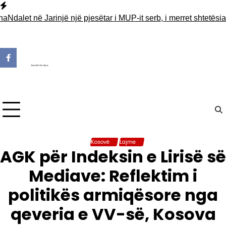
Skip
to
dalet në Jarinjë një pjesëtar i MUP-it serb, i merret shtetësia e
content
Kosovë
Lajme
AGK për Indeksin e Lirisë së
Mediave: Reflektim i
politikës armiqësore nga
qeveria e VV-së, Kosova