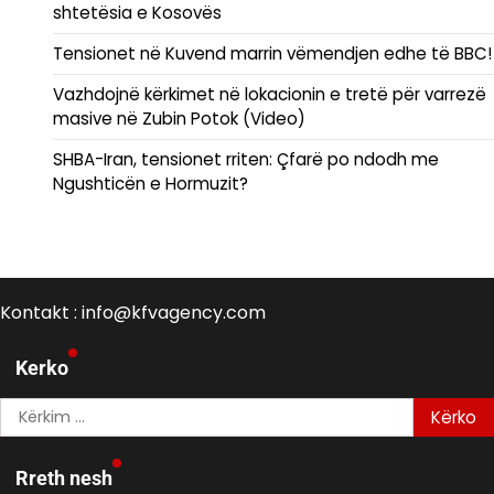
shtetësia e Kosovës
Tensionet në Kuvend marrin vëmendjen edhe të BBC!
Vazhdojnë kërkimet në lokacionin e tretë për varrezë
masive në Zubin Potok (Video)
SHBA-Iran, tensionet rriten: Çfarë po ndodh me
Ngushticën e Hormuzit?
Kontakt : info@kfvagency.com
Kerko
Kërko
për:
Rreth nesh