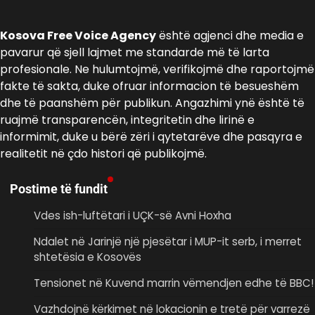
Kosova Free Voice Agency
është agjenci dhe media e
pavarur që sjell lajmet me standarde më të larta
profesionale. Ne hulumtojmë, verifikojmë dhe raportojmë
fakte të sakta, duke ofruar informacion të besueshëm
dhe të paanshëm për publikun. Angazhimi ynë është të
ruajmë transparencën, integritetin dhe lirinë e
informimit, duke u bërë zëri i qytetarëve dhe pasqyra e
realitetit në çdo histori që publikojmë.
Postime të fundit
Vdes ish-luftëtari i UÇK-së Avni Hoxha
Ndalet në Jarinjë një pjesëtar i MUP-it serb, i merret
shtetësia e Kosovës
Tensionet në Kuvend marrin vëmendjen edhe të BBC!
Vazhdojnë kërkimet në lokacionin e tretë për varrezë