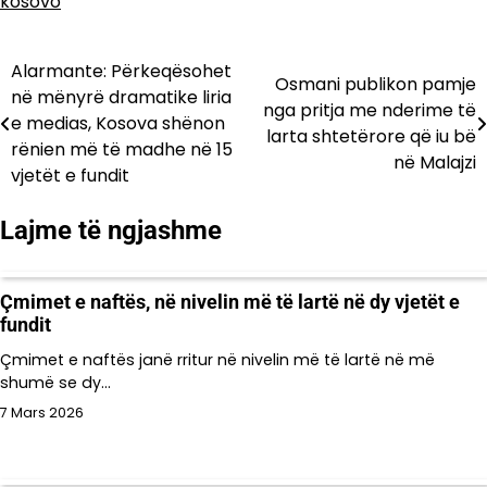
kosovo
Alarmante: Përkeqësohet
Lëvizje
Osmani publikon pamje
në mënyrë dramatike liria
nga pritja me nderime të
te
e medias, Kosova shënon
larta shtetërore që iu bë
rënien më të madhe në 15
postimet
në Malajzi
vjetët e fundit
Lajme të ngjashme
Çmimet e naftës, në nivelin më të lartë në dy vjetët e
fundit
Çmimet e naftës janë rritur në nivelin më të lartë në më
shumë se dy…
7 Mars 2026