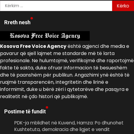
Kërko
për:
Rreth nesh
Kosova Free Voice Agency
është agjenci dhe media e
pavarur që sjell lajmet me standarde më të larta
profesionale. Ne hulumtojmë, verifikojmë dhe raportojmë
fakte të sakta, duke ofruar informacion të besueshëm
dhe të paanshëm për publikun. Angazhimi ynë është të
ruajmë transparencën, integritetin dhe lirinë e
informimit, duke u bërë zëri i qytetarëve dhe pasqyra e
realitetit në çdo histori që publikojmë.
Postime të fundit
PDK-ja mblidhet në Kuvend, Hamza: Po dhunohet
Kushtetuta, demokracia dhe ligjet e vendit