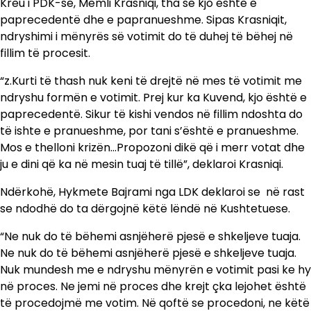
Kreu i PDK-së, Memli Krasniqi, tha se kjo është e
paprecedentë dhe e papranueshme. Sipas Krasniqit,
ndryshimi i mënyrës së votimit do të duhej të bëhej në
fillim të procesit.
“z.Kurti të thash nuk keni të drejtë në mes të votimit me
ndryshu formën e votimit. Prej kur ka Kuvend, kjo është e
paprecedentë. Sikur të kishi vendos në fillim ndoshta do
të ishte e pranueshme, por tani s’është e pranueshme.
Mos e thelloni krizën…Propozoni dikë që i merr votat dhe
ju e dini që ka në mesin tuaj të tillë”, deklaroi Krasniqi.
Ndërkohë, Hykmete Bajrami nga LDK deklaroi se në rast
se ndodhë do ta dërgojnë këtë lëndë në Kushtetuese.
“Ne nuk do të bëhemi asnjëherë pjesë e shkeljeve tuaja.
Ne nuk do të bëhemi asnjëherë pjesë e shkeljeve tuaja.
Nuk mundesh me e ndryshu mënyrën e votimit pasi ke hy
në proces. Ne jemi në proces dhe krejt çka lejohet është
të procedojmë me votim. Në qoftë se procedoni, ne këtë