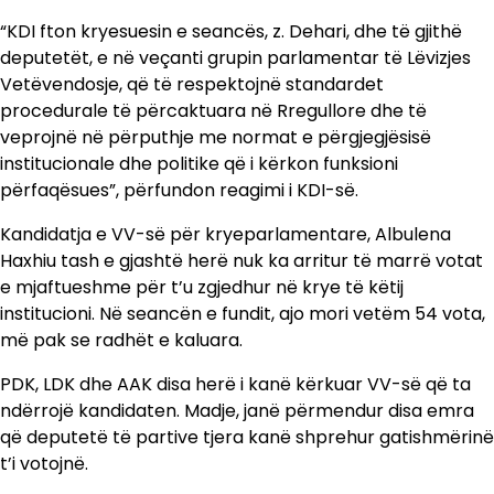
“KDI fton kryesuesin e seancës, z. Dehari, dhe të gjithë
deputetët, e në veçanti grupin parlamentar të Lëvizjes
Vetëvendosje, që të respektojnë standardet
procedurale të përcaktuara në Rregullore dhe të
veprojnë në përputhje me normat e përgjegjësisë
institucionale dhe politike që i kërkon funksioni
përfaqësues”, përfundon reagimi i KDI-së.
Kandidatja e VV-së për kryeparlamentare, Albulena
Haxhiu tash e gjashtë herë nuk ka arritur të marrë votat
e mjaftueshme për t’u zgjedhur në krye të këtij
institucioni. Në seancën e fundit, ajo mori vetëm 54 vota,
më pak se radhët e kaluara.
PDK, LDK dhe AAK disa herë i kanë kërkuar VV-së që ta
ndërrojë kandidaten. Madje, janë përmendur disa emra
që deputetë të partive tjera kanë shprehur gatishmërinë
t’i votojnë.