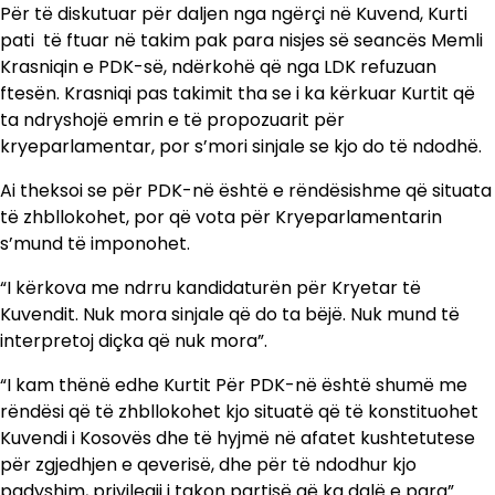
Për të diskutuar për daljen nga ngërçi në Kuvend, Kurti
pati të ftuar në takim pak para nisjes së seancës Memli
Krasniqin e PDK-së, ndërkohë që nga LDK refuzuan
ftesën. Krasniqi pas takimit tha se i ka kërkuar Kurtit që
ta ndryshojë emrin e të propozuarit për
kryeparlamentar, por s’mori sinjale se kjo do të ndodhë.
Ai theksoi se për PDK-në është e rëndësishme që situata
të zhbllokohet, por që vota për Kryeparlamentarin
s’mund të imponohet.
“I kërkova me ndrru kandidaturën për Kryetar të
Kuvendit. Nuk mora sinjale që do ta bëjë. Nuk mund të
interpretoj diçka që nuk mora”.
“I kam thënë edhe Kurtit Për PDK-në është shumë me
rëndësi që të zhbllokohet kjo situatë që të konstituohet
Kuvendi i Kosovës dhe të hyjmë në afatet kushtetutese
për zgjedhjen e qeverisë, dhe për të ndodhur kjo
padyshim, privilegji i takon partisë që ka dalë e para”.