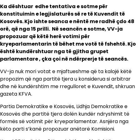
Ka dështuar edhe tentativa e sotme për
konstituimin e legjislaturës së re të Kuvendit të
Kosovës. Kjo ishte seanca e nëntë me radhë çdo 48
orë, që nga 15 prilli. Në seancën e sotme, VV-ja
propozuar që këtë herë votimi për
kryeparlamentarin të bëhet me votë të fshehtë. Kjo
është kundërshtuar nga të gjitha grupet
parlamentare , çka çoi në ndërprerje të seancës.
VV-ja nuk mori votat e mjaftueshme që ta kalojë këtë
propozim që nga partitë tjera u konsiderua si arbitrar
dhe në kundërshtim me rregulloret e Kuvendit, shkruan
gazeta KFVA.
Partia Demokratike e Kosovës, Lidhja Demokratike e
Kosovës dhe partitë tjera dolën kundër ndryshimit të
formës së votimit për kryeparlamentar. Asnjëra nga
këto parti s’kanë propozuar anëtarë Komisioni.