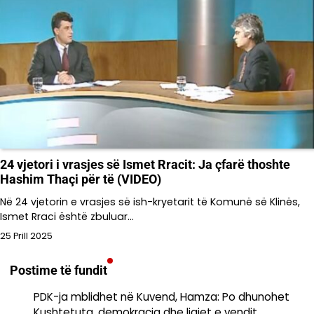
24 vjetori i vrasjes së Ismet Rracit: Ja çfarë thoshte
Hashim Thaçi për të (VIDEO)
Në 24 vjetorin e vrasjes së ish-kryetarit të Komunë së Klinës,
Ismet Rraci është zbuluar…
25 Prill 2025
Postime të fundit
PDK-ja mblidhet në Kuvend, Hamza: Po dhunohet
Kushtetuta, demokracia dhe ligjet e vendit