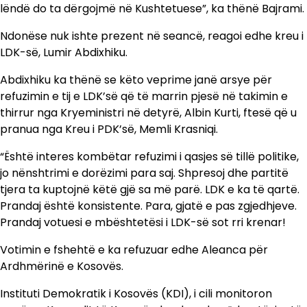
lëndë do ta dërgojmë në Kushtetuese”, ka thënë Bajrami.
Ndonëse nuk ishte prezent në seancë, reagoi edhe kreu i
LDK-së, Lumir Abdixhiku.
Abdixhiku ka thënë se këto veprime janë arsye për
refuzimin e tij e LDK’së që të marrin pjesë në takimin e
thirrur nga Kryeministri në detyrë, Albin Kurti, ftesë që u
pranua nga Kreu i PDK’së, Memli Krasniqi.
“Është interes kombëtar refuzimi i qasjes së tillë politike,
jo nënshtrimi e dorëzimi para saj. Shpresoj dhe partitë
tjera ta kuptojnë këtë gjë sa më parë. LDK e ka të qartë.
Prandaj është konsistente. Para, gjatë e pas zgjedhjeve.
Prandaj votuesi e mbështetësi i LDK-së sot rri krenar!
Votimin e fshehtë e ka refuzuar edhe Aleanca për
Ardhmërinë e Kosovës.
Instituti Demokratik i Kosovës (KDI), i cili monitoron