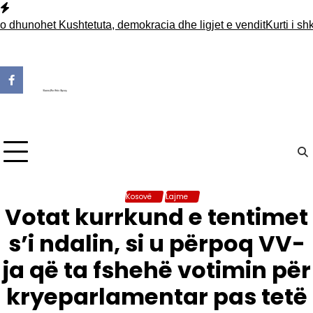
Skip
to
et Kushtetuta, demokracia dhe ligjet e vendit
Kurti i shkruan H
content
Kosovë
Lajme
Votat kurrkund e tentimet
s’i ndalin, si u përpoq VV-
ja që ta fshehë votimin për
kryeparlamentar pas tetë