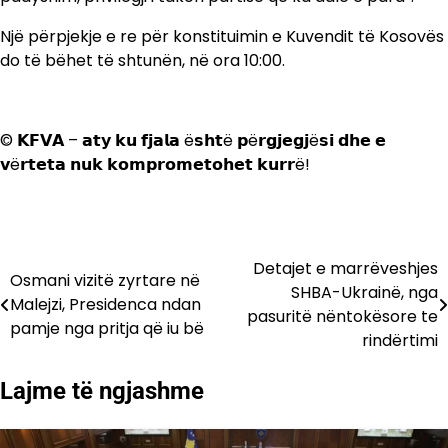
Një përpjekje e re për konstituimin e Kuvendit të Kosovës
do të bëhet të shtunën, në ora 10:00.
© 𝗞𝗙𝗩𝗔 – 𝗮𝘁𝘆 𝗸𝘂 𝗳𝗷𝗮𝗹𝗮 ë𝘀𝗵𝘁ë 𝗽ë𝗿𝗴𝗷𝗲𝗴𝗷ë𝘀𝗶 𝗱𝗵𝗲 𝗲
𝘃ë𝗿𝘁𝗲𝘁𝗮 𝗻𝘂𝗸 𝗸𝗼𝗺𝗽𝗿𝗼𝗺𝗲𝘁𝗼𝗵𝗲𝘁 𝗸𝘂𝗿𝗿ë!
Detajet e marrëveshjes
Lëvizje
Osmani vizitë zyrtare në
SHBA-Ukrainë, nga
Malejzi, Presidenca ndan
te
pasuritë nëntokësore te
pamje nga pritja që iu bë
rindërtimi
postimet
Lajme të ngjashme