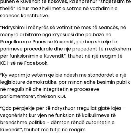
punën e Kuvendit të Kosovës, ka shprehur “shqetësim të
thellë” lidhur me zhvillimet e sotme në vazhdimin e
seancës konstitutive.
“Ndryshimi i mënyrës së votimit në mes të seancës, në
mënyrë arbitrare nga kryesuesi dhe pa bazë në
Rregulloren e Punës së Kuvendit, përbën shkelje të
parimeve procedurale dhe një precedent të rrezikshëm
për funksionimin e Kuvendit”, thuhet në një reagim të
KDI-së në Facebook.
“Ky veprim jo vetëm që bie ndesh me standardet e një
legjislature demokratike, por minon edhe besimin publik
në rregullsinë dhe integritetin e proceseve
parlamentare”, thekson KDI.
“Çdo përpjekje për të ndryshuar rregullat gjatë lojës –
veçanërisht kur vjen në funksion të kalkulimeve të
brendshme politike – dëmton rëndë autoritetin e
Kuvendit”, thuhet më tutje në reagim.