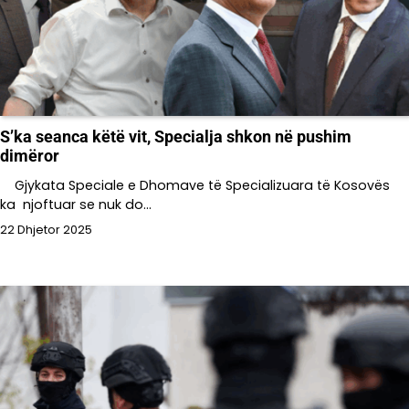
S’ka seanca këtë vit, Specialja shkon në pushim
dimëror
Gjykata Speciale e Dhomave të Specializuara të Kosovës
ka njoftuar se nuk do…
22 Dhjetor 2025