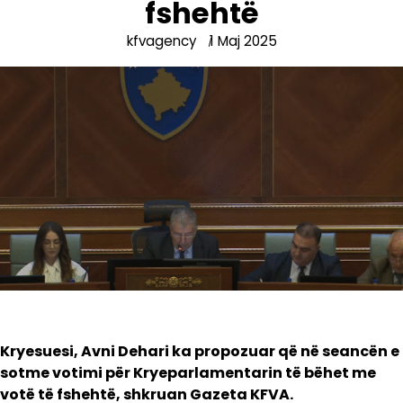
fshehtë
kfvagency
1 Maj 2025
Kryesuesi, Avni Dehari ka propozuar që në seancën e
sotme votimi për Kryeparlamentarin të bëhet me
votë të fshehtë, shkruan Gazeta KFVA.