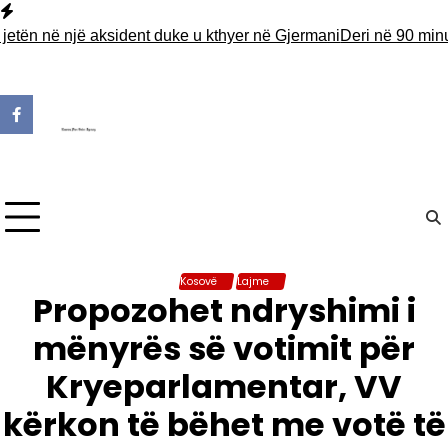
Skip
to
 në një aksident duke u kthyer në Gjermani
Deri në 90 minuta pri
content
Kosovë
Lajme
Propozohet ndryshimi i
mënyrës së votimit për
Kryeparlamentar, VV
kërkon të bëhet me votë të