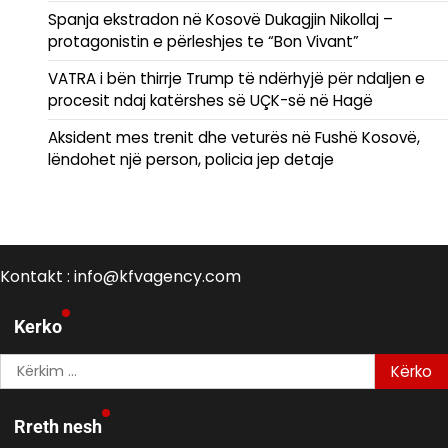
Spanja ekstradon në Kosovë Dukagjin Nikollaj –
protagonistin e përleshjes te “Bon Vivant”
VATRA i bën thirrje Trump të ndërhyjë për ndaljen e
procesit ndaj katërshes së UÇK-së në Hagë
Aksident mes trenit dhe veturës në Fushë Kosovë,
lëndohet një person, policia jep detaje
Kontakt : info@kfvagency.com
Kerko
Kërko
për:
Rreth nesh