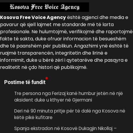
Kosova Free Voice Agency
është agjenci dhe media e
pavarur që sjell lajmet me standarde më të larta
profesionale. Ne hulumtojmë, verifikojmë dhe raportojmë
fakte të sakta, duke ofruar informacion të besueshëm
dhe të paanshëm për publikun. Angazhimi ynë është të
ruajmë transparencën, integritetin dhe lirinë e
informimit, duke u bërë zëri i qytetarëve dhe pasqyra e
realitetit në çdo histori që publikojmë.
Postime të fundit
Tre persona nga Ferizaj kanë humbur jetën në një
aksident duke u kthyer në Gjermani
Deri në 90 minuta pritje për të dalë nga Kosova në
këtë pikë kufitare
Spanja ekstradon në Kosovë Dukagjin Nikollaj –