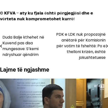
© 𝗞𝗙𝗩𝗔 – 𝗮𝘁𝘆 𝗸𝘂 𝗳𝗷𝗮𝗹𝗮 ë𝘀𝗵𝘁ë 𝗽ë𝗿𝗴𝗷𝗲𝗴𝗷ë𝘀𝗶 𝗱𝗵𝗲 𝗲
𝘃ë𝗿𝘁𝗲𝘁𝗮 𝗻𝘂𝗸 𝗸𝗼𝗺𝗽𝗿𝗼𝗺𝗲𝘁𝗼𝗵𝗲𝘁 𝗸𝘂𝗿𝗿ë!
PDK e LDK nuk propozojnë
Lëvizje
Duda Balje kthehet në
anëtarë për Komisionin
Kuvend pas disa
te
për votim të fshehtë: Po e
mungesave: S’kemi
thelloni krizën, është
postimet
ndryshuar qëndrim
jokushtetuese
Lajme të ngjashme