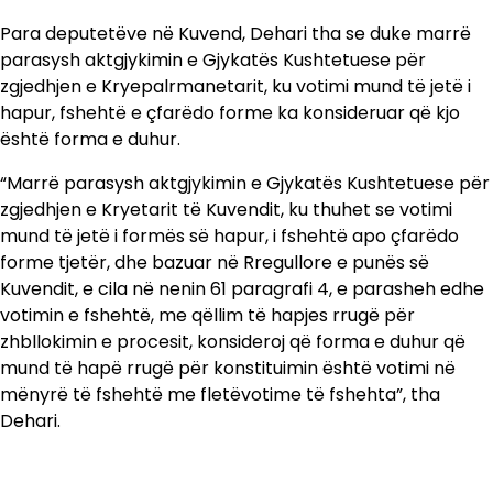
Para deputetëve në Kuvend, Dehari tha se duke marrë
parasysh aktgjykimin e Gjykatës Kushtetuese për
zgjedhjen e Kryepalrmanetarit, ku votimi mund të jetë i
hapur, fshehtë e çfarëdo forme ka konsideruar që kjo
është forma e duhur.
“Marrë parasysh aktgjykimin e Gjykatës Kushtetuese për
zgjedhjen e Kryetarit të Kuvendit, ku thuhet se votimi
mund të jetë i formës së hapur, i fshehtë apo çfarëdo
forme tjetër, dhe bazuar në Rregullore e punës së
Kuvendit, e cila në nenin 61 paragrafi 4, e parasheh edhe
votimin e fshehtë, me qëllim të hapjes rrugë për
zhbllokimin e procesit, konsideroj që forma e duhur që
mund të hapë rrugë për konstituimin është votimi në
mënyrë të fshehtë me fletëvotime të fshehta”, tha
Dehari.