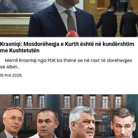
Krasniqi: Mosdorëheqja e Kurtit është në kundërshtim
me Kushtetutën
Memli Krasniqi nga PDK ka thënë se në rast të dorëheqjes
së Albin…
15 Prill 2025