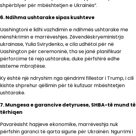
shpërblyer për mbështetjen e Ukrainës”.
6. Ndihma ushtarake sipas kushteve
Uashingtoni e lidhi vazhdimin e ndihmës ushtarake me
nënshkrimin e marrëveshjes. Zëvendëskryeministrja
ukrainase, Yulia Svirydenko, e cila udhëtoi për në
Uashington për ceremoninë, tha se janë planifikuar
përforcime të reja ushtarake, duke përfshirë edhe
sisteme mbrojtëse.
Ky është një ndryshim nga qëndrimi fillestar i Trump, i cili
kishte shprehur qëllimin për të kufizuar mbështetjen
ushtarake.
7. Mungesa e garancive detyruese, SHBA-të mund të
tërhiqen
Pavarësisht hapjeve ekonomike, marrëveshja nuk
përfshin garanci të qarta sigurie për Ukrainën. Ngurrimi i