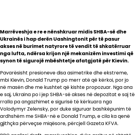
Marrëveshja e re e nënshkruar midis SHBA-së dhe
Ukrainës i hap derën Uashingtonit për të pasur
akses në burimet natyrore të vendit të shkatërruar
nga lufta, ndërsa krijon një mekanizëm investimi që
synon të sigurojë mbështetje afatgjatë për Kievin.
Pavarësisht presioneve disa asimetrike dhe ekstreme,
mbi Kievin, Donald Trump po merr atë që kërkoi, por jo
në masën dhe me kushtet që kishte propozuar. Nga ana
e saj, Ukraina po i jep SHBA-së akses në depozitat e saj të
rralla pa angazhimet e sigurisë të kërkuara nga
Volodymyr Zelensky, por duke siguruar bashkëpunim të
ardhshëm me SHBA-në e Donald Trump, e cila ka qenë
gjithçka përveçse miqësore, përcjell Gazeta KFVA.