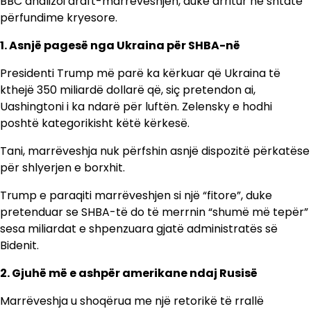
BBC analizoi draft-marrëveshjen, duke arritur në shtatë
përfundime kryesore.
1. Asnjë pagesë nga Ukraina për SHBA-në
Presidenti Trump më parë ka kërkuar që Ukraina të
kthejë 350 miliardë dollarë që, siç pretendon ai,
Uashingtoni i ka ndarë për luftën. Zelensky e hodhi
poshtë kategorikisht këtë kërkesë.
Tani, marrëveshja nuk përfshin asnjë dispozitë përkatëse
për shlyerjen e borxhit.
Trump e paraqiti marrëveshjen si një “fitore”, duke
pretenduar se SHBA-të do të merrnin “shumë më tepër”
sesa miliardat e shpenzuara gjatë administratës së
Bidenit.
2. Gjuhë më e ashpër amerikane ndaj Rusisë
Marrëveshja u shoqërua me një retorikë të rrallë