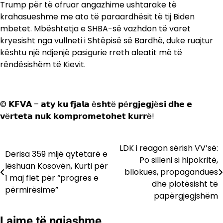
Trump për të ofruar angazhime ushtarake të
krahasueshme me ato të paraardhësit të tij Biden
mbetet. Mbështetja e SHBA-së vazhdon të varet
kryesisht nga vullneti i Shtëpisë së Bardhë, duke ruajtur
kështu një ndjenjë pasigurie rreth aleatit më të
rëndësishëm të Kievit.
© 𝗞𝗙𝗩𝗔 – 𝗮𝘁𝘆 𝗸𝘂 𝗳𝗷𝗮𝗹𝗮 ë𝘀𝗵𝘁ë 𝗽ë𝗿𝗴𝗷𝗲𝗴𝗷ë𝘀𝗶 𝗱𝗵𝗲 𝗲
𝘃ë𝗿𝘁𝗲𝘁𝗮 𝗻𝘂𝗸 𝗸𝗼𝗺𝗽𝗿𝗼𝗺𝗲𝘁𝗼𝗵𝗲𝘁 𝗸𝘂𝗿𝗿ë!
LDK i reagon sërish VV’së:
Lëvizje
Derisa 359 mijë qytetarë e
Po silleni si hipokritë,
lëshuan Kosovën, Kurti për
te
bllokues, propagandues
1 maj flet për “progres e
dhe plotësisht të
postimet
përmirësime”
papërgjegjshëm
Lajme të ngjashme