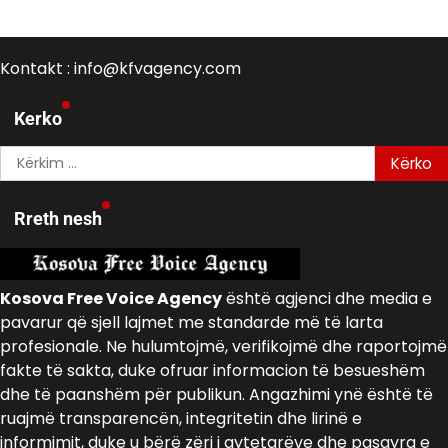
Kontakt : info@kfvagency.com
Kerko
Kërko
për:
Rreth nesh
Kosova Free Voice Agency
është agjenci dhe media e
pavarur që sjell lajmet me standarde më të larta
profesionale. Ne hulumtojmë, verifikojmë dhe raportojmë
fakte të sakta, duke ofruar informacion të besueshëm
dhe të paanshëm për publikun. Angazhimi ynë është të
ruajmë transparencën, integritetin dhe lirinë e
informimit, duke u bërë zëri i qytetarëve dhe pasqyra e