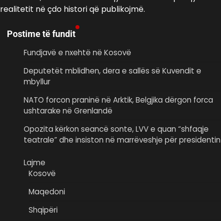
realitetit në çdo histori që publikojmë.
Postime të fundit
Fundjavë e nxehtë në Kosovë
Deputetët mblidhen, dera e sallës së Kuvendit e
mbyllur
NATO forcon praninë në Arktik, Belgjika dërgon forca
ushtarake në Grenlandë
Opozita kërkon seancë sonte, LVV e quan “shfaqje
teatrale” dhe insiston në marrëveshje për presidentin
Lajme
Kosovë
Maqedoni
Shqipëri