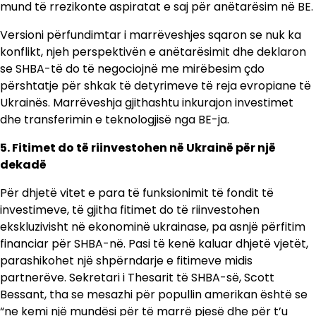
mund të rrezikonte aspiratat e saj për anëtarësim në BE.
Versioni përfundimtar i marrëveshjes sqaron se nuk ka
konflikt, njeh perspektivën e anëtarësimit dhe deklaron
se SHBA-të do të negociojnë me mirëbesim çdo
përshtatje për shkak të detyrimeve të reja evropiane të
Ukrainës. Marrëveshja gjithashtu inkurajon investimet
dhe transferimin e teknologjisë nga BE-ja.
5. Fitimet do të riinvestohen në Ukrainë për një
dekadë
Për dhjetë vitet e para të funksionimit të fondit të
investimeve, të gjitha fitimet do të riinvestohen
ekskluzivisht në ekonominë ukrainase, pa asnjë përfitim
financiar për SHBA-në. Pasi të kenë kaluar dhjetë vjetët,
parashikohet një shpërndarje e fitimeve midis
partnerëve. Sekretari i Thesarit të SHBA-së, Scott
Bessant, tha se mesazhi për popullin amerikan është se
“ne kemi një mundësi për të marrë pjesë dhe për t’u