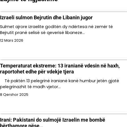
Izraeli sulmon Bejrutin dhe Libanin jugor
Sulmet ajrore izraelite goditën dy ndërtesa në zemër të
Bejrutit pranë selisë së qeverisë libaneze…
12 Mars 2026
Temperaturat ekstreme: 13 iranianë vdesin në haxh,
raportohet edhe për vdekje tjera
Të paktën 13 pelegrinë iranianë kanë humbur jetën gjatë
pelegrinazhit të madh vjetor…
8 Qershor 2025
Irani: Pakistani do sulmojë Izraelin me bombë
bërthamore nëse…