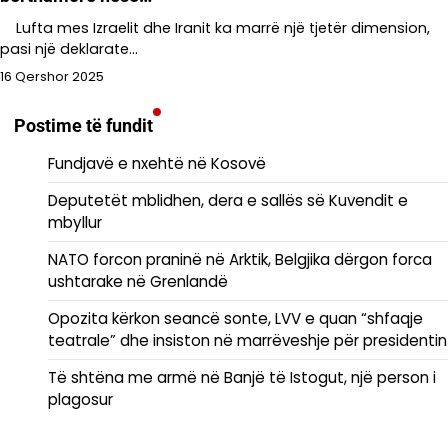
Lufta mes Izraelit dhe Iranit ka marrë një tjetër dimension,
pasi një deklarate…
16 Qershor 2025
Postime të fundit
Fundjavë e nxehtë në Kosovë
Deputetët mblidhen, dera e sallës së Kuvendit e
mbyllur
NATO forcon praninë në Arktik, Belgjika dërgon forca
ushtarake në Grenlandë
Opozita kërkon seancë sonte, LVV e quan “shfaqje
teatrale” dhe insiston në marrëveshje për presidentin
Të shtëna me armë në Banjë të Istogut, një person i
plagosur