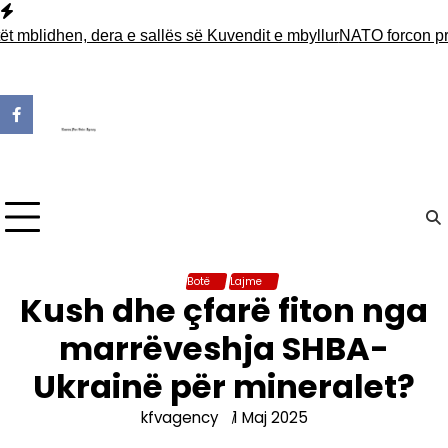
Skip
to
blidhen, dera e sallës së Kuvendit e mbyllur
NATO forcon pranin
content
Botë
Lajme
Kush dhe çfarë fiton nga
marrëveshja SHBA-
Ukrainë për mineralet?
kfvagency
1 Maj 2025