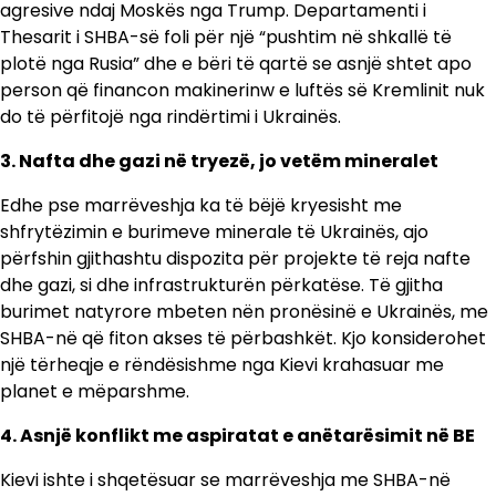
agresive ndaj Moskës nga Trump. Departamenti i
Thesarit i SHBA-së foli për një “pushtim në shkallë të
plotë nga Rusia” dhe e bëri të qartë se asnjë shtet apo
person që financon makinerinw e luftës së Kremlinit nuk
do të përfitojë nga rindërtimi i Ukrainës.
3. Nafta dhe gazi në tryezë, jo vetëm mineralet
Edhe pse marrëveshja ka të bëjë kryesisht me
shfrytëzimin e burimeve minerale të Ukrainës, ajo
përfshin gjithashtu dispozita për projekte të reja nafte
dhe gazi, si dhe infrastrukturën përkatëse. Të gjitha
burimet natyrore mbeten nën pronësinë e Ukrainës, me
SHBA-në që fiton akses të përbashkët. Kjo konsiderohet
një tërheqje e rëndësishme nga Kievi krahasuar me
planet e mëparshme.
4. Asnjë konflikt me aspiratat e anëtarësimit në BE
Kievi ishte i shqetësuar se marrëveshja me SHBA-në