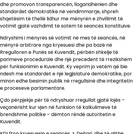
dhe promovon transparencën, llogaridhënien dhe
standardet demokratike në vendimmarrje, shpreh
shqetësim të thellë lidhur me mënyrën e zhvillimit të
votimit gjatë vazhdimit të sotëm të seancës konstituive.
Ndryshimi i mënyrës së votimit në mes të seancës, në
mënyrë arbitrare nga kryesuesi dhe pa bazë në
Rregulloren e Punës së Kuvendit, përbën shkelje të
parimeve procedurale dhe një precedent të rrezikshëm
për funksionimin e Kuvendit. Ky veprim jo vetëm që bie
ndesh me standardet e një legjislature demokratike, por
minon edhe besimin publik në rregullsinë dhe integritetin
e proceseve parlamentare.
Çdo përpjekje për të ndryshuar rregullat gjatë lojës –
veçanërisht kur vjen në funksion të kalkulimeve të
brendshme politike – dëmton rëndë autoritetin e
Kuvendit.
KDI fton kryesuesin e seancës, z. Dehari, dhe të gjithë