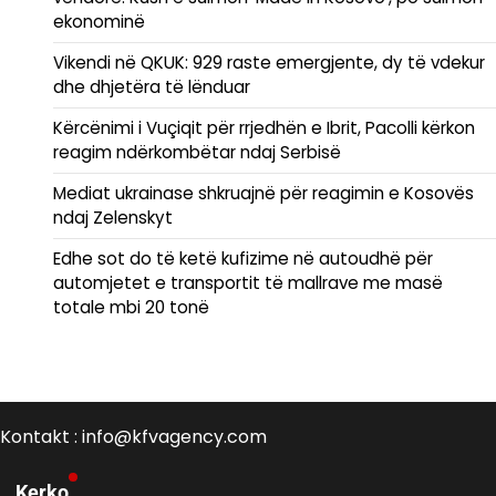
ekonominë
Vikendi në QKUK: 929 raste emergjente, dy të vdekur
dhe dhjetëra të lënduar
Kërcënimi i Vuçiqit për rrjedhën e Ibrit, Pacolli kërkon
reagim ndërkombëtar ndaj Serbisë
Mediat ukrainase shkruajnë për reagimin e Kosovës
ndaj Zelenskyt
Edhe sot do të ketë kufizime në autoudhë për
automjetet e transportit të mallrave me masë
totale mbi 20 tonë
Kontakt : info@kfvagency.com
Kerko