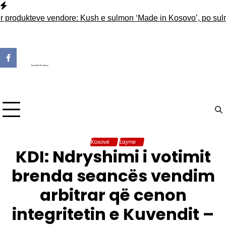
Skip
to
dukteve vendore: Kush e sulmon ‘Made in Kosovo’, po sulmon 
content
Kosovë
Lajme
KDI: Ndryshimi i votimit
brenda seancës vendim
arbitrar që cenon
integritetin e Kuvendit –