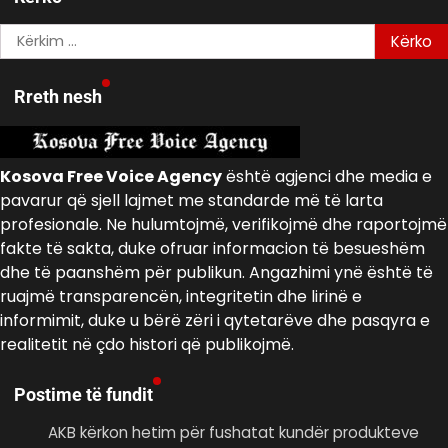
Kërko
për:
Rreth nesh
Kosova Free Voice Agency
është agjenci dhe media e
pavarur që sjell lajmet me standarde më të larta
profesionale. Ne hulumtojmë, verifikojmë dhe raportojmë
fakte të sakta, duke ofruar informacion të besueshëm
dhe të paanshëm për publikun. Angazhimi ynë është të
ruajmë transparencën, integritetin dhe lirinë e
informimit, duke u bërë zëri i qytetarëve dhe pasqyra e
realitetit në çdo histori që publikojmë.
Postime të fundit
AKB kërkon hetim për fushatat kundër produkteve