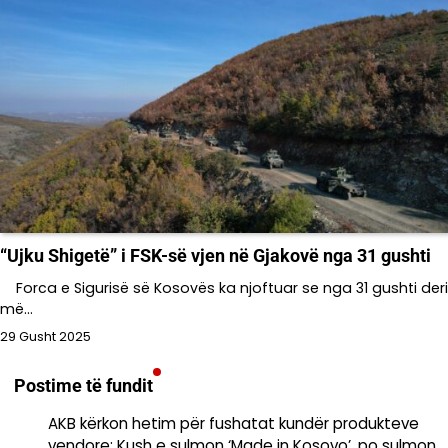
“Ujku Shigetë” i FSK-së vjen në Gjakovë nga 31 gushti
Forca e Sigurisë së Kosovës ka njoftuar se nga 31 gushti deri
më…
29 Gusht 2025
Postime të fundit
AKB kërkon hetim për fushatat kundër produkteve
vendore: Kush e sulmon ‘Made in Kosovo’, po sulmon