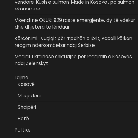
vendore: Kush e sulmon ‘Made in Kosovo’, po sulmon
ekonominë
Vikendi në QKUK: 929 raste emergjente, dy të vdekur
dhe dhjetëra të lënduar
Kërcënimi i Vuçiqit për rrjedhën e Ibrit, Pacolli kërkon
reagim ndërkombëtar ndaj Serbisë
Mediat ukrainase shkruajnë për reagimin e Kosovës
ndaj Zelenskyt
Lajme
Kosovë
Maqedoni
Shqipëri
Botë
Politikë