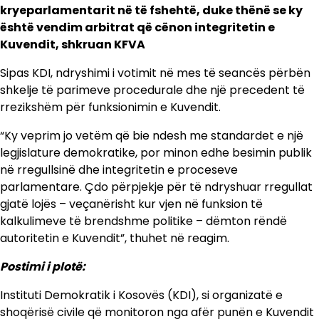
kryeparlamentarit në të fshehtë, duke thënë se ky
është vendim arbitrat që cënon integritetin e
Kuvendit, shkruan KFVA
Sipas KDI, ndryshimi i votimit në mes të seancës përbën
shkelje të parimeve procedurale dhe një precedent të
rrezikshëm për funksionimin e Kuvendit.
“Ky veprim jo vetëm që bie ndesh me standardet e një
legjislature demokratike, por minon edhe besimin publik
në rregullsinë dhe integritetin e proceseve
parlamentare. Çdo përpjekje për të ndryshuar rregullat
gjatë lojës – veçanërisht kur vjen në funksion të
kalkulimeve të brendshme politike – dëmton rëndë
autoritetin e Kuvendit”, thuhet në reagim.
Postimi i plotë:
Instituti Demokratik i Kosovës (KDI), si organizatë e
shoqërisë civile që monitoron nga afër punën e Kuvendit