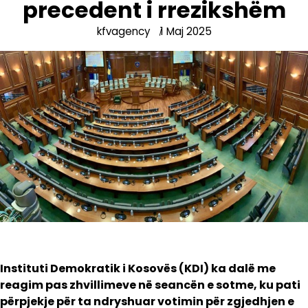
precedent i rrezikshëm
kfvagency
1 Maj 2025
Instituti Demokratik i Kosovës (KDI) ka dalë me
reagim pas zhvillimeve në seancën e sotme, ku pati
përpjekje për ta ndryshuar votimin për zgjedhjen e