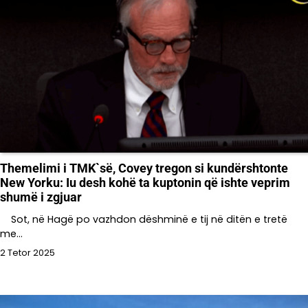
Themelimi i TMK`së, Covey tregon si kundërshtonte
New Yorku: Iu desh kohë ta kuptonin që ishte veprim
shumë i zgjuar
Sot, në Hagë po vazhdon dëshminë e tij në ditën e tretë
me…
2 Tetor 2025