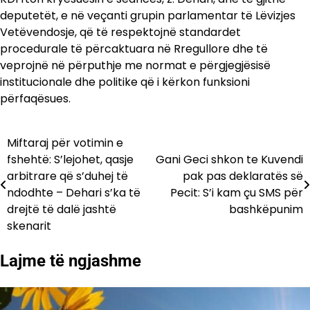
deputetët, e në veçanti grupin parlamentar të Lëvizjes
Vetëvendosje, që të respektojnë standardet
procedurale të përcaktuara në Rregullore dhe të
veprojnë në përputhje me normat e përgjegjësisë
institucionale dhe politike që i kërkon funksioni
përfaqësues.
Miftaraj për votimin e
Lëvizje
fshehtë: S’lejohet, qasje
Gani Geci shkon te Kuvendi
te
arbitrare që s’duhej të
pak pas deklaratës së
ndodhte – Dehari s’ka të
Pecit: S’i kam çu SMS për
postimet
drejtë të dalë jashtë
bashkëpunim
skenarit
Lajme të ngjashme