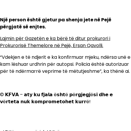
Një person është gjetur pa shenja jete në Pejë
përgjatë së enjtes.
Lajmin për Gazetën e ka bërë të ditur prokurori i
Prokurorisë Themelore në Pejë, Ersan Qavolli.
“Vdekjen e të ndjerit e ka konfirmuar mjeku, ndërsa unë e
kam lëshuar urdhrin për autopsi. Policia është autorizuar
për të ndërmarrë veprime të mëtutjeshme”, ka thënë ai.
© 𝗞𝗙𝗩𝗔 – 𝗮𝘁𝘆 𝗸𝘂 𝗳𝗷𝗮𝗹𝗮 ë𝘀𝗵𝘁ë 𝗽ë𝗿𝗴𝗷𝗲𝗴𝗷ë𝘀𝗶 𝗱𝗵𝗲 𝗲
𝘃ë𝗿𝘁𝗲𝘁𝗮 𝗻𝘂𝗸 𝗸𝗼𝗺𝗽𝗿𝗼𝗺𝗲𝘁𝗼𝗵𝗲𝘁 𝗸𝘂𝗿𝗿ë!