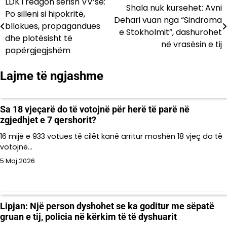
LDK i reagon sërish VV’së:
Lëvizje
Shala nuk kursehet: Avni
Po silleni si hipokritë,
Dehari vuan nga “Sindroma
te
bllokues, propagandues
e Stokholmit”, dashurohet
dhe plotësisht të
postimet
në vrasësin e tij
papërgjegjshëm
Lajme të ngjashme
Sa 18 vjeçarë do të votojnë për herë të parë në
zgjedhjet e 7 qershorit?
16 mijë e 933 votues të cilët kanë arritur moshën 18 vjeç do të
votojnë…
5 Maj 2026
Lipjan: Një person dyshohet se ka goditur me sëpatë
gruan e tij, policia në kërkim të të dyshuarit