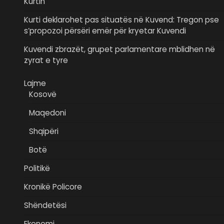
Kurtin
Kurti deklarohet pas situatës në Kuvend: Tregon pse
s’propozoi përsëri emër për kryetar Kuvendi
Kuvendi zbrazët, grupet parlamentare mblidhen në
zyrat e tyre
Lajme
Kosovë
Maqedoni
Shqipëri
Botë
Politikë
Kronikë Policore
Shëndetësi
Ekonomi