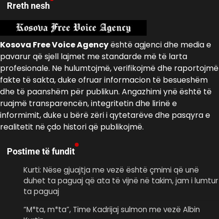
Rreth nesh
Kosova Free Voice Agency
është agjenci dhe media e
pavarur që sjell lajmet me standarde më të larta
profesionale. Ne hulumtojmë, verifikojmë dhe raportojmë
fakte të sakta, duke ofruar informacion të besueshëm
dhe të paanshëm për publikun. Angazhimi ynë është të
ruajmë transparencën, integritetin dhe lirinë e
informimit, duke u bërë zëri i qytetarëve dhe pasqyra e
realitetit në çdo histori që publikojmë.
Postime të fundit
Kurti: Nëse gjuajtja me vezë është çmimi që unë
duhet ta paguaj që ata të vijnë në takim, jam i lumtur
ta paguaj
“M*ta, m*ta”, Time Kadrijaj sulmon me vezë Albin