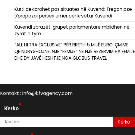
Kurti deklarohet pas situatës në Kuvend: Tregon pse
s’propozoi përsëri emër për kryetar Kuvendi
Kuvendi zbrazët, grupet parlamentare mblidhen në
zyrat e tyre
“ALL ULTRA EXCLUSIVE” PËR RRETH 5 MIJË EURO: ÇMIME
QË NDRYSHOJNË, NJË “FËMIJË” NË NJË REZERVIM PA FËMIJË
DHE DY JAVË HESHTJE NGA GLOBUS TRAVEL
Kontakt : info@kfvagency.com
Kerko
Kërko
për: