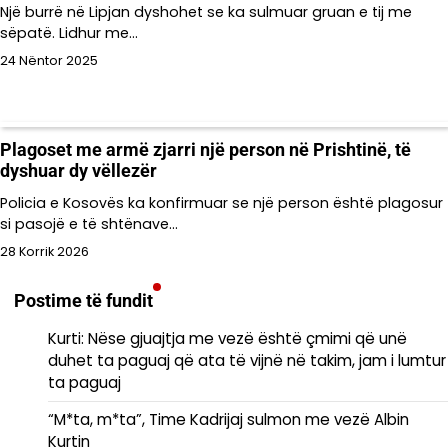
Një burrë në Lipjan dyshohet se ka sulmuar gruan e tij me
sëpatë. Lidhur me…
24 Nëntor 2025
Plagoset me armë zjarri një person në Prishtinë, të
dyshuar dy vëllezër
Policia e Kosovës ka konfirmuar se një person është plagosur
si pasojë e të shtënave…
28 Korrik 2026
Postime të fundit
Kurti: Nëse gjuajtja me vezë është çmimi që unë
duhet ta paguaj që ata të vijnë në takim, jam i lumtur
ta paguaj
“M*ta, m*ta”, Time Kadrijaj sulmon me vezë Albin
Kurtin