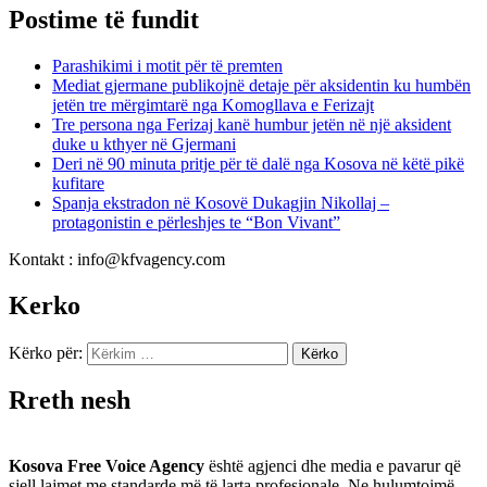
Postime të fundit
Parashikimi i motit për të premten
Mediat gjermane publikojnë detaje për aksidentin ku humbën
jetën tre mërgimtarë nga Komogllava e Ferizajt
Tre persona nga Ferizaj kanë humbur jetën në një aksident
duke u kthyer në Gjermani
Deri në 90 minuta pritje për të dalë nga Kosova në këtë pikë
kufitare
Spanja ekstradon në Kosovë Dukagjin Nikollaj –
protagonistin e përleshjes te “Bon Vivant”
Kontakt : info@kfvagency.com
Kerko
Kërko për:
Rreth nesh
Kosova Free Voice Agency
është agjenci dhe media e pavarur që
sjell lajmet me standarde më të larta profesionale. Ne hulumtojmë,