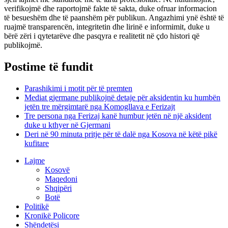
verifikojmë dhe raportojmë fakte të sakta, duke ofruar informacion
të besueshëm dhe të paanshëm për publikun. Angazhimi ynë është të
ruajmë transparencën, integritetin dhe lirinë e informimit, duke u
bërë zëri i qytetarëve dhe pasqyra e realitetit në çdo histori që
publikojmë.
Postime të fundit
Parashikimi i motit për të premten
Mediat gjermane publikojnë detaje për aksidentin ku humbën
jetën tre mërgimtarë nga Komogllava e Ferizajt
Tre persona nga Ferizaj kanë humbur jetën në një aksident
duke u kthyer në Gjermani
Deri në 90 minuta pritje për të dalë nga Kosova në këtë pikë
kufitare
Lajme
Kosovë
Maqedoni
Shqipëri
Botë
Politikë
Kronikë Policore
Shëndetësi