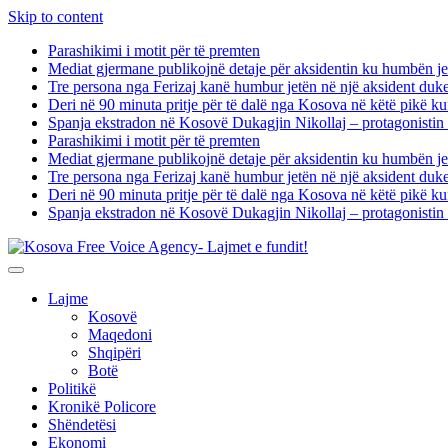
Skip to content
Parashikimi i motit për të premten
Mediat gjermane publikojnë detaje për aksidentin ku humbën je
Tre persona nga Ferizaj kanë humbur jetën në një aksident duk
Deri në 90 minuta pritje për të dalë nga Kosova në këtë pikë kuf
Spanja ekstradon në Kosovë Dukagjin Nikollaj – protagonistin 
Parashikimi i motit për të premten
Mediat gjermane publikojnë detaje për aksidentin ku humbën je
Tre persona nga Ferizaj kanë humbur jetën në një aksident duk
Deri në 90 minuta pritje për të dalë nga Kosova në këtë pikë kuf
Spanja ekstradon në Kosovë Dukagjin Nikollaj – protagonistin 
Lajme
Kosovë
Maqedoni
Shqipëri
Botë
Politikë
Kronikë Policore
Shëndetësi
Ekonomi