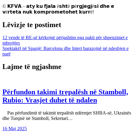
© 𝗞𝗙𝗩𝗔 – 𝗮𝘁𝘆 𝗸𝘂 𝗳𝗷𝗮𝗹𝗮 ë𝘀𝗵𝘁ë 𝗽ë𝗿𝗴𝗷𝗲𝗴𝗷ë𝘀𝗶 𝗱𝗵𝗲 𝗲
𝘃ë𝗿𝘁𝗲𝘁𝗮 𝗻𝘂𝗸 𝗸𝗼𝗺𝗽𝗿𝗼𝗺𝗲𝘁𝗼𝗵𝗲𝘁 𝗸𝘂𝗿𝗿ë!
Lëvizje te postimet
12 vende të BE-së kërkojnë përjashtim nga pakti për shpenzimet e
mbrojtjes
Spektakël në Spanjë: Barcelona dhe Interi barazojnë në ndeshjen e
parë
Lajme të ngjashme
Përfundon takimi trepalësh në Stamboll,
Rubio: Vrasjet duhet të ndalen
Pas përfundimit të takimit trepalësh ndërmjet SHBA-së, Ukrainës
dhe Turqisë në Stamboll, Sekretari…
16 Maj 2025