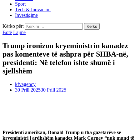
Sport
Tech & Inovacion
Investigime
Kërko për:
Botë
Lajme
Trump ironizon kryeministrin kanadez
pas komenteve të ashpra për SHBA-në,
presidenti: Në telefon ishte shumë i
sjellshëm
kfvagency
30 Prill 2025
30 Prill 2025
Presidenti amerikan, Donald Trump u tha gazetarëve se
kryeministri i ardhshëm kanadez Mark Carney “nuk mund të