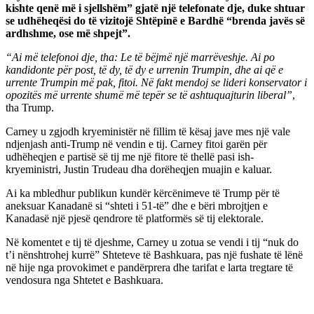
kishte qenë më i sjellshëm” gjatë një telefonate dje, duke shtuar
se udhëheqësi do të vizitojë Shtëpinë e Bardhë “brenda javës së
ardhshme, ose më shpejt”.
“Ai më telefonoi dje, tha: Le të bëjmë një marrëveshje. Ai po
kandidonte për post, të dy, të dy e urrenin Trumpin, dhe ai që e
urrente Trumpin më pak, fitoi. Në fakt mendoj se lideri konservator i
opozitës më urrente shumë më tepër se të ashtuquajturin liberal”
,
tha Trump.
Carney u zgjodh kryeministër në fillim të kësaj jave mes një vale
ndjenjash anti-Trump në vendin e tij. Carney fitoi garën për
udhëheqjen e partisë së tij me një fitore të thellë pasi ish-
kryeministri, Justin Trudeau dha dorëheqjen muajin e kaluar.
Ai ka mbledhur publikun kundër kërcënimeve të Trump për të
aneksuar Kanadanë si “shteti i 51-të” dhe e bëri mbrojtjen e
Kanadasë një pjesë qendrore të platformës së tij elektorale.
Në komentet e tij të djeshme, Carney u zotua se vendi i tij “nuk do
t’i nënshtrohej kurrë” Shteteve të Bashkuara, pas një fushate të lënë
në hije nga provokimet e pandërprera dhe tarifat e larta tregtare të
vendosura nga Shtetet e Bashkuara.