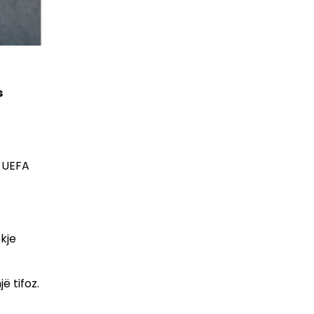
s
e UEFA
ekje
ë tifoz.