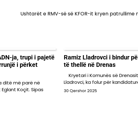
Ushtarët e RMV-së së KFOR-it kryen patrullime 
DN-ja, trupi i pajetë
Ramiz Lladrovci i bindur për
rrunjë i përket
të thellë në Drenas
Kryetari i Komunës së Drenasit
Lladrovci, ka folur për kandidatur
isa ditë më parë në
 Eglant Koçit. Sipas
30 Qershor 2025