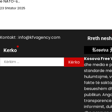
e NATO-s…
23 Shtator 2025
Kontakt : info@kfvagency.com
Rreth nesh
Kerko
Kosova Free 
Kërko
dhe media e p
për:
standarde më 
hulumtojmë, v
fakte të sakta
besueshëm dh
publikun. Ang
transparencën,
informimit, du