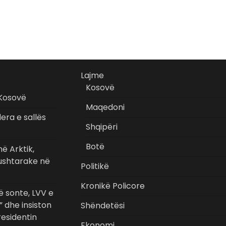
Lajme
Kosovë
 Kosovë
Maqedoni
era e sallës
Shqipëri
Botë
ë Arktik,
 ushtarake në
Politikë
Kronikë Policore
 sonte, LVV e
” dhe insiston
Shëndetësi
esidentin
Ekonomi