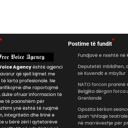
Postime të fundit
Fundjavë e nxehtë në
Deputetët mblidhen, d
Voice Agency
është agjenci
së Kuvendit e mbyllur
avarur që sjell lajmet me
të larta profesionale. Ne
NATO forcon praninë n
erifikojmë dhe raportojmë
Belgjika dërgon forca
, duke ofruar informacion të
Grenlandë
e të paanshëm për
azhimi ynë është të ruajmë
Opozita kërkon seancë
 integritetin dhe lirinë e
quan “shfaqje teatrale
ke u bërë zëri i qytetarëve
në marrëveshje për pr