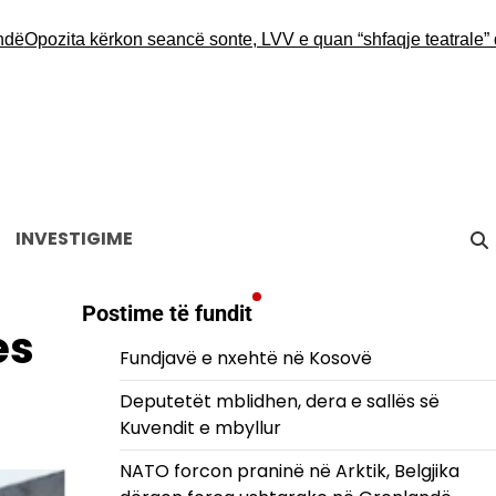
pozita kërkon seancë sonte, LVV e quan “shfaqje teatrale” dhe 
INVESTIGIME
Postime të fundit
es
Fundjavë e nxehtë në Kosovë
Deputetët mblidhen, dera e sallës së
Kuvendit e mbyllur
NATO forcon praninë në Arktik, Belgjika