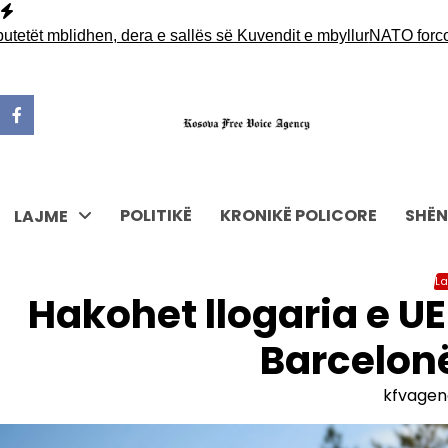
Skip
to
ët mblidhen, dera e sallës së Kuvendit e mbyllur
NATO forcon pr
content
POLITIKË
KRONIKË POLICORE
SHËN
LAJME
L
Hakohet llogaria e U
Barcelonë
kfvagen