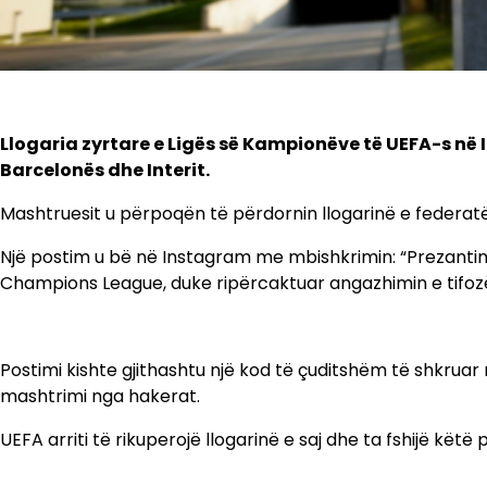
Llogaria zyrtare e Ligës së Kampionëve të UEFA-s n
Barcelonës dhe Interit.
Mashtruesit u përpoqën të përdornin llogarinë e federat
Një postim u bë në Instagram me mbishkrimin: “Prezantim
Champions League, duke ripërcaktuar angazhimin e tifoz
Postimi kishte gjithashtu një kod të çuditshëm të shkruar 
mashtrimi nga hakerat.
UEFA arriti të rikuperojë llogarinë e saj dhe ta fshijë kë