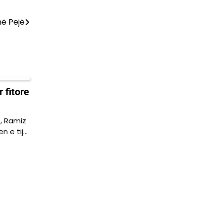
në Pejë
 fitore
, Ramiz
ën e tij…