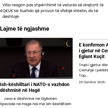
Vitia reagon pas shpërthimit të veturës së drejtorit të
Lëvizje
QKUK’së: Kushdo që provon të sfidojë shtetin, do të
te
dështojë
postimet
Lajme të ngjashme
E konfirmon A
i gjetur në Ce
Eglant Koçit
Trupi i gjetur d
Cërrunjë i përket
Top…
23 Qershor 2026
Ish-këshilltari i NATO-s vazhdon
dëshminë në Hagë
Java e dëshmive në Gjykatën
Speciale në Hagë nisi me ish-këshilltarin