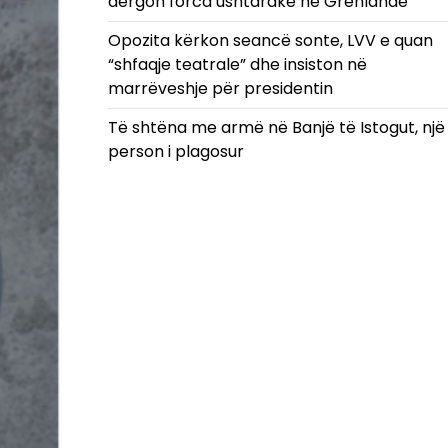
dërgon forca ushtarake në Grenlandë
Opozita kërkon seancë sonte, LVV e quan
“shfaqje teatrale” dhe insiston në
marrëveshje për presidentin
Të shtëna me armë në Banjë të Istogut, një
person i plagosur