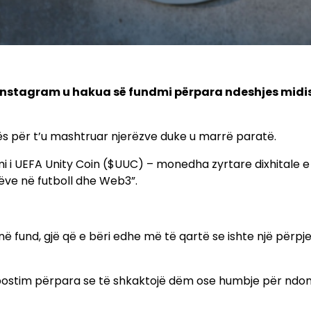
ë Instagram u hakua së fundmi përpara ndeshjes midi
ës për t’u mashtruar njerëzve duke u marrë paratë.
i i UEFA Unity Coin ($UUC) – monedha zyrtare dixhitale 
ëve në futboll dhe Web3”.
në fund, gjë që e bëri edhe më të qartë se ishte një përpj
të postim përpara se të shkaktojë dëm ose humbje për ndonj