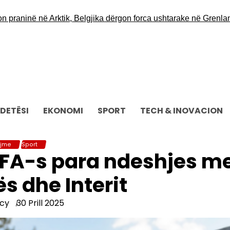
aninë në Arktik, Belgjika dërgon forca ushtarake në Grenlandë
O
DETËSI
EKONOMI
SPORT
TECH & INOVACION
ajme
Sport
EFA-s para ndeshjes m
s dhe Interit
cy
30 Prill 2025