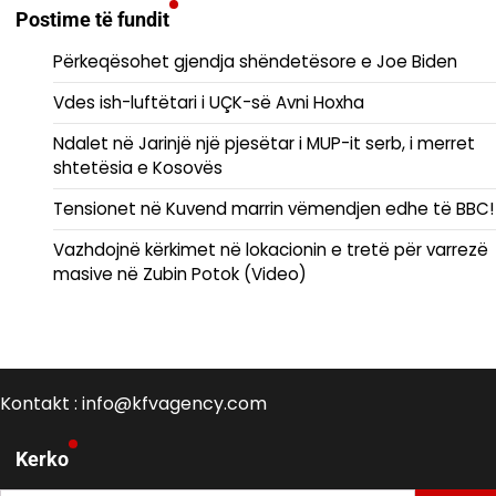
Postime të fundit
Përkeqësohet gjendja shëndetësore e Joe Biden
Vdes ish-luftëtari i UÇK-së Avni Hoxha
Ndalet në Jarinjë një pjesëtar i MUP-it serb, i merret
shtetësia e Kosovës
Tensionet në Kuvend marrin vëmendjen edhe të BBC!
Vazhdojnë kërkimet në lokacionin e tretë për varrezë
masive në Zubin Potok (Video)
Kontakt : info@kfvagency.com
Kerko