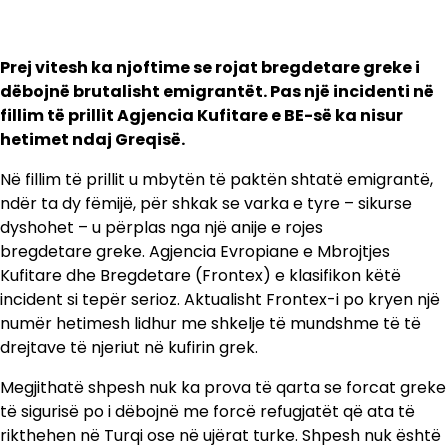
Prej vitesh ka njoftime se rojat bregdetare greke i
dëbojnë brutalisht emigrantët. Pas një incidenti në
fillim të prillit Agjencia Kufitare e BE-së ka nisur
hetimet ndaj Greqisë.
Në fillim të prillit u mbytën të paktën shtatë emigrantë,
ndër ta dy fëmijë, për shkak se varka e tyre – sikurse
dyshohet – u përplas nga një anije e rojes
bregdetare greke. Agjencia Evropiane e Mbrojtjes
Kufitare dhe Bregdetare (Frontex) e klasifikon këtë
incident si tepër serioz. Aktualisht Frontex-i po kryen një
numër hetimesh lidhur me shkelje të mundshme të të
drejtave të njeriut në kufirin grek.
Megjithatë shpesh nuk ka prova të qarta se forcat greke
të sigurisë po i dëbojnë me forcë refugjatët që ata të
rikthehen në Turqi ose në ujërat turke. Shpesh nuk është