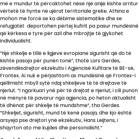
më e mundur të përcaktohet nëse një anije kishte arritur
vërtetë të hynte në ujërat territoriale greke. Athina e
mohon me forcë se ka dëbime sistematike dhe se
refugjatët deportohen përtej kufirit pa pasur mundësinë
që kërkesa e tyre për azil dhe mbrojtje të gjykohet
individualisht.
“Një shkelje e tillë e ligjeve evropiane sigurisht që do të
kishte pasoja për punën tonë”, thotë Lars Gerdes,
zëvendësdrejtor ekzekutiv i Agjencisë Kufitare të BE-së,
Frontex. Ai nuk e përjashtom as mundësinë që Frontex-i
qëllimisht mbyll sytë ndaj shkeljeve të të drejtave të
njeriut. “I ngarkuari ynë për të drejtat e njeriut, i cili punon
në mënyrë të pavarur nga agjencia, po heton aktualisht
të dhënat për shkelje të mundshme”, tha Gerdes.
“Shkeljet, sigurisht, mund të kenë pasoja, dhe kjo është
arsyeja pse drejtori ynë ekzekutiv, Hans Leijtens, i
shqyrton ato me kujdes dhe personalisht.”