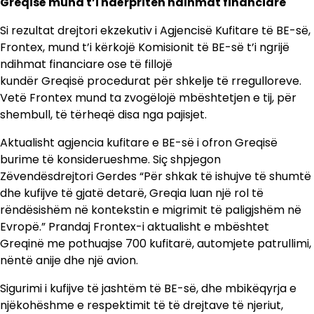
Greqisë mund t’i ndërpriten ndihmat financiare
Si rezultat drejtori ekzekutiv i Agjencisë Kufitare të BE-së,
Frontex, mund t’i kërkojë Komisionit të BE-së t’i ngrijë
ndihmat financiare ose të fillojë
kundër Greqisë procedurat për shkelje të rregulloreve.
Vetë Frontex mund ta zvogëlojë mbështetjen e tij, për
shembull, të tërheqë disa nga pajisjet.
Aktualisht agjencia kufitare e BE-së i ofron Greqisë
burime të konsiderueshme. Siç shpjegon
Zëvendësdrejtori Gerdes “Për shkak të ishujve të shumtë
dhe kufijve të gjatë detarë, Greqia luan një rol të
rëndësishëm në kontekstin e migrimit të paligjshëm në
Evropë.” Prandaj Frontex-i aktualisht e mbështet
Greqinë me pothuajse 700 kufitarë, automjete patrullimi,
nëntë anije dhe një avion.
Sigurimi i kufijve të jashtëm të BE-së, dhe mbikëqyrja e
njëkohëshme e respektimit të të drejtave të njeriut,