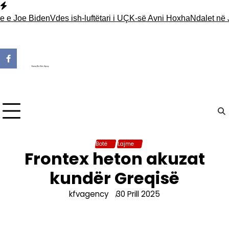
Skip
to
 Joe Biden
Vdes ish-luftëtari i UÇK-së Avni Hoxha
Ndalet në Jari
content
Botë
Lajme
Frontex heton akuzat
kundër Greqisë
kfvagency
30 Prill 2025