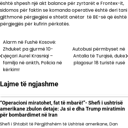
është shpesh një akt balance për zyrtarët e Frontex-it,
sidomos për faktin se komanda operative është deri tani
gjithmonë përgjegjësi e shtetit anëtar të BE-së që është
përgjegjës për kufirin përkatës.
Alarm në Fushë Kosovë:
Lëvizje
Zhduket pa gjurmë 10-
Autobusi përmbyset në
te
vjeçari Aurel Krasniqi –
Antalia të Turqisë, duke
familja në ankth, Policia në
plagosur 18 turistë rusë
postimet
kërkim!
Lajme të ngjashme
“Operacioni miratohet, fat të mbarë!”- Shefi i ushtrisë
amerikane zbulon detaje: Ja si e dha Trump miratimin
për bombardimet në Iran
Shefi i Shtabit të Përgjithshëm të Ushtrisë amerikane, Dan