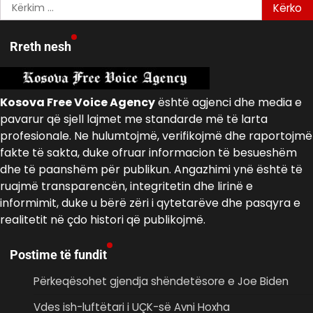
Kërko
për:
Rreth nesh
Kosova Free Voice Agency
është agjenci dhe media e
pavarur që sjell lajmet me standarde më të larta
profesionale. Ne hulumtojmë, verifikojmë dhe raportojmë
fakte të sakta, duke ofruar informacion të besueshëm
dhe të paanshëm për publikun. Angazhimi ynë është të
ruajmë transparencën, integritetin dhe lirinë e
informimit, duke u bërë zëri i qytetarëve dhe pasqyra e
realitetit në çdo histori që publikojmë.
Postime të fundit
Përkeqësohet gjendja shëndetësore e Joe Biden
Vdes ish-luftëtari i UÇK-së Avni Hoxha