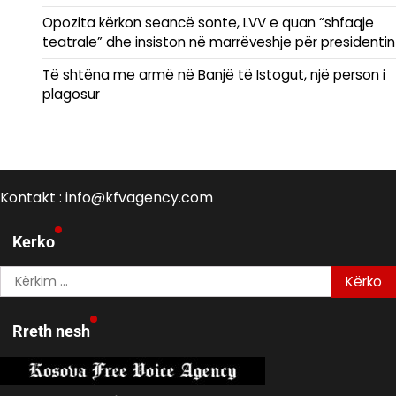
Opozita kërkon seancë sonte, LVV e quan “shfaqje
teatrale” dhe insiston në marrëveshje për presidentin
Të shtëna me armë në Banjë të Istogut, një person i
plagosur
Kontakt : info@kfvagency.com
Kerko
Kërko
për:
Rreth nesh