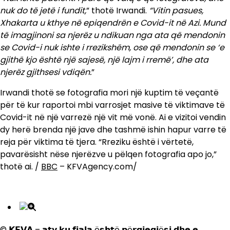
nuk do të jetë i fundit,
” thotë Irwandi.
“Vitin pasues,
Xhakarta u kthye në epiqendrën e Covid-it në Azi. Mund
të imagjinoni sa njerëz u ndikuan nga ata që mendonin
se Covid-i nuk ishte i rrezikshëm, ose që mendonin se ‘e
gjithë kjo është një sajesë, një lajm i rremë’, dhe ata
njerëz gjithsesi vdiqën.
”
Irwandi thotë se fotografia mori një kuptim të veçantë
për të kur raportoi mbi varrosjet masive të viktimave të
Covid-it në një varrezë një vit më vonë. Ai e vizitoi vendin
dy herë brenda një jave dhe tashmë ishin hapur varre të
reja për viktima të tjera. “Rreziku është i vërtetë,
pavarësisht nëse njerëzve u pëlqen fotografia apo jo,”
thotë ai. /
BBC
– KFVAgency.com/
© 𝗞𝗙𝗩𝗔 – 𝗮𝘁𝘆 𝗸𝘂 𝗳𝗷𝗮𝗹𝗮 ë𝘀𝗵𝘁ë 𝗽ë𝗿𝗴𝗷𝗲𝗴𝗷ë𝘀𝗶 𝗱𝗵𝗲 𝗲