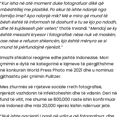
“
Kur isha në atë moment duke fotografuar dikë që
mbështillej me plastikë. Po sikur të ishte ndonjë nga
familja ime? Apo ndonjë mik? Më e mira që mund të
bësh është të informosh të dashurit e tu se kjo po ndodh,
dhe të kujdesesh për veten
,” thotë Irwandi. “
Mendoj se ky
është mesazhi kryesor i fotografisë: nëse nuk vë maskën,
ose nëse e refuzon shkencën, kjo është mënyra se si
mund të përfundojnë njerëzit.”
Imazhi shkaktoi reagime edhe jashtë Indonezisë. Mori
çmimin e dytë në kategorinë e lajmeve të përgjithshme
në konkursin World Press Photo më 2021 dhe u nominua
gjithashtu për çmimin Pulitzer.
Mes zhurmës së rrjeteve sociale rreth fotografisë,
njerëzit vazhdonin të infektoheshin dhe të vdisnin. Deri në
fund të vitit, më shumë se 800,000 raste ishin konfirmuar
në Indonezi dhe mbi 20,000 njerëz kishin ndërruar jetë.
“
Nuk ishte pacienti i parë që vdiq e që fotografova, dhe