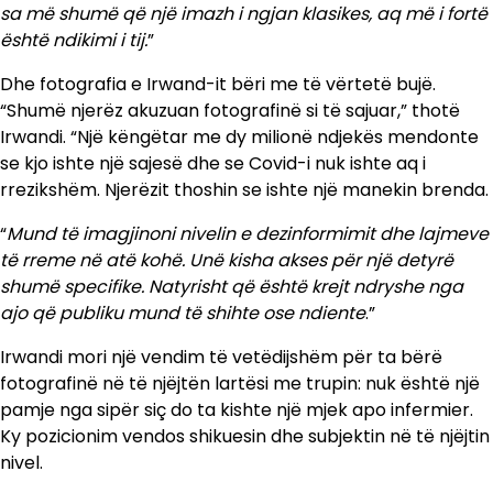
sa më shumë që një imazh i ngjan klasikes, aq më i fortë
është ndikimi i tij.
”
Dhe fotografia e Irwand-it bëri me të vërtetë bujë.
“Shumë njerëz akuzuan fotografinë si të sajuar,” thotë
Irwandi. “Një këngëtar me dy milionë ndjekës mendonte
se kjo ishte një sajesë dhe se Covid-i nuk ishte aq i
rrezikshëm. Njerëzit thoshin se ishte një manekin brenda.
“
Mund të imagjinoni nivelin e dezinformimit dhe lajmeve
të rreme në atë kohë. Unë kisha akses për një detyrë
shumë specifike. Natyrisht që është krejt ndryshe nga
ajo që publiku mund të shihte ose ndiente
.”
Irwandi mori një vendim të vetëdijshëm për ta bërë
fotografinë në të njëjtën lartësi me trupin: nuk është një
pamje nga sipër siç do ta kishte një mjek apo infermier.
Ky pozicionim vendos shikuesin dhe subjektin në të njëjtin
nivel.