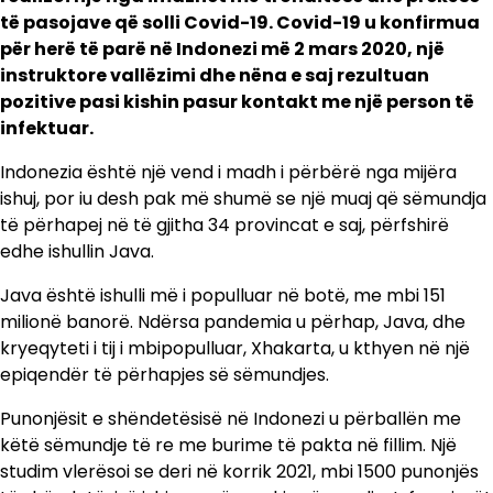
të pasojave që solli Covid-19. Covid-19 u konfirmua
për herë të parë në Indonezi më 2 mars 2020, një
instruktore vallëzimi dhe nëna e saj rezultuan
pozitive pasi kishin pasur kontakt me një person të
infektuar.
Indonezia është një vend i madh i përbërë nga mijëra
ishuj, por iu desh pak më shumë se një muaj që sëmundja
të përhapej në të gjitha 34 provincat e saj, përfshirë
edhe ishullin Java.
Java është ishulli më i populluar në botë, me mbi 151
milionë banorë. Ndërsa pandemia u përhap, Java, dhe
kryeqyteti i tij i mbipopulluar, Xhakarta, u kthyen në një
epiqendër të përhapjes së sëmundjes.
Punonjësit e shëndetësisë në Indonezi u përballën me
këtë sëmundje të re me burime të pakta në fillim. Një
studim vlerësoi se deri në korrik 2021, mbi 1500 punonjës