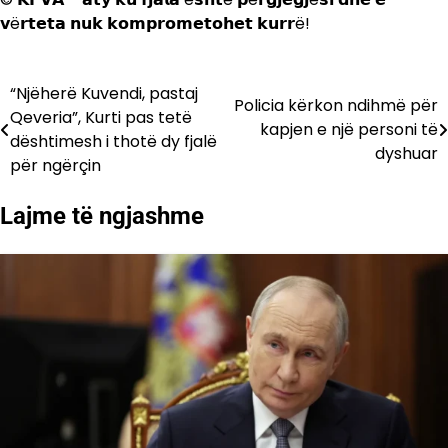
𝘃ë𝗿𝘁𝗲𝘁𝗮 𝗻𝘂𝗸 𝗸𝗼𝗺𝗽𝗿𝗼𝗺𝗲𝘁𝗼𝗵𝗲𝘁 𝗸𝘂𝗿𝗿ë!
“Njëherë Kuvendi, pastaj
Lëvizje
Policia kërkon ndihmë për
Qeveria”, Kurti pas tetë
kapjen e një personi të
te
dështimesh i thotë dy fjalë
dyshuar
për ngërçin
postimet
Lajme të ngjashme