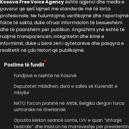
Kosova Free Voice Agency
është agjenci dhe media e
pavarur që sjell lajmet me standarde më të larta
profesionale. Ne hulumtojmë, verifikojmë dhe raportojmë
fakte të sakta, duke ofruar informacion të besueshëm
dhe të paanshëm për publikun. Angazhimi ynë është të
ruajmë transparencën, integritetin dhe lirinë e
informimit, duke u bërë zëri i qytetarëve dhe pasqyra e
realitetit në çdo histori që publikojmë.
Postime të fundit
Fundjavë e nxehtë në Kosovë
Deputetët mblidhen, dera e sallës së Kuvendit e
mbyllur
NATO forcon praninë në Arktik, Belgjika dërgon forca
ushtarake në Grenlandë
Opozita kërkon seancë sonte, LVV e quan “shfaqje
teatrale” dhe insiston në marrëveshje për presidentin