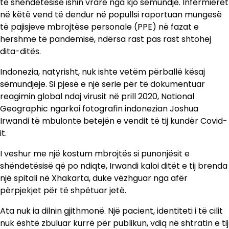
të shëndetësisë ishin vrarë nga kjo sëmundje. Infermierët
në këtë vend të dendur në popullsi raportuan mungesë
të pajisjeve mbrojtëse personale (PPE) në fazat e
hershme të pandemisë, ndërsa rast pas rast shtohej
dita-ditës.
Indonezia, natyrisht, nuk ishte vetëm përballë kësaj
sëmundjeje. Si pjesë e një serie për të dokumentuar
reagimin global ndaj virusit në prill 2020, National
Geographic ngarkoi fotografin indonezian Joshua
Irwandi të mbulonte betejën e vendit të tij kundër Covid-
it.
I veshur me një kostum mbrojtës si punonjësit e
shëndetësisë që po ndiqte, Irwandi kaloi ditët e tij brenda
një spitali në Xhakarta, duke vëzhguar nga afër
përpjekjet për të shpëtuar jetë.
Ata nuk ia dilnin gjithmonë. Një pacient, identiteti i të cilit
nuk është zbuluar kurrë për publikun, vdiq në shtratin e tij