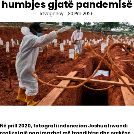
humbjes gjatë pandemisë
kfvagency
30 Prill 2025
Në prill 2020, fotografi indonezian Joshua Irwandi
realizoi një nga imazhet më tronditëse dhe prekëse