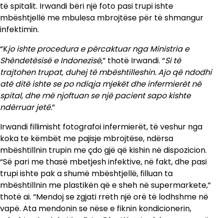
të spitalit. Irwandi bëri një foto pasi trupi ishte
mbështjellë me mbulesa mbrojtëse për të shmangur
infektimin.
“K
jo ishte procedura e përcaktuar nga Ministria e
Shëndetësisë e Indonezisë
,” thotë Irwandi. “
Si të
trajtohen trupat, duhej të mbështilleshin. Ajo që ndodhi
atë ditë ishte se po ndiqja mjekët dhe infermierët në
spital, dhe më njoftuan se një pacient sapo kishte
ndërruar jetë.
”
Irwandi fillimisht fotografoi infermierët, të veshur nga
koka te këmbët me pajisje mbrojtëse, ndërsa
mbështillnin trupin me çdo gjë që kishin në dispozicion.
“Së pari me thasë mbetjesh infektive, në fakt, dhe pasi
trupi ishte pak a shumë mbështjellë, filluan ta
mbështillnin me plastikën që e sheh në supermarkete,”
thotë ai. “Mendoj se zgjati rreth një orë të lodhshme në
vapë. Ata mendonin se nëse e fiknin kondicionerin,