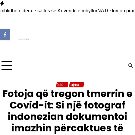
Skip
to
n, dera e sallës së Kuvendit e mbyllur
NATO forcon praninë në A
content
Botë
Lajme
Fotoja që tregon tmerrin e
Covid-it: Si një fotograf
indonezian dokumentoi
imazhin përcaktues të