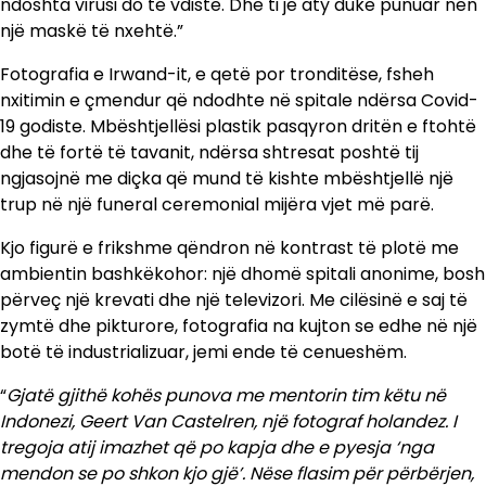
ndoshta virusi do të vdiste. Dhe ti je aty duke punuar nën
një maskë të nxehtë.”
Fotografia e Irwand-it, e qetë por tronditëse, fsheh
nxitimin e çmendur që ndodhte në spitale ndërsa Covid-
19 godiste. Mbështjellësi plastik pasqyron dritën e ftohtë
dhe të fortë të tavanit, ndërsa shtresat poshtë tij
ngjasojnë me diçka që mund të kishte mbështjellë një
trup në një funeral ceremonial mijëra vjet më parë.
Kjo figurë e frikshme qëndron në kontrast të plotë me
ambientin bashkëkohor: një dhomë spitali anonime, bosh
përveç një krevati dhe një televizori. Me cilësinë e saj të
zymtë dhe pikturore, fotografia na kujton se edhe në një
botë të industrializuar, jemi ende të cenueshëm.
“
Gjatë gjithë kohës punova me mentorin tim këtu në
Indonezi, Geert Van Castelren, një fotograf holandez. I
tregoja atij imazhet që po kapja dhe e pyesja ‘nga
mendon se po shkon kjo gjë’. Nëse flasim për përbërjen,