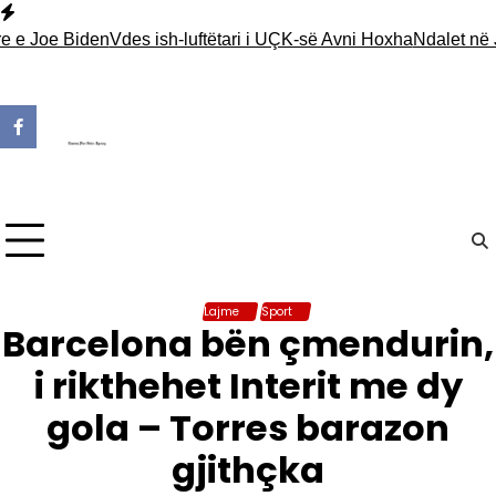
Skip
to
Joe Biden
Vdes ish-luftëtari i UÇK-së Avni Hoxha
Ndalet në Jarinj
content
Lajme
Sport
Barcelona bën çmendurin,
i rikthehet Interit me dy
gola – Torres barazon
gjithçka