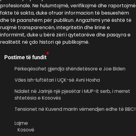
profesionale. Ne hulumtojmë, verifikojmë dhe raportojmë
fakte të sakta, duke ofruar informacion të besueshëm
dhe të paanshëm për publikun. Angazhimi ynë është të
ruajmë transparencën, integritetin dhe lirinë e
informimit, duke u bërë zëri i qytetarëve dhe pasqyra e
realitetit në çdo histori që publikojmë.
Postime të fundit
Përkeqësohet gjendja shëndetësore e Joe Biden
Vdes ish-luftëtari i UÇK-së Avni Hoxha
Ndalet në Jarinjë një pjesëtar i MUP-it serb, i merret
shtetësia e Kosovës
Tensionet në Kuvend marrin vëmendjen edhe të BBC!
Lajme
Kosovë