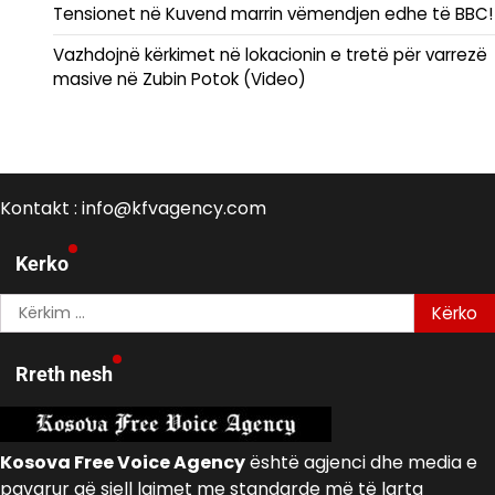
Tensionet në Kuvend marrin vëmendjen edhe të BBC!
Vazhdojnë kërkimet në lokacionin e tretë për varrezë
masive në Zubin Potok (Video)
Kontakt : info@kfvagency.com
Kerko
Kërko
për:
Rreth nesh
Kosova Free Voice Agency
është agjenci dhe media e
pavarur që sjell lajmet me standarde më të larta