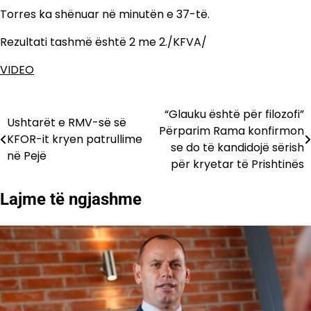
Torres ka shënuar në minutën e 37-të.
Rezultati tashmë është 2 me 2./KFVA/
VIDEO
“Glauku është për filozofi”
Lëvizje
Ushtarët e RMV-së së
Përparim Rama konfirmon
KFOR-it kryen patrullime
te
se do të kandidojë sërish
në Pejë
për kryetar të Prishtinës
postimet
Lajme të ngjashme