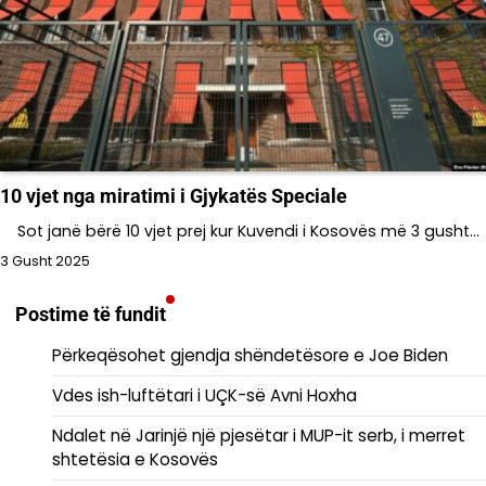
10 vjet nga miratimi i Gjykatës Speciale
Sot janë bërë 10 vjet prej kur Kuvendi i Kosovës më 3 gusht…
3 Gusht 2025
Postime të fundit
Përkeqësohet gjendja shëndetësore e Joe Biden
Vdes ish-luftëtari i UÇK-së Avni Hoxha
Ndalet në Jarinjë një pjesëtar i MUP-it serb, i merret
shtetësia e Kosovës