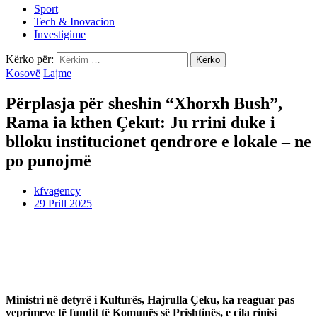
Sport
Tech & Inovacion
Investigime
Kërko për:
Kosovë
Lajme
Përplasja për sheshin “Xhorxh Bush”,
Rama ia kthen Çekut: Ju rrini duke i
blloku institucionet qendrore e lokale – ne
po punojmë
kfvagency
29 Prill 2025
Ministri në detyrë i Kulturës, Hajrulla Çeku, ka reaguar pas
veprimeve të fundit të Komunës së Prishtinës, e cila rinisi