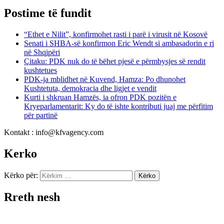
Postime të fundit
“Ethet e Nilit”, konfirmohet rasti i parë i virusit në Kosovë
Senati i SHBA-së konfirmon Eric Wendt si ambasadorin e ri
në Shqipëri
​Çitaku: PDK nuk do të bëhet pjesë e përmbysjes së rendit
kushtetues
PDK-ja mblidhet në Kuvend, Hamza: Po dhunohet
Kushtetuta, demokracia dhe ligjet e vendit
Kurti i shkruan Hamzës, ia ofron PDK pozitën e
Kryeparlamentarit: Ky do të ishte kontributi juaj me përfitim
për partinë
Kontakt : info@kfvagency.com
Kerko
Kërko për:
Rreth nesh