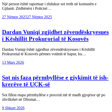
Një person është raportuar i zhdukur sot rreth në komunën e
Gjilanit. Zëdhënësi i Policisë…
27 Nëntor 2025
27 Nëntor 2025
Dardan Vuniqi zgjidhet zëvendëskryesues
i Këshillit Prokurorial të Kosovës
Dardan Vuniqi është zgjedhur zëvendëskryesues i Këshillit
Prokurorial të Kosovës përmes votimit të hapur, ku…
13 Mars 2026
Sot nis faza përmbyllëse e gjykimit të ish-
krerëve të UÇK-së
Sot fillon etapa përmbyllëse e procesit më të madh gjyqësor që po
zhvillohet në Dhomat…
9 Shkurt 2026