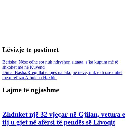
Lëvizje te postimet
Berisha: Nëse edhe sot nuk ndryshon situata, s’ka kuptim më të
shkohet më në Kuvend
Dimal Basha:Rregullat e lojës na takojnë neve, nuk e di pse duhet
me u refuzu Albulena Haxhiu
Lajme të ngjashme
Zhduket një 32 vjeçar në Gjilan, vetura e
tij u gjet në afërsi të pendës së Livoqit