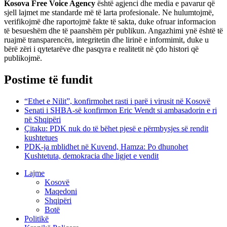
Kosova Free Voice Agency
është agjenci dhe media e pavarur që
sjell lajmet me standarde më të larta profesionale. Ne hulumtojmë,
verifikojmë dhe raportojmë fakte të sakta, duke ofruar informacion
të besueshëm dhe të paanshëm për publikun. Angazhimi ynë është të
ruajmë transparencën, integritetin dhe lirinë e informimit, duke u
bërë zëri i qytetarëve dhe pasqyra e realitetit në çdo histori që
publikojmë.
Postime të fundit
“Ethet e Nilit”, konfirmohet rasti i parë i virusit në Kosovë
Senati i SHBA-së konfirmon Eric Wendt si ambasadorin e ri
në Shqipëri
​Çitaku: PDK nuk do të bëhet pjesë e përmbysjes së rendit
kushtetues
PDK-ja mblidhet në Kuvend, Hamza: Po dhunohet
Kushtetuta, demokracia dhe ligjet e vendit
Lajme
Kosovë
Maqedoni
Shqipëri
Botë
Politikë