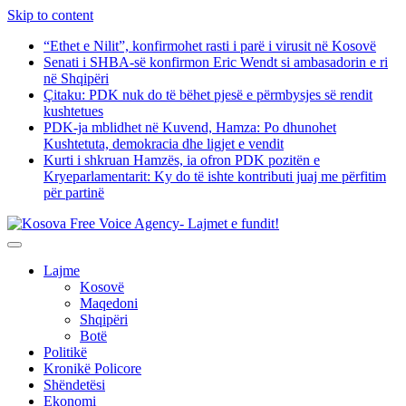
Skip to content
“Ethet e Nilit”, konfirmohet rasti i parë i virusit në Kosovë
Senati i SHBA-së konfirmon Eric Wendt si ambasadorin e ri
në Shqipëri
​Çitaku: PDK nuk do të bëhet pjesë e përmbysjes së rendit
kushtetues
PDK-ja mblidhet në Kuvend, Hamza: Po dhunohet
Kushtetuta, demokracia dhe ligjet e vendit
Kurti i shkruan Hamzës, ia ofron PDK pozitën e
Kryeparlamentarit: Ky do të ishte kontributi juaj me përfitim
për partinë
Lajme
Kosovë
Maqedoni
Shqipëri
Botë
Politikë
Kronikë Policore
Shëndetësi
Ekonomi