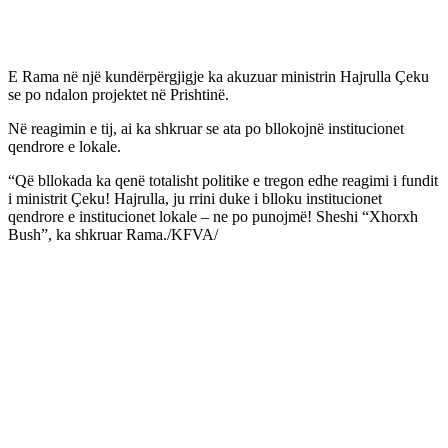
E Rama në një kundërpërgjigje ka akuzuar ministrin Hajrulla Çeku
se po ndalon projektet në Prishtinë.
Në reagimin e tij, ai ka shkruar se ata po bllokojnë institucionet
qendrore e lokale.
“Që bllokada ka qenë totalisht politike e tregon edhe reagimi i fundit
i ministrit Çeku! Hajrulla, ju rrini duke i blloku institucionet
qendrore e institucionet lokale – ne po punojmë! Sheshi “Xhorxh
Bush”, ka shkruar Rama./KFVA/