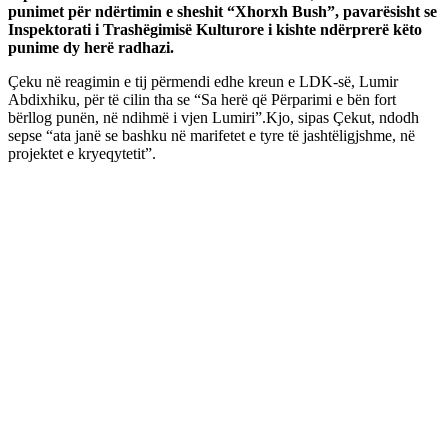
punimet për ndërtimin e sheshit “Xhorxh Bush”, pavarësisht se
Inspektorati i Trashëgimisë Kulturore i kishte ndërprerë këto
punime dy herë radhazi.
Çeku në reagimin e tij përmendi edhe kreun e LDK-së, Lumir
Abdixhiku, për të cilin tha se “Sa herë që Përparimi e bën fort
bërllog punën, në ndihmë i vjen Lumiri”.Kjo, sipas Çekut, ndodh
sepse “ata janë se bashku në marifetet e tyre të jashtëligjshme, në
projektet e kryeqytetit”.