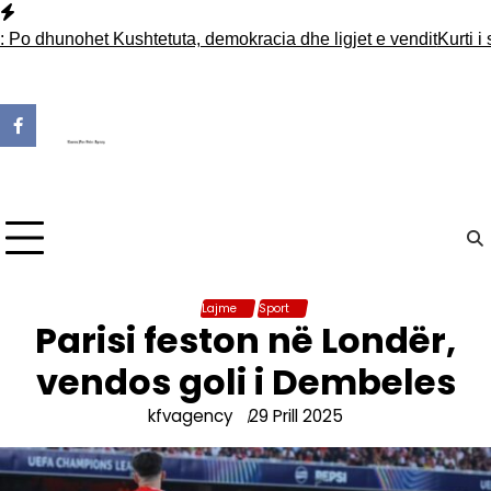
Skip
to
hunohet Kushtetuta, demokracia dhe ligjet e vendit
Kurti i shk
content
Lajme
Sport
Parisi feston në Londër,
vendos goli i Dembeles
kfvagency
29 Prill 2025