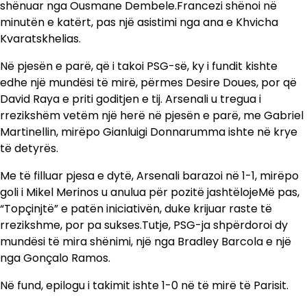
shënuar nga Ousmane Dembele.Francezi shënoi në
minutën e katërt, pas një asistimi nga ana e Khvicha
Kvaratskhelias.
Në pjesën e parë, që i takoi PSG-së, ky i fundit kishte
edhe një mundësi të mirë, përmes Desire Doues, por që
David Raya e priti goditjen e tij. Arsenali u tregua i
rrezikshëm vetëm një herë në pjesën e parë, me Gabriel
Martinellin, mirëpo Gianluigi Donnarumma ishte në krye
të detyrës.
Me të filluar pjesa e dytë, Arsenali barazoi në 1-1, mirëpo
goli i Mikel Merinos u anulua për pozitë jashtëlojeMë pas,
“Topçinjtë” e patën iniciativën, duke krijuar raste të
rrezikshme, por pa sukses.Tutje, PSG-ja shpërdoroi dy
mundësi të mira shënimi, një nga Bradley Barcola e një
nga Gonçalo Ramos.
Në fund, epilogu i takimit ishte 1-0 në të mirë të Parisit.