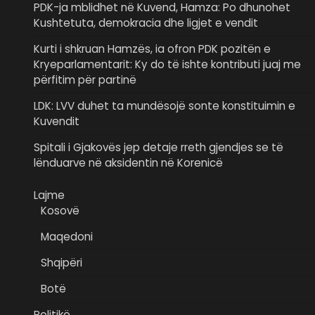
PDK-ja mblidhet në Kuvend, Hamza: Po dhunohet
Kushtetuta, demokracia dhe ligjet e vendit
Kurti i shkruan Hamzës, ia ofron PDK pozitën e
Kryeparlamentarit: Ky do të ishte kontributi juaj me
përfitim për partinë
LDK: LVV duhet ta mundësojë sonte konstituimin e
Kuvendit
Spitali i Gjakovës jep detaje rreth gjendjes se të
lënduarve në aksidentin në Korenicë
Lajme
Kosovë
Maqedoni
Shqipëri
Botë
Politikë