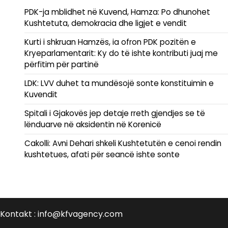
PDK-ja mblidhet në Kuvend, Hamza: Po dhunohet
Kushtetuta, demokracia dhe ligjet e vendit
Kurti i shkruan Hamzës, ia ofron PDK pozitën e
Kryeparlamentarit: Ky do të ishte kontributi juaj me
përfitim për partinë
LDK: LVV duhet ta mundësojë sonte konstituimin e
Kuvendit
Spitali i Gjakovës jep detaje rreth gjendjes se të
lënduarve në aksidentin në Korenicë
Cakolli: Avni Dehari shkeli Kushtetutën e cenoi rendin
kushtetues, afati për seancë ishte sonte
Kontakt : info@kfvagency.com