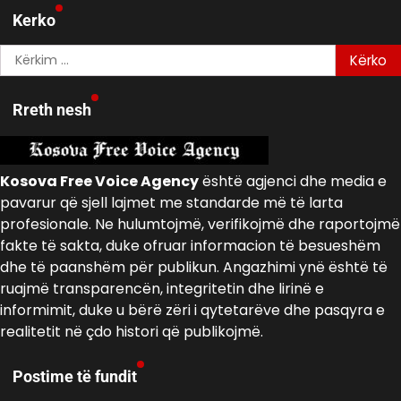
Kerko
Kërko
për:
Rreth nesh
Kosova Free Voice Agency
është agjenci dhe media e
pavarur që sjell lajmet me standarde më të larta
profesionale. Ne hulumtojmë, verifikojmë dhe raportojmë
fakte të sakta, duke ofruar informacion të besueshëm
dhe të paanshëm për publikun. Angazhimi ynë është të
ruajmë transparencën, integritetin dhe lirinë e
informimit, duke u bërë zëri i qytetarëve dhe pasqyra e
realitetit në çdo histori që publikojmë.
Postime të fundit