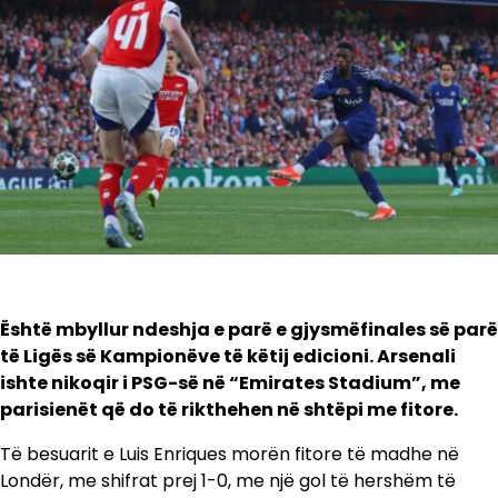
Është mbyllur ndeshja e parë e gjysmëfinales së parë
të Ligës së Kampionëve të këtij edicioni. Arsenali
ishte nikoqir i PSG-së në “Emirates Stadium”, me
parisienët që do të rikthehen në shtëpi me fitore.
Të besuarit e Luis Enriques morën fitore të madhe në
Londër, me shifrat prej 1-0, me një gol të hershëm të