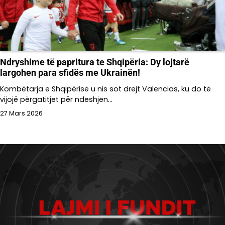
Ndryshime të papritura te Shqipëria: Dy lojtarë
largohen para sfidës me Ukrainën!
Kombëtarja e Shqipërisë u nis sot drejt Valencias, ku do të
vijojë përgatitjet për ndeshjen…
27 Mars 2026