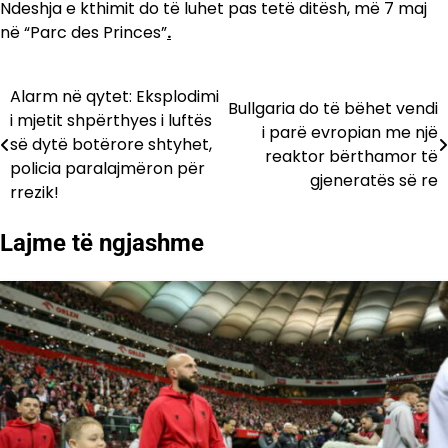
Ndeshja e kthimit do të luhet pas tetë ditësh, më 7 maj
në “Parc des Princes”
.
Alarm në qytet: Eksplodimi
Lëvizje
Bullgaria do të bëhet vendi
i mjetit shpërthyes i luftës
i parë evropian me një
te
së dytë botërore shtyhet,
reaktor bërthamor të
policia paralajmëron për
postimet
gjeneratës së re
rrezik!
Lajme të ngjashme