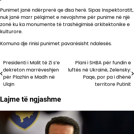
Punimet janë ndërprerë qe disa herë. Sipas Inspektoratit,
nuk janë marr pëlqimet e nevojshme për punime në një
zonë ku ka monumente të trashëgimisë arkitektonike e
kulturore.
Komuna dje rinisi punimet pavarësisht ndalesës.
Presidenti i Malit të Zi s’e
Plani i SHBA për fundin e
Lëvizje
dekreton marrëveshjen
luftës në Ukrainë, Zelensky:
te
për Plazhin e Madh në
Paqe, por pa i dhënë
Ulqin
territore Putinit
postimet
Lajme të ngjashme