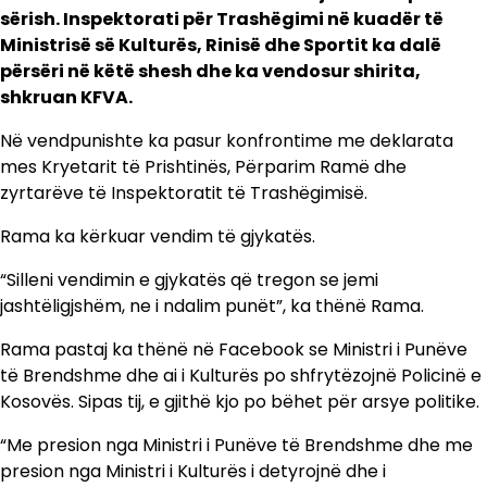
sërish. Inspektorati për Trashëgimi në kuadër të
Ministrisë së Kulturës, Rinisë dhe Sportit ka dalë
përsëri në këtë shesh dhe ka vendosur shirita,
shkruan KFVA.
Në vendpunishte ka pasur konfrontime me deklarata
mes Kryetarit të Prishtinës, Përparim Ramë dhe
zyrtarëve të Inspektoratit të Trashëgimisë.
Rama ka kërkuar vendim të gjykatës.
“Silleni vendimin e gjykatës që tregon se jemi
jashtëligjshëm, ne i ndalim punët”, ka thënë Rama.
Rama pastaj ka thënë në Facebook se Ministri i Punëve
të Brendshme dhe ai i Kulturës po shfrytëzojnë Policinë e
Kosovës. Sipas tij, e gjithë kjo po bëhet për arsye politike.
“Me presion nga Ministri i Punëve të Brendshme dhe me
presion nga Ministri i Kulturës i detyrojnë dhe i