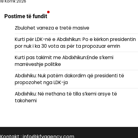
18 Korrik 2026
Postime të fundit
Zbulohet varreza e tretë masive
Kurti për LDK-në e Abdixhikun: Po e kërkon presidentin
por nuk i ka 30 vota as për ta propozuar emrin
Kurti pas takimit me Abdixhikun:Ende s’kemi
marrëveshje politike
Abdixhiku: Nuk patëm dakordim që presidenti të
propozohet nga LDK-ja
Abdixhiku: Në rrethana të tilla s’kemi arsye të
takohemi
Kontakt : info@kfvagency.com