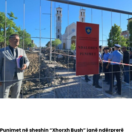
Punimet në sheshin “Xhorxh Bush” janë ndërprerë