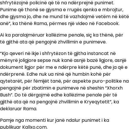
shfrytëzojnë policinë që të na ndërprejnë punimet.
Punime që thonë se gjysma e rrugës qenka e mbrojtur,
dhe gjysma jo, dhe ne mund të vazhdojmë vetëm në këtë
anë”, ka thënë Rama, përmes një video në Facebook.
Ai ka paralajmëruar kallëzime penale, siç ka thënë, për
të gjithë ata që pengojnë zhvillimin e punimeve.
“Kjo qeveri në ikje i shfrytëzon të gjitha instancat në
mënyrë joligjore sepse nuk kanë asnjë bazë ligjore, asnjë
dokument ligjor për me e ndërpre këtë punë, dhe ja që e
ndërprenë. Edhe nuk ua ninë që humbin kohë për
qytetarët, për fëmijët tanë, për aspekte puro-politike na
pengojnë për zbatimin e punimeve në sheshin “Xhorxh
Bush”. Do të dërgojmë edhe kallëzime penale për të
gjithë ata që na pengojnë zhvillimin e Kryeqytetit”, ka
deklaruar Rama.
Pamje nga momenti kur janë ndalur punimet i ka
publikuar Kallxo.com.