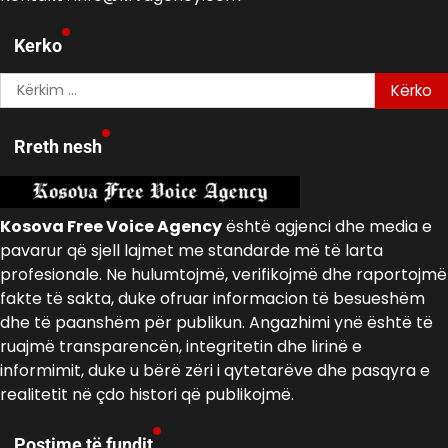
Kerko
Kërko
për:
Rreth nesh
Kosova Free Voice Agency
është agjenci dhe media e
pavarur që sjell lajmet me standarde më të larta
profesionale. Ne hulumtojmë, verifikojmë dhe raportojmë
fakte të sakta, duke ofruar informacion të besueshëm
dhe të paanshëm për publikun. Angazhimi ynë është të
ruajmë transparencën, integritetin dhe lirinë e
informimit, duke u bërë zëri i qytetarëve dhe pasqyra e
realitetit në çdo histori që publikojmë.
Postime të fundit