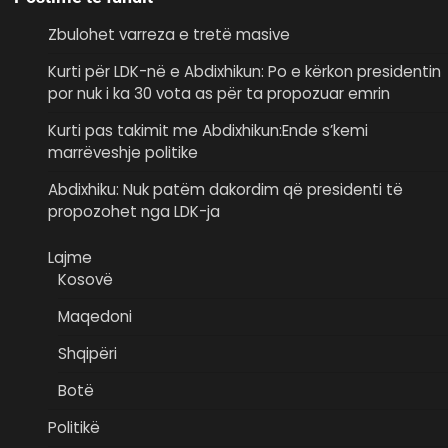
Zbulohet varreza e tretë masive
Kurti për LDK-në e Abdixhikun: Po e kërkon presidentin
por nuk i ka 30 vota as për ta propozuar emrin
Kurti pas takimit me Abdixhikun:Ende s’kemi
marrëveshje politike
Abdixhiku: Nuk patëm dakordim që presidenti të
propozohet nga LDK-ja
Lajme
Kosovë
Maqedoni
Shqipëri
Botë
Politikë