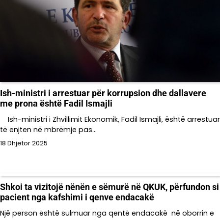
Ish-ministri i arrestuar për korrupsion dhe dallavere
me prona është Fadil Ismajli
Ish-ministri i Zhvillimit Ekonomik, Fadil Ismajli, është arrestuar
të enjten në mbrëmje pas…
18 Dhjetor 2025
Shkoi ta vizitojë nënën e sëmurë në QKUK, përfundon si
pacient nga kafshimi i qenve endacakë
Një person është sulmuar nga qentë endacakë në oborrin e