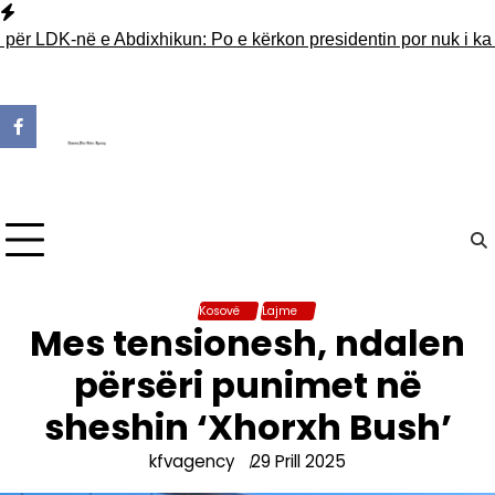
Skip
to
 LDK-në e Abdixhikun: Po e kërkon presidentin por nuk i ka 30 v
content
Kosovë
Lajme
Mes tensionesh, ndalen
përsëri punimet në
sheshin ‘Xhorxh Bush’
kfvagency
29 Prill 2025