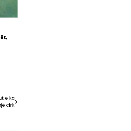
ët,
ut e ka
jë cirk