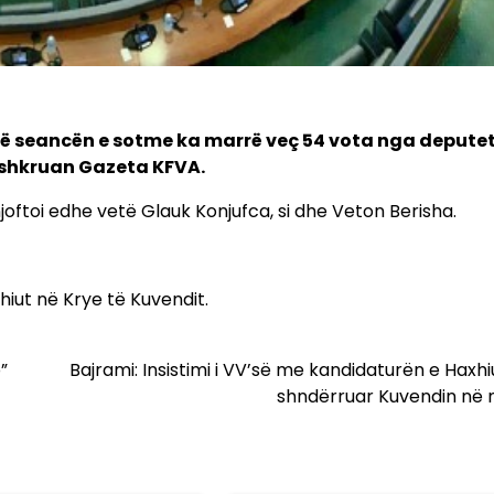
ë seancën e sotme ka marrë veç 54 vota nga deputet
, shkruan Gazeta KFVA.
njoftoi edhe vetë Glauk Konjufca, si dhe Veton Berisha.
hiut në Krye të Kuvendit.
”
Bajrami: Insistimi i VV’së me kandidaturën e Haxhi
shndërruar Kuvendin në n