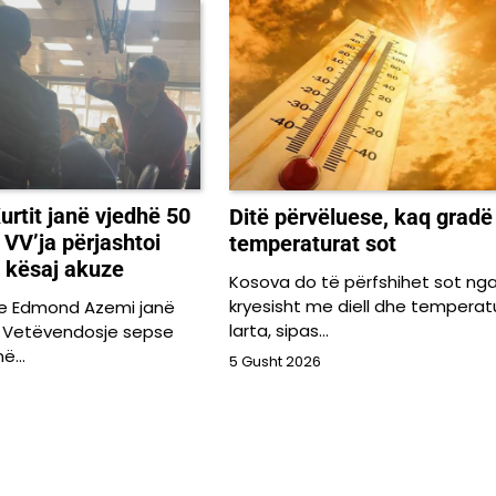
urtit janë vjedhë 50
Ditë përvëluese, kaq gradë 
 VV’ja përjashtoi
temperaturat sot
e kësaj akuze
Kosova do të përfshihet sot ng
kryesisht me diell dhe temperat
e Edmond Azemi janë
larta, sipas…
a Vetëvendosje sepse
anë…
5 Gusht 2026