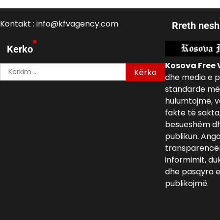
Kontakt : info@kfvagency.com
Rreth nesh
Kerko
Kosova Free 
Kërko
dhe media e p
për:
standarde më 
hulumtojmë, v
fakte të sakta
besueshëm dh
publikun. Ang
transparencën,
informimit, du
dhe pasqyra e 
publikojmë.