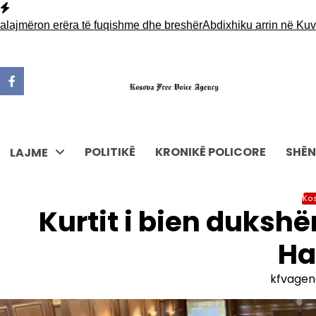
Skip
to
ëron erëra të fuqishme dhe breshër
Abdixhiku arrin në Kuvend p
content
POLITIKË
KRONIKË POLICORE
SHËN
LAJME
Ko
Kurtit i bien duksh
Ha
kfvagen