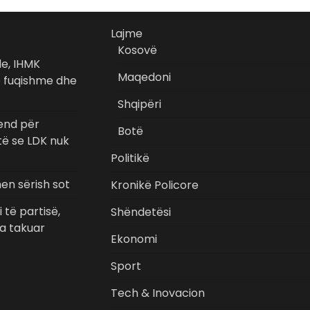
Lajme
Kosovë
de, IHMK
Maqedoni
ë fuqishme dhe
Shqipëri
vend për
Botë
të se LDK nuk
Politikë
hen sërish sot
Kronikë Policore
 të partisë,
Shëndetësi
ka takuar
Ekonomi
Sport
Tech & Inovacion