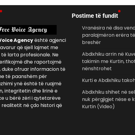
Postime të fundit
Vranësira në disa ven
paralajmëron erëra t
Voice Agency
është agjenci
breshër
avarur që sjell lajmet me
Abdixhiku arrin në Ku
të larta profesionale. Ne
takimin me Kurtin, tho
erifikojmë dhe raportojmë
nënshtrohet
, duke ofruar informacion të
e të paanshëm për
Kurti e Abdixhiku tako
azhimi ynë është të ruajmë
 integritetin dhe lirinë e
Abdixhiku shihet në seli
ke u bërë zëri i qytetarëve
nuk përgjigjet nëse e 
realitetit në çdo histori që
Kurtin (Video)