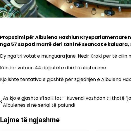
Propozimi për Albulena Haxhiun Kryeparlamentare n
nga 57 sa pati marrë deri tani në seancat e kaluara
Dy nga tri votat e munguara janë, Nezir Kraki për të cilin 
Kundër votuan 44 deputetë dhe tri abstenime.
Kjo ishte tentativa e gjashtë për zgjedhjen e Albulena Hax
As kjo e gjashta s’i solli fat – Kuvendi vazhdon t’i thotë “jo
Lëvizje
Albulenës si në serial të pafund!
te
Lajme të ngjashme
postimet