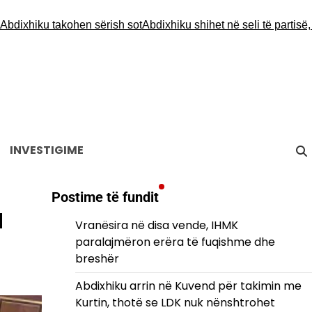
xhiku takohen sërish sot
Abdixhiku shihet në seli të partisë, nuk 
INVESTIGIME
Postime të fundit
a
Vranësira në disa vende, IHMK
paralajmëron erëra të fuqishme dhe
breshër
Abdixhiku arrin në Kuvend për takimin me
Kurtin, thotë se LDK nuk nënshtrohet