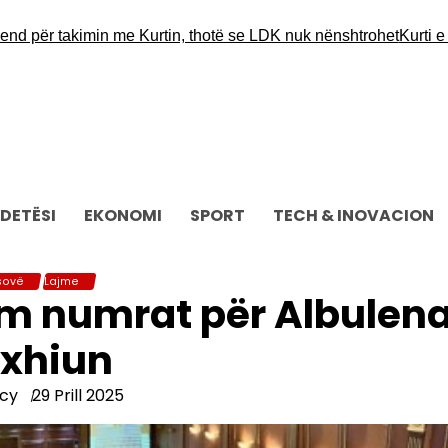
ër takimin me Kurtin, thotë se LDK nuk nënshtrohet
Kurti e Abdi
DETËSI
EKONOMI
SPORT
TECH & INOVACION
sovë
Lajme
ëm numrat për Albulen
xhiun
cy
29 Prill 2025