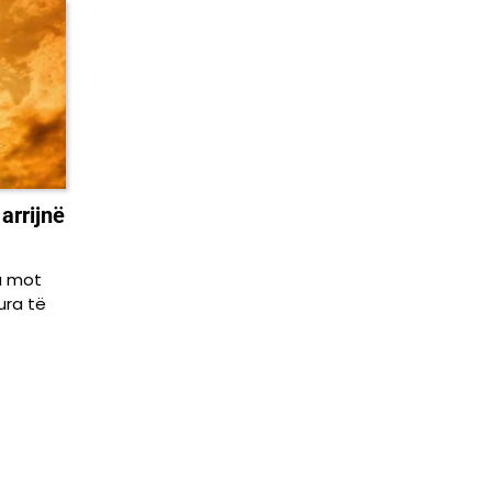
arrijnë
a mot
ura të