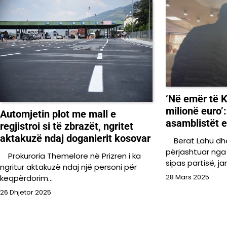
‘Në emër të K
milionë euro’:
Automjetin plot me mall e
asamblistët 
regjistroi si të zbrazët, ngritet
aktakuzë ndaj doganierit kosovar
Berat Lahu dh
përjashtuar ng
Prokuroria Themelore në Prizren i ka
sipas partisë, j
ngritur aktakuzë ndaj një personi për
keqpërdorim…
28 Mars 2025
26 Dhjetor 2025