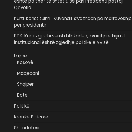
është pa shef të shtetit, së pari Presidenti pastaj
Qeveria
Kurti: Konstituimi i Kuvendit s’vazhdon pa marrëveshje
për presidentin
PDK: Kurti zgjodhi sërish bllokadën, zvarritja e krijimit
institucional është zgjedhje politike e VV’së
Lajme
Kosovë
Maqedoni
Shqipëri
Botë
Politikë
Kronikë Policore
Shëndetësi