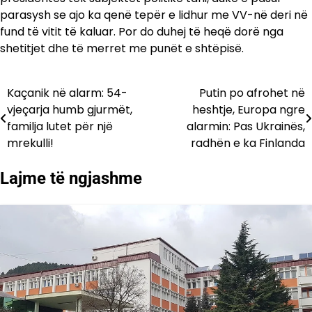
parasysh se ajo ka qenë tepër e lidhur me VV-në deri në
fund të vitit të kaluar. Por do duhej të heqë dorë nga
shetitjet dhe të merret me punët e shtëpisë.
Kaçanik në alarm: 54-
Putin po afrohet në
Lëvizje
vjeçarja humb gjurmët,
heshtje, Europa ngre
te
familja lutet për një
alarmin: Pas Ukrainës,
mrekulli!
radhën e ka Finlanda
postimet
Lajme të ngjashme