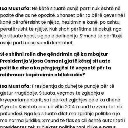
Isa Mustafa:
Në këtë situatë asnjë parti nuk është në
pozitë dhe as në opozitë. Shanset për ta bërë qeverinë i
kanë përafërsisht të njëjta, hezitimin e kanë, po ashtu,
përafërsisht të njëjtë. Nuk shoh përfitime të askujt nga
kjo situatë kaosi, siç po e definoni ju. S’mund të përfitojë
asnjë parti nëse vendi dëmtohet.
Si e shihni rolin dhe qëndrimin që ka mbajtur
Presidentja Vjosa Osmani gjatë kësaj situate
politike dhe a ka përgjegjësi të veçantë për ta
ndihmuar kapërcimin e bllokadës?
Isa Mustafa:
Presidentja do duhej të punojë për të
gjetur rrugëdalje. Situata, veçmas te zgjedhja e
kryeparlamentarit, sa i përket zgjidhjes që e ka dhënë
Gjykata Kushtetuese në vitin 2014 mund të zvarritet në
pafundësi. Nga kjo situatë dilet me zgjidhje politike e jo
me norma juridike. S’mund të flas se cili është autoriteti i
presidentes tek subjektet politike tani, duke e pasur