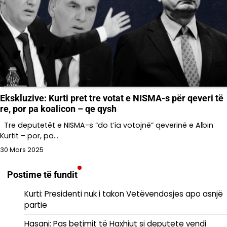
Ekskluzive: Kurti pret tre votat e NISMA-s për qeveri të
re, por pa koalicon – qe qysh
Tre deputetët e NISMA-s “do t’ia votojnë” qeverinë e Albin
Kurtit – por, pa…
30 Mars 2025
Postime të fundit
Kurti: Presidenti nuk i takon Vetëvendosjes apo asnjë
partie
Hasani: Pas betimit të Haxhiut si deputete vendi