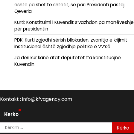
është pa shef të shtetit, së pari Presidenti pastaj
Qeveria
Kurti: Konstituimi i Kuvendit s’vazhdon pa marrëveshje
për presidentin
PDK: Kurti zgjodhi sërish bllokadën, zvarritja e krijimit
institucional është zgjedhje politike e VV’së
Ja deri kur kanë afat deputetët t’a konstituojnë
Kuvendin
Kontakt : info@kfvagency.com
Kerko
Kërko
për: