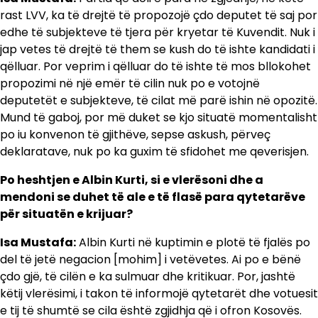
rast LVV, ka të drejtë të propozojë çdo deputet të saj por
edhe të subjekteve të tjera për kryetar të Kuvendit. Nuk i
jap vetes të drejtë të them se kush do të ishte kandidati i
qëlluar. Por veprim i qëlluar do të ishte të mos bllokohet
propozimi në një emër të cilin nuk po e votojnë
deputetët e subjekteve, të cilat më parë ishin në opozitë.
Mund të gaboj, por më duket se kjo situatë momentalisht
po iu konvenon të gjithëve, sepse askush, përveç
deklaratave, nuk po ka guxim të sfidohet me qeverisjen.
Po heshtjen e Albin Kurti, si e vlerësoni dhe a
mendoni se duhet të ale e të flasë para qytetarëve
për situatën e krijuar?
Isa Mustafa:
Albin Kurti në kuptimin e plotë të fjalës po
del të jetë negacion [mohim] i vetëvetes. Ai po e bënë
çdo gjë, të cilën e ka sulmuar dhe kritikuar. Por, jashtë
këtij vlerësimi, i takon të informojë qytetarët dhe votuesit
e tij të shumtë se cila është zgjidhja që i ofron Kosovës.