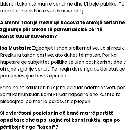
Liderit i takon të marrë vendime dhe t’i bëjë publike. Të
marrë edhe riskun e vendimeve të tij.
A shihni ndonjë rrezik që Kosova të shkojë sërish në
zgjedhje për shkak të pamundësisë për të
konstituuar Kuvendin?
Isa Mustafa:
Zgjedhjet i shoh si alternativë. Jo si rrezik.
Rreziku iu takon partive, ato duhet të maten. Por ka
hapësirë që subjektet politike të ulen bashkërisht dhe t’i
ofrojnë zgjidhje vendit. Të heqin dorë nga deklaratat që
pamundësojnë bashkëpunim.
Edhe në të kaluarën nuk jemi pajtuar ndërmjet veti, por
kemi komunikuar, kemi krijuar hapësirë dhe kushte të
bisedojmë, pa marrë parasysh epilogun.
Si e vlerësoni pozicionin që kanë marrë partitë
opozitare dhe a po luajnë rol konstruktiv, apo po
përfitojnë nga ”kaosi”?