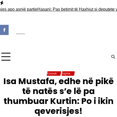
Skip
to
po asnjë partie
Hasani: Pas betimit të Haxhiut si deputete vendi ë
content
Kosovë
Lajme
Isa Mustafa, edhe në pikë
të natës s’e lë pa
thumbuar Kurtin: Po i ikin
qeverisjes!