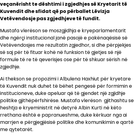
veçanërisht te dështimi i zgjedhjes së Kryetarit të
Kuvendit dhe sfidat që po përballet Lëvizja
Vetëvendosje pas zgjedhjeve të fundit.
Mustafa vlerëson se moszgjidhja e kryeparlamentarit
dhe ngërçi institucional janë pasojë e pakënaqësisë së
Vetëvendosjes me rezultatin zgjedhor, si dhe përpjekjes
së saj për të fituar kohë në funksion të gjetjes së një
formule të re të qeverisjes ose për të shkuar sërish në
zgjedhje.
Ai thekson se propozimi i Albulena Haxhiut për kryetare
të Kuvendit nuk duhet të bëhet pengesë për formimin e
institucioneve, duke apeluar që të gjendet një zgjidhje
politike gjithëpërfshirëse. Mustafa vlerëson gjithashtu se
heshtja e kryeministrit në detyrë Albin Kurti në këto
rrethana është e papranueshme, duke kërkuar nga ai
marrjen e përgjegjësisë politike dhe komunikimin e qartë
me qytetarët.