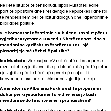
Në këtë situatë të tensionuar, sipas Mustafës, edhe
partitë opozitare dhe Presidentja e Republikës kanë rol
të rëndësishëm për të nxitur dialogun dhe kapërcimin e
bllokadës politike.
Si e komentoni dështimin e Albulena Haxhiut për t’u
zgjedhur Kryetare e Kuvendit 5 herë radhazi dhe a
mendoni se ky dështim është rezultat i një
plasaritjeje më të thellë politike?
Isa Mustafa:
Vlerësoj se VV nuk është e kënaqur me
rezultatet e zgjedhjeve dhe po blenë kohë për të gjetur
një zgjidhje për të bërë një qeveri që asaj do t’i
konvenonte ose për të shkuar në zgjedhje të reja.
A mendoni që Albulena Haxhiu është propozimi i
duhur për kryeparlamentare dhe nëse jo kush
mendoni se do të ishte emër i pranueshëm?
Isa Mustafa:
Partia që doli e para në zgjedhje, në këtë