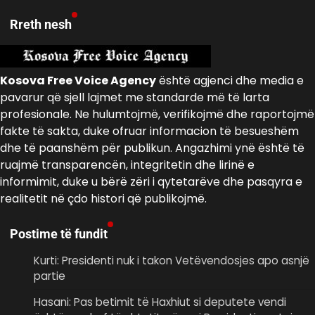
Rreth nesh
Kosova Free Voice Agency
është agjenci dhe media e
pavarur që sjell lajmet me standarde më të larta
profesionale. Ne hulumtojmë, verifikojmë dhe raportojmë
fakte të sakta, duke ofruar informacion të besueshëm
dhe të paanshëm për publikun. Angazhimi ynë është të
ruajmë transparencën, integritetin dhe lirinë e
informimit, duke u bërë zëri i qytetarëve dhe pasqyra e
realitetit në çdo histori që publikojmë.
Postime të fundit
Kurti: Presidenti nuk i takon Vetëvendosjes apo asnjë
partie
Hasani: Pas betimit të Haxhiut si deputete vendi