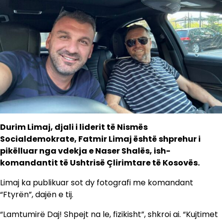
Durim Limaj, djali i liderit të Nismës
Socialdemokrate, Fatmir Limaj është shprehur i
pikëlluar nga vdekja e Naser Shalës, ish-
komandantit të Ushtrisë Çlirimtare të Kosovës.
Limaj ka publikuar sot dy fotografi me komandant
“Ftyrën”, dajën e tij.
“Lamtumirë Daj! Shpejt na le, fizikisht”, shkroi ai. “Kujtimet