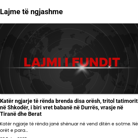
postimet
Lajme të ngjashme
Katër ngjarje të rënda brenda disa orësh, tritol tatimorit
në Shkodër, i biri vret babanë në Durrës, vrasje në
Tiranë dhe Berat
Katër ngjarje të rënda janë shënuar në vend ditën e sotme. Në
orët e para…