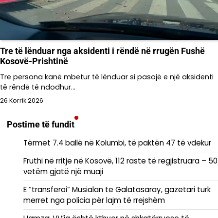
Tre të lënduar nga aksidenti i rëndë në rrugën Fushë
Kosovë-Prishtinë
Tre persona kanë mbetur të lënduar si pasojë e një aksidenti
të rëndë të ndodhur…
26 Korrik 2026
Postime të fundit
Tërmet 7.4 ballë në Kolumbi, të paktën 47 të vdekur
Fruthi në rritje në Kosovë, 112 raste të regjistruara – 50
vetëm gjatë një muaji
E “transferoi” Musialan te Galatasaray, gazetari turk
merret nga policia për lajm të rrejshëm