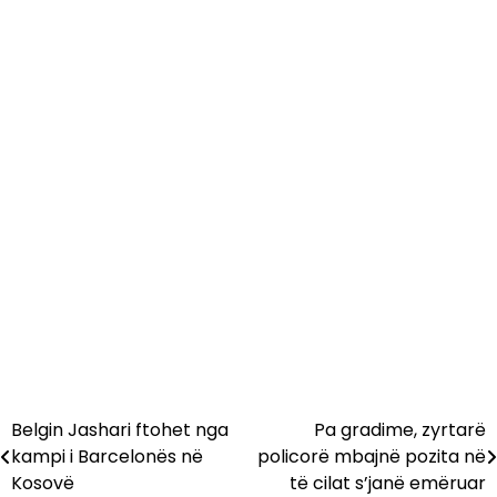
Belgin Jashari ftohet nga
Pa gradime, zyrtarë
Lëvizje
kampi i Barcelonës në
policorë mbajnë pozita në
te
Kosovë
të cilat s’janë emëruar