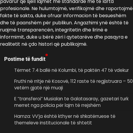
pavarur që sjell lajmet me standarde më të larta
profesionale. Ne hulumtojmë, verifikojmë dhe raportojmë
fakte të sakta, duke ofruar informacion të besueshëm
dhe të paanshëm për publikun. Angazhimi ynë është të
ruajmë transparencën, integritetin dhe lirinë e
informimit, duke u bërë zëri i qytetarëve dhe pasqyra e
realitetit në çdo histori që publikojmë.
Postime të fundit
Tërmet 7.4 ballë në Kolumbi, të paktën 47 të vdekur
Fruthi në rritje në Kosovë, 112 raste të regjistruara – 50
vetëm gjatë një muaji
E “transferoi” Musialan te Galatasaray, gazetari turk
merret nga policia për lajm të rrejshëm
Hamza: VV’ja është kthyer në shkatërruese të
themeleve institucionale të shtetit