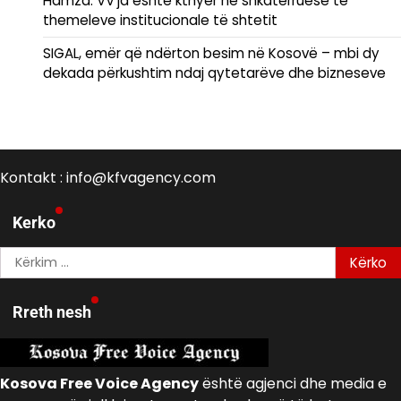
Hamza: VV’ja është kthyer në shkatërruese të
themeleve institucionale të shtetit
SIGAL, emër që ndërton besim në Kosovë – mbi dy
dekada përkushtim ndaj qytetarëve dhe bizneseve
Kontakt : info@kfvagency.com
Kerko
Kërko
për:
Rreth nesh
Kosova Free Voice Agency
është agjenci dhe media e