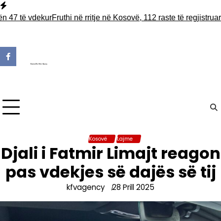
Skip
to
 të vdekur
Fruthi në rritje në Kosovë, 112 raste të regjistruara –
content
Kosovë
Lajme
Djali i Fatmir Limajt reagon
pas vdekjes së dajës së tij
kfvagency
28 Prill 2025