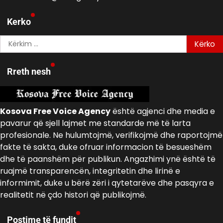
Kerko
Kërko
për:
Rreth nesh
Kosova Free Voice Agency
është agjenci dhe media e
pavarur që sjell lajmet me standarde më të larta
profesionale. Ne hulumtojmë, verifikojmë dhe raportojmë
fakte të sakta, duke ofruar informacion të besueshëm
dhe të paanshëm për publikun. Angazhimi ynë është të
ruajmë transparencën, integritetin dhe lirinë e
informimit, duke u bërë zëri i qytetarëve dhe pasqyra e
realitetit në çdo histori që publikojmë.
Postime të fundit