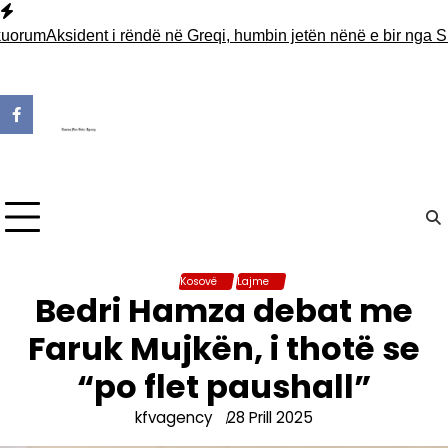
Skip
to
rum
Aksident i rëndë në Greqi, humbin jetën nënë e bir nga Shqip
content
Kosovë
Lajme
Bedri Hamza debat me
Faruk Mujkën, i thotë se
“po flet paushall”
kfvagency
28 Prill 2025