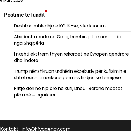
6 Mars 2026
Postime të fundit
Dështon mbledhja e KGJK-së, s’ka kuorum
Aksident i rëndë në Greqi, humbin jetën nënë e bir
nga Shqipëria
I nxehti ekstrem thyen rekordet në Evropën qendrore
dhe lindore
Trump nënshkruan urdhërin ekzekutiv për kufizimin e
shtetësisë amerikane përmes lindjes së femijëve
Pritje deri në një orë në kufi, Dheu i Bardhë mbetet
pika më e ngarkuar
Kontakt : info@kfvagency.com