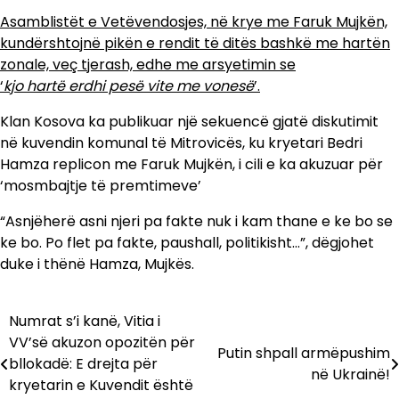
Asamblistët e Vetëvendosjes, në krye me Faruk Mujkën,
kundërshtojnë pikën e rendit të ditës bashkë me hartën
zonale, veç tjerash, edhe me arsyetimin se
‘
kjo hartë erdhi pesë vite me vonesë
’.
Klan Kosova ka publikuar një sekuencë gjatë diskutimit
në kuvendin komunal të Mitrovicës, ku kryetari Bedri
Hamza replicon me Faruk Mujkën, i cili e ka akuzuar për
‘mosmbajtje të premtimeve’
“Asnjëherë asni njeri pa fakte nuk i kam thane e ke bo se
ke bo. Po flet pa fakte, paushall, politikisht…”, dëgjohet
duke i thënë Hamza, Mujkës.
Numrat s’i kanë, Vitia i
Lëvizje
VV’së akuzon opozitën për
Putin shpall armëpushim
te
bllokadë: E drejta për
në Ukrainë!
kryetarin e Kuvendit është
postimet