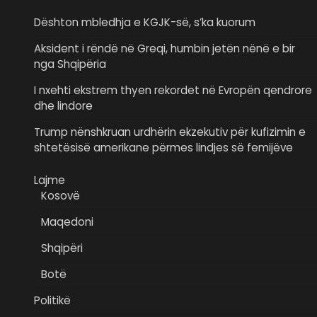
Dështon mbledhja e KGJK-së, s’ka kuorum
Aksident i rëndë në Greqi, humbin jetën nënë e bir
nga Shqipëria
I nxehti ekstrem thyen rekordet në Evropën qendrore
dhe lindore
Trump nënshkruan urdhërin ekzekutiv për kufizimin e
shtetësisë amerikane përmes lindjes së femijëve
Lajme
Kosovë
Maqedoni
Shqipëri
Botë
Politikë