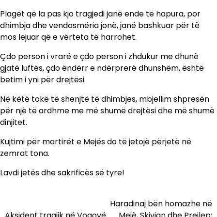
Plagët që la pas kjo tragjedi janë ende të hapura, por
dhimbja dhe vendosmëria jonë, janë bashkuar për të
mos lejuar që e vërteta të harrohet.
Çdo person i vrarë e çdo person i zhdukur me dhunë
gjatë luftës, çdo ëndërr e ndërprerë dhunshëm, është
betim i yni për drejtësi.
Në këtë tokë të shenjtë të dhimbjes, mbjellim shpresën
për një të ardhme me më shumë drejtësi dhe më shumë
dinjitet.
Kujtimi për martirët e Mejës do të jetojë përjetë në
zemrat tona.
Lavdi jetës dhe sakrificës së tyre!
Haradinaj bën homazhe në
Lëvizje
Aksident tragjik në Vogovë
Mejë, Skivjan dhe Prejlep: