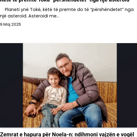
Planeti ynë Tokë, këtë të premte do të “përshëndetet” nga
një asteroid. Asteroidi me…
9 Maj 2025
Zemrat e hapura për Noela-n: ndihmoni vajzën e vogël