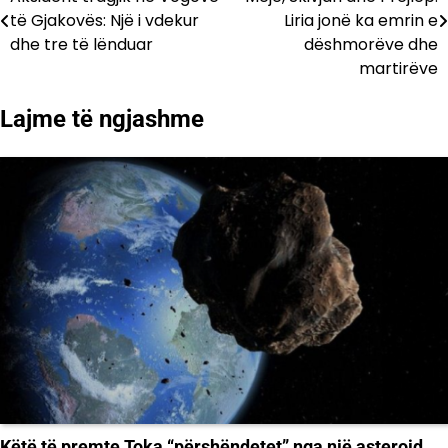
te
të Gjakovës: Një i vdekur
Liria jonë ka emrin e
dhe tre të lënduar
dëshmorëve dhe
postimet
martirëve
Lajme të ngjashme
Këtë të premte Toka “përshëndetet” nga një asteroid