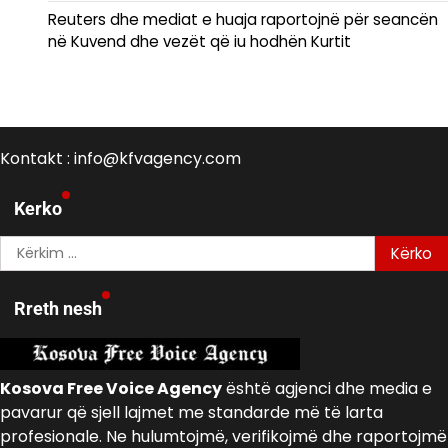
Reuters dhe mediat e huaja raportojnë për seancën
në Kuvend dhe vezët që iu hodhën Kurtit
Kontakt : info@kfvagency.com
Kerko
Kërko
për:
Rreth nesh
Kosova Free Voice Agency
është agjenci dhe media e
pavarur që sjell lajmet me standarde më të larta
profesionale. Ne hulumtojmë, verifikojmë dhe raportojmë