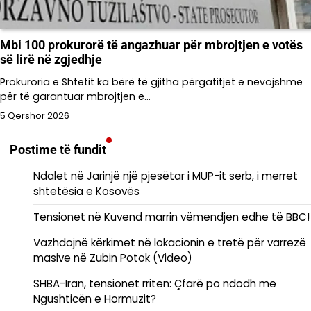
Mbi 100 prokurorë të angazhuar për mbrojtjen e votës
së lirë në zgjedhje
Prokuroria e Shtetit ka bërë të gjitha përgatitjet e nevojshme
për të garantuar mbrojtjen e…
5 Qershor 2026
Postime të fundit
Ndalet në Jarinjë një pjesëtar i MUP-it serb, i merret
shtetësia e Kosovës
Tensionet në Kuvend marrin vëmendjen edhe të BBC!
Vazhdojnë kërkimet në lokacionin e tretë për varrezë
masive në Zubin Potok (Video)
SHBA-Iran, tensionet rriten: Çfarë po ndodh me
Ngushticën e Hormuzit?