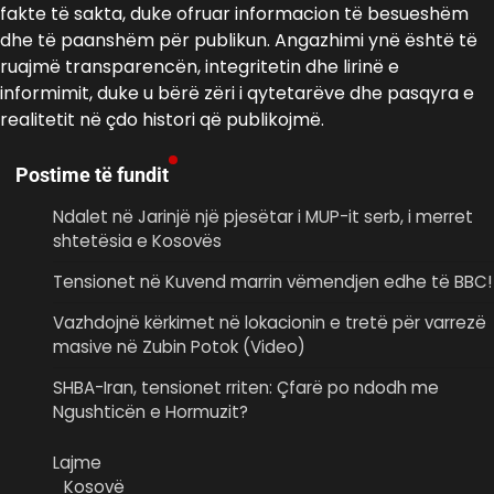
fakte të sakta, duke ofruar informacion të besueshëm
dhe të paanshëm për publikun. Angazhimi ynë është të
ruajmë transparencën, integritetin dhe lirinë e
informimit, duke u bërë zëri i qytetarëve dhe pasqyra e
realitetit në çdo histori që publikojmë.
Postime të fundit
Ndalet në Jarinjë një pjesëtar i MUP-it serb, i merret
shtetësia e Kosovës
Tensionet në Kuvend marrin vëmendjen edhe të BBC!
Vazhdojnë kërkimet në lokacionin e tretë për varrezë
masive në Zubin Potok (Video)
SHBA-Iran, tensionet rriten: Çfarë po ndodh me
Ngushticën e Hormuzit?
Lajme
Kosovë