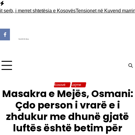
Skip
to
b, i merret shtetësia e Kosovës
Tensionet në Kuvend marrin vëm
content
Kosovë
Lajme
Masakra e Mejës, Osmani:
Çdo person i vrarë e i
zhdukur me dhunë gjatë
luftës është betim për