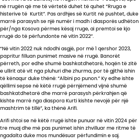
në rrugën që me të vërtetë duhet të quhet “Rruga e
histerive të Kurtit”. Pas ardhjes së Kurtit në pushtet, duke
marrë parasysh se një numër i madh i diasporës udhëton
për/nga Kosova përmes kësaj rruge, ai premtoi se kjo
rrugë do të përfundonte në vitin 2022”.
“Në vitin 2022 nuk ndodhi asgjë, por më 1 qershor 2023,
papritur filluan punimet masive në rrugë. Banorët
përreth, por edhe shumë bashkatdhetarë, hoqën të zitë
e ullirit atë vit nga pluhuri dhe zhurma, por të gjithë ishin
të kënaqur duke thënë: “Albini po punon.” Ky edhe ishte
qëllimi sepse në këtë rrugë përnjëmend vijnë shumë
bashkatdhetarë dhe marrë parasysh përkrahjen që
kishte marrë nga diaspora Kurti kishte nevojë për një
mashtrim të tillë”, ka thënë Arifi.
Arifi shtoi se në këtë rrugë ishte punuar në vitin 2024 për
tre muaj dhe më pas punimet ishin zhvilluar me ritme të
ngadalta duke mos mundësuar përfundimin e saj.