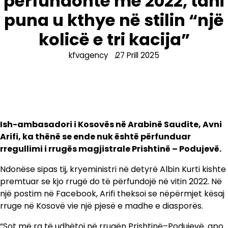
përfundonte më 2022, tani
puna u kthye në stilin “një
kolicë e tri kacija”
kfvagency
27 Prill 2025
Ish-ambasadori i Kosovës në Arabinë Saudite, Avni
Arifi, ka thënë se ende nuk është përfunduar
rregullimi i rrugës magjistrale Prishtinë – Podujevë.
Ndonëse sipas tij, kryeministri në detyrë Albin Kurti kishte
premtuar se kjo rrugë do të përfundojë në vitin 2022. Në
një postim në Facebook, Arifi theksoi se nëpërmjet kësaj
rruge në Kosovë vie një pjesë e madhe e diasporës.
“Sot më ra të udhëtoj në rrugën Prishtinë–Podujevë, apo