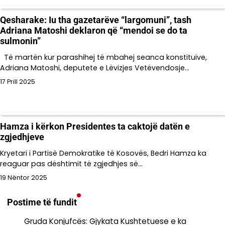
Qesharake: Iu tha gazetarëve “largomuni”, tash
Adriana Matoshi deklaron që “mendoi se do ta
sulmonin”
Të martën kur parashihej të mbahej seanca konstituive,
Adriana Matoshi, deputete e Lëvizjes Vetëvendosje…
17 Prill 2025
Hamza i kërkon Presidentes ta caktojë datën e
zgjedhjeve
Kryetari i Partisë Demokratike të Kosovës, Bedri Hamza ka
reaguar pas dështimit të zgjedhjes së…
19 Nëntor 2025
Postime të fundit
Gruda Konjufcës: Gjykata Kushtetuese e ka