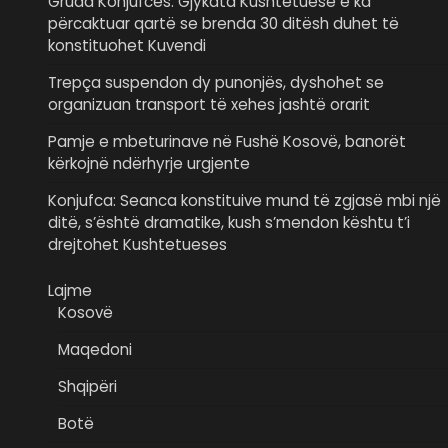
Gruda Konjufcës: Gjykata Kushtetuese e ka
përcaktuar qartë se brenda 30 ditësh duhet të
konstituohet Kuvendi
Trepça suspendon dy punonjës, dyshohet se
organizuan transport të xehes jashtë orarit
Pamje e mbeturinave në Fushë Kosovë, banorët
kërkojnë ndërhyrje urgjente
Konjufca: Seanca konstituive mund të zgjasë mbi një
ditë, s’është dramatike, kush s’mendon kështu t’i
drejtohet Kushtetueses
Lajme
Kosovë
Maqedoni
Shqipëri
Botë