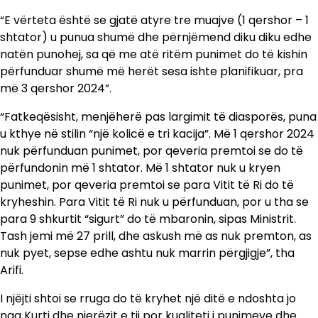
“E vërteta është se gjatë atyre tre muajve (1 qershor – 1
shtator) u punua shumë dhe përnjëmend diku diku edhe
natën punohej, sa që me atë ritëm punimet do të kishin
përfunduar shumë më herët sesa ishte planifikuar, pra
më 3 qershor 2024”.
“Fatkeqësisht, menjëherë pas largimit të diasporës, puna
u kthye në stilin “një kolicë e tri kacija”. Më 1 qershor 2024
nuk përfunduan punimet, por qeveria premtoi se do të
përfundonin më 1 shtator. Më 1 shtator nuk u kryen
punimet, por qeveria premtoi se para Vitit të Ri do të
kryheshin. Para Vitit të Ri nuk u përfunduan, por u tha se
para 9 shkurtit “sigurt” do të mbaronin, sipas Ministrit.
Tash jemi më 27 prill, dhe askush më as nuk premton, as
nuk pyet, sepse edhe ashtu nuk marrin përgjigje”, tha
Arifi.
I njëjti shtoi se rruga do të kryhet një ditë e ndoshta jo
nga Kurti dhe njerëzit e tij por kualiteti i punimeve dhe