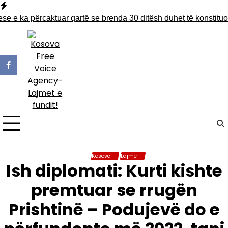
Skip
to
 ka përcaktuar qartë se brenda 30 ditësh duhet të konstituohe
content
Kosovë
Lajme
Ish diplomati: Kurti kishte
premtuar se rrugën
Prishtinë – Podujevë do e