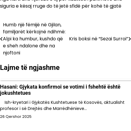
siguria e kësaj rruge do të jetë sfidë për kohë të gjatë
Humb një fëmijë në Gjilan,
Lëvizje
familjarët kërkojnë ndihmë:
te
Alpi ka humbur, kushdo që
Kris boksi në “Sezai Surroi”
e sheh ndalone dhe na
postimet
njoftoni
Lajme të ngjashme
Hasani: Gjykata konfirmoi se votimi i fshehtë është
jokushtetues
Ish-kryetari i Gjykatës Kushtetuese të Kosovës, aktualisht
profesor i së Drejtës dhe Marrëdhënieve…
26 Qershor 2025