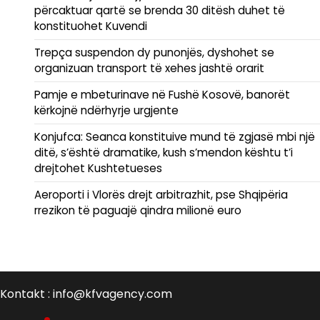
përcaktuar qartë se brenda 30 ditësh duhet të
konstituohet Kuvendi
Trepça suspendon dy punonjës, dyshohet se
organizuan transport të xehes jashtë orarit
Pamje e mbeturinave në Fushë Kosovë, banorët
kërkojnë ndërhyrje urgjente
Konjufca: Seanca konstituive mund të zgjasë mbi një
ditë, s’është dramatike, kush s’mendon kështu t’i
drejtohet Kushtetueses
Aeroporti i Vlorës drejt arbitrazhit, pse Shqipëria
rrezikon të paguajë qindra milionë euro
Kontakt : info@kfvagency.com