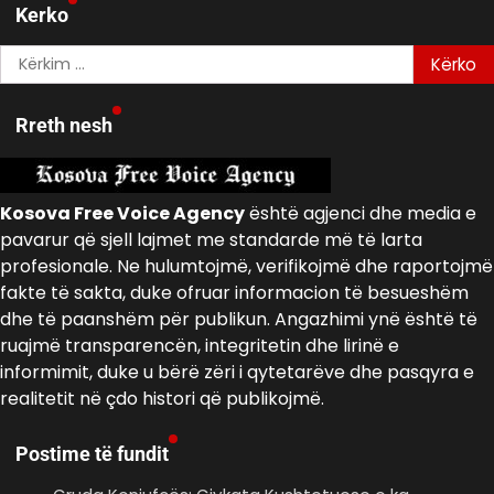
Kerko
Kërko
për:
Rreth nesh
Kosova Free Voice Agency
është agjenci dhe media e
pavarur që sjell lajmet me standarde më të larta
profesionale. Ne hulumtojmë, verifikojmë dhe raportojmë
fakte të sakta, duke ofruar informacion të besueshëm
dhe të paanshëm për publikun. Angazhimi ynë është të
ruajmë transparencën, integritetin dhe lirinë e
informimit, duke u bërë zëri i qytetarëve dhe pasqyra e
realitetit në çdo histori që publikojmë.
Postime të fundit