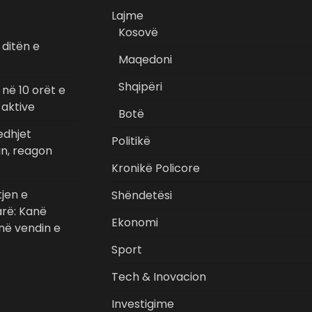
Lajme
Kosovë
 ditën e
Maqedoni
Shqipëri
i në 10 orët e
 aktive
Botë
jedhjet
Politikë
n, reagon
Kronikë Policore
tjen e
Shëndetësi
arë: Kanë
Ekonomi
në vendin e
Sport
Tech & Inovacion
Investigime