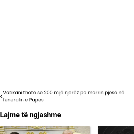
Vatikani thotë se 200 mijë njerëz po marrin pjesë në
Lëvizje
funeralin e Papës
te
Lajme të ngjashme
postimet