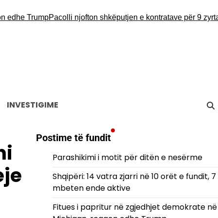
he Trump
Pacolli njofton shkëputjen e kontratave për 9 zyrtarë:
INVESTIGIME
Postime të fundit
ni
Parashikimi i motit për ditën e nesërme
eje
Shqipëri: 14 vatra zjarri në 10 orët e fundit, 7
mbeten ende aktive
Fitues i papritur në zgjedhjet demokrate në