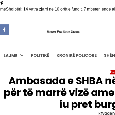
Skip
to
ipëri: 14 vatra zjarri në 10 orët e fundit, 7 mbeten ende aktive
Fi
content
POLITIKË
KRONIKË POLICORE
SHËN
LAJME
Ko
Ambasada e SHBA në 
për të marrë vizë ame
iu pret bu
kfvagen