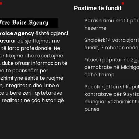
Postime të fundit
Parashikimi i motit për
nesërme
Voice Agency
është agjenci
Shqipëri: 14 vatra zjarr
avarur që sjell lajmet me
fundit, 7 mbeten ende
të larta profesionale. Ne
erifikojmë dhe raportojmë
Fitues i papritur në zg
, duke ofruar informacion të
demokrate në Michiga
e të paanshëm për
edhe Trump
azhimi ynë është të ruajmë
 integritetin dhe lirinë e
Pacolli njofton shkëpu
ke u bërë zëri i qytetarëve
kontratave për 9 zyrt
realitetit në çdo histori që
munguar vazhdimisht 
punës