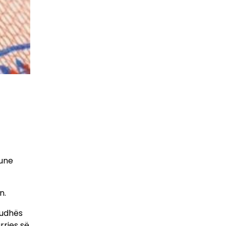
pune
n.
iudhës
rrjes së