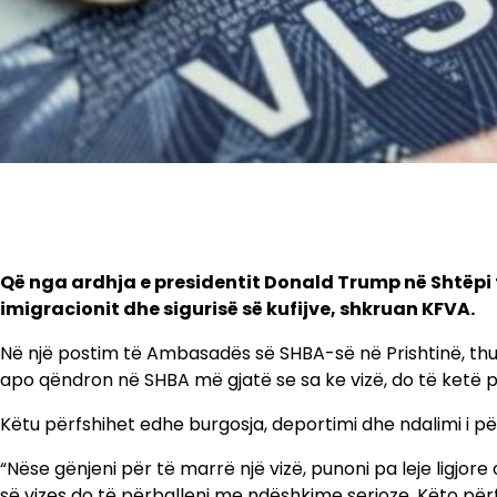
Që nga ardhja e presidentit Donald Trump në Shtëpi
imigracionit dhe sigurisë së kufijve, shkruan KFVA.
Në një postim të Ambasadës së SHBA-së në Prishtinë, thu
apo qëndron në SHBA më gjatë se sa ke vizë, do të ketë p
Këtu përfshihet edhe burgosja, deportimi dhe ndalimi i 
“Nëse gënjeni për të marrë një vizë, punoni pa leje ligjo
së vizes do të përballeni me ndëshkime serioze. Këto pë