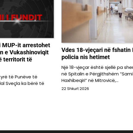
 i MUP-it arrestohet
Vdes 18-vjeçari në fshatin 
n e Vukashinoviqit
policia nis hetimet
 territorit të
Një 18-vjeçar është sjellë pa she
në Spitalin e Përgjithshëm “Sami
tyrë të Punëve të
Haxhibeqiri” në Mitrovicë,…
al Sveçla ka bërë të
22 Shkurt 2026