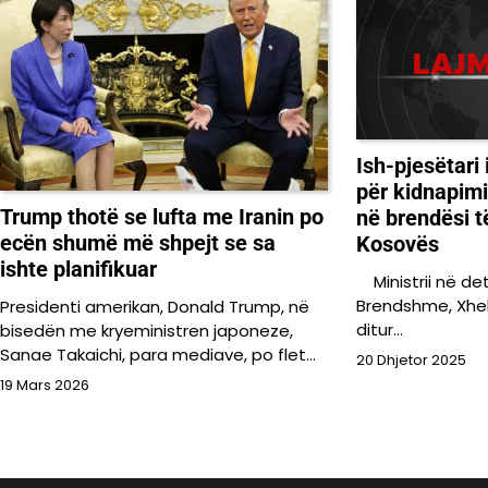
Ish-pjesëtari
për kidnapimi
Trump thotë se lufta me Iranin po
në brendësi të
ecën shumë më shpejt se sa
Kosovës
ishte planifikuar
Ministrii në de
Brendshme, Xhel
Presidenti amerikan, Donald Trump, në
ditur…
bisedën me kryeministren japoneze,
Sanae Takaichi, para mediave, po flet…
20 Dhjetor 2025
19 Mars 2026