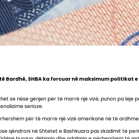
 të Bardhë, SHBA ka forcuar në maksimum politikat e
het se nëse gënjen për të marrë një vizë, punon pa leje 
enalizime serioze.
përhershëm për të marrë një vizë amerikane në të ardhme
re ose qëndroni në Shtetet e Bashkuara pas skadimit të per
rfshijnë burgun, dëbimin dhe ndalimin e përhershëm të ma