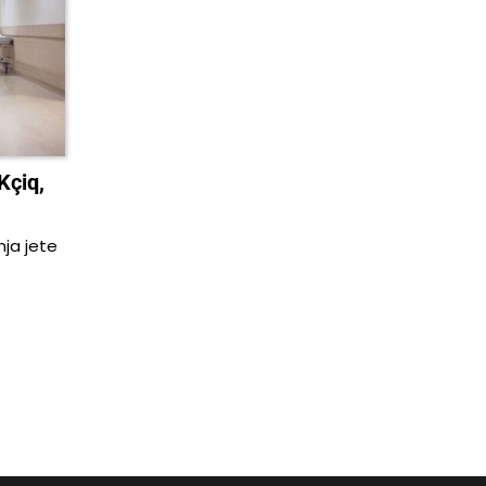
Kçiq,
nja jete