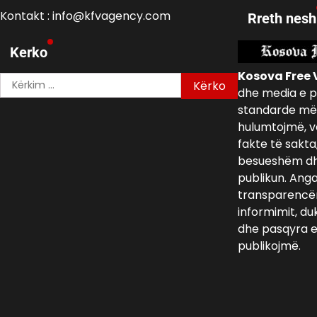
Kontakt : info@kfvagency.com
Rreth nesh
Kerko
Kosova Free 
Kërko
dhe media e p
për:
standarde më 
hulumtojmë, v
fakte të sakta
besueshëm dh
publikun. Ang
transparencën,
informimit, du
dhe pasqyra e 
publikojmë.