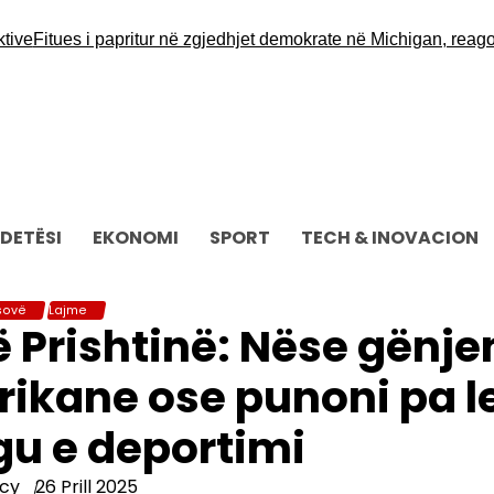
tues i papritur në zgjedhjet demokrate në Michigan, reagon ed
DETËSI
EKONOMI
SPORT
TECH & INOVACION
sovë
Lajme
Prishtinë: Nëse gënje
rikane ose punoni pa l
rgu e deportimi
cy
26 Prill 2025