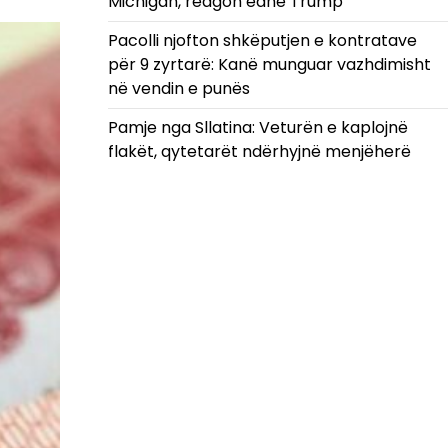
Michigan, reagon edhe Trump
Pacolli njofton shkëputjen e kontratave
për 9 zyrtarë: Kanë munguar vazhdimisht
në vendin e punës
Pamje nga Sllatina: Veturën e kaplojnë
flakët, qytetarët ndërhyjnë menjëherë