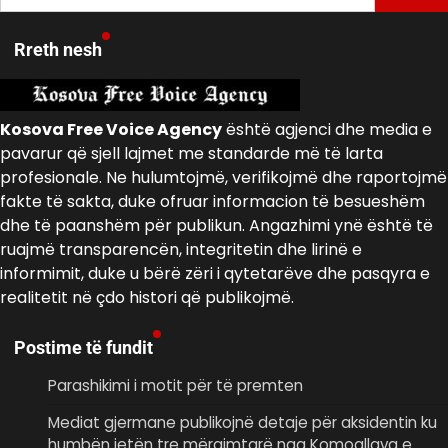
për:
Rreth nesh
Kosova Free Voice Agency
është agjenci dhe media e
pavarur që sjell lajmet me standarde më të larta
profesionale. Ne hulumtojmë, verifikojmë dhe raportojmë
fakte të sakta, duke ofruar informacion të besueshëm
dhe të paanshëm për publikun. Angazhimi ynë është të
ruajmë transparencën, integritetin dhe lirinë e
informimit, duke u bërë zëri i qytetarëve dhe pasqyra e
realitetit në çdo histori që publikojmë.
Postime të fundit
Parashikimi i motit për të premten
Mediat gjermane publikojnë detaje për aksidentin ku
humbën jetën tre mërgimtarë nga Komogllava e