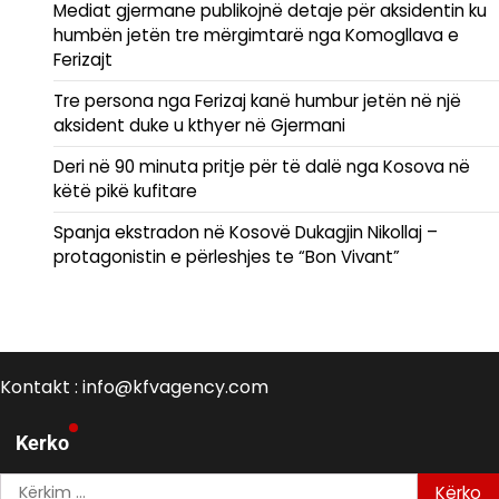
Mediat gjermane publikojnë detaje për aksidentin ku
humbën jetën tre mërgimtarë nga Komogllava e
Ferizajt
Tre persona nga Ferizaj kanë humbur jetën në një
aksident duke u kthyer në Gjermani
Deri në 90 minuta pritje për të dalë nga Kosova në
këtë pikë kufitare
Spanja ekstradon në Kosovë Dukagjin Nikollaj –
protagonistin e përleshjes te “Bon Vivant”
Kontakt : info@kfvagency.com
Kerko
Kërko