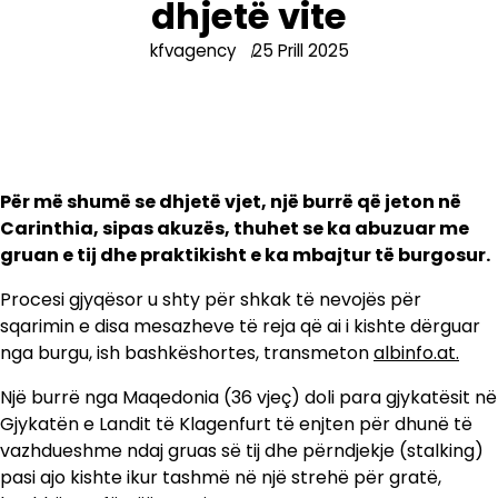
dhjetë vite
kfvagency
25 Prill 2025
Për më shumë se dhjetë vjet, një burrë që jeton në
Carinthia, sipas akuzës, thuhet se ka abuzuar me
gruan e tij dhe praktikisht e ka mbajtur të burgosur.
Procesi gjyqësor u shty për shkak të nevojës për
sqarimin e disa mesazheve të reja që ai i kishte dërguar
nga burgu, ish bashkëshortes, transmeton
albinfo.at.
Një burrë nga Maqedonia (36 vjeç) doli para gjykatësit në
Gjykatën e Landit të Klagenfurt të enjten për dhunë të
vazhdueshme ndaj gruas së tij dhe përndjekje (stalking)
pasi ajo kishte ikur tashmë në një strehë për gratë,