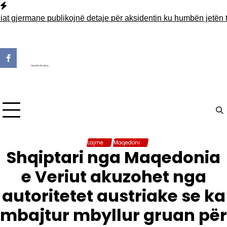
Skip
to
gjermane publikojnë detaje për aksidentin ku humbën jetën tre
content
Lajme
Maqedoni
Shqiptari nga Maqedonia
e Veriut akuzohet nga
autoritetet austriake se ka
mbajtur mbyllur gruan për