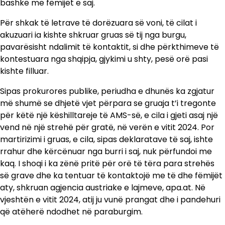
bashkë me fëmijët e saj.
Për shkak të letrave të dorëzuara së voni, të cilat i
akuzuari ia kishte shkruar gruas së tij nga burgu,
pavarësisht ndalimit të kontaktit, si dhe përkthimeve të
kontestuara nga shqipja, gjykimi u shty, pesë orë pasi
kishte filluar.
Sipas prokurores publike, periudha e dhunës ka zgjatur
më shumë se dhjetë vjet përpara se gruaja t’i tregonte
për këtë një këshilltareje të AMS-së, e cila i gjeti asaj një
vend në një strehë për gratë, në verën e vitit 2024. Por
martirizimi i gruas, e cila, sipas deklaratave të saj, ishte
rrahur dhe kërcënuar nga burri i saj, nuk përfundoi me
kaq. I shoqi i ka zënë pritë për orë të tëra para strehës
së grave dhe ka tentuar të kontaktojë me të dhe fëmijët
aty, shkruan agjencia austriake e lajmeve, apa.at. Në
vjeshtën e vitit 2024, atij ju vunë prangat dhe i pandehuri
që atëherë ndodhet në paraburgim.