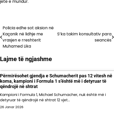
jetë e mundur.
Policia edhe sot aksion në
Lëvizje
Kaçanik në lidhje me
S’ka takim konsultativ para
te
vrasjen e rreshterit
seancës
Muhamed Lika
postimet
Lajme të ngjashme
Përmirësohet gjendja e Schumacherit pas 12 vitesh në
koma, kampioni i Formula 1 s’është më i detyruar të
qëndrojë në shtrat
Kampioni i Formula 1, Michael Schumacher, nuk është më i
detyruar të qëndrojë në shtrat 12 vjet…
26 Janar 2026