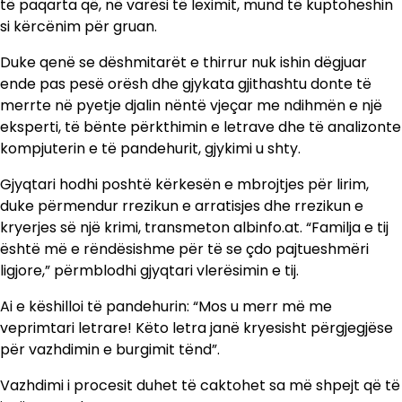
të paqarta që, në varësi të leximit, mund të kuptoheshin
si kërcënim për gruan.
Duke qenë se dëshmitarët e thirrur nuk ishin dëgjuar
ende pas pesë orësh dhe gjykata gjithashtu donte të
merrte në pyetje djalin nëntë vjeçar me ndihmën e një
eksperti, të bënte përkthimin e letrave dhe të analizonte
kompjuterin e të pandehurit, gjykimi u shty.
Gjyqtari hodhi poshtë kërkesën e mbrojtjes për lirim,
duke përmendur rrezikun e arratisjes dhe rrezikun e
kryerjes së një krimi, transmeton albinfo.at. “Familja e tij
është më e rëndësishme për të se çdo pajtueshmëri
ligjore,” përmblodhi gjyqtari vlerësimin e tij.
Ai e këshilloi të pandehurin: “Mos u merr më me
veprimtari letrare! Këto letra janë kryesisht përgjegjëse
për vazhdimin e burgimit tënd”.
Vazhdimi i procesit duhet të caktohet sa më shpejt që të