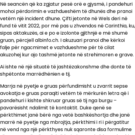
Në seancën që ka zgjatur pesë orë e gjysmë, i pandehuri
mohoi përdorimin e vazhdueshëm të dhunës dhe pranoi
vetëm një incident dhune. Çifti jetonte në Wels deri në
fund të vitit 2022, por më pas u zhvendos në Carinthia, ku,
sipas aktakuzës, ai e po e izolonte gjithnjë e më shumë
gruan, përcjell albinfo.ch. I akuzuari pranoi dhe kërkoi
falje për ngacmimet e vazhdueshme për të cilat
akuzohej kur ajo tashmë jetonte në strehimoren e grave.
Ai ishte në një situatë të jashtëzakonshme dhe donte të
shpëtonte marrëdhënien e tij.
Marrja në pyetje e gruas përfundimisht u zvarrit sepse
avokatja e gruas paraqiti vetëm të mërkurën letra që i
pandehuri i kishte shkruar gruas së tij nga burgu –
pavarësisht ndalimit të kontaktit. Duke qenë se
përkthimet janë bërë nga vetë bashkëshortja dhe janë
marrë në pyetje nga mbrojtja, përkthimi i ri i përgatitur
në vend nga një përkthyes nuk sqaronte disa formulime