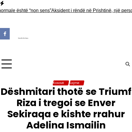
Skip
to
e është “non sens”
Aksident i rëndë në Prishtinë, një person hum
content
Kosovë
Lajme
Dëshmitari thotë se Triumf
Riza i tregoi se Enver
Sekiraqa e kishte rrahur
Adelina Ismailin