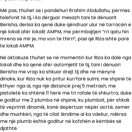
Më pas, thuhet se i pandehuri Rrahim Abdullahu, përmes
telefonit të tij, i ka dërguar mesazh tani të dënuarit
Berisha, derisa ka qenë duke qëndruar ulur në tarracën e
një lokali afër lokalit AMPM, me përmbajtjen “rri qatu hin
mrena se mir je, ma von te thirri“, pasi që Riza ishte parë
te lokali AMPM.
Në aktakuzë thuhet se në momentin kur Riza ka dalë nga
lokali dhe ka qenë afër automjetit të tij, tani i dënuari
Berisha me vrap ka shkuar drejt tij dhe në mënyrë
dinake, kur Riza nuk ka pritur kurrfarë sulmi, me shpinë të
kthyer nga ai, nga një distancë prej 5 metrash, me
pistoletë ka shtënë 11 herë me tri rafale të shkurtra, duke
e goditur me 2 plumba në shpinë, ku plumbat, për shkak
të veprimit dinamik, kanë depërtuar nëpër aortë, zemër
dhe mushkëri, nga të cilat lëndime ai ka vdekur, ndërsa
me një plumb është goditur në kofshën e këmbës së
djathtë.