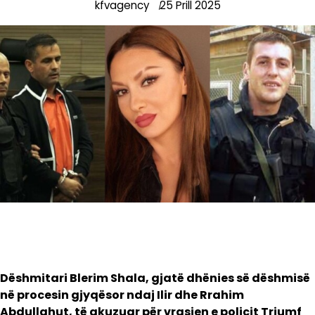
kfvagency
25 Prill 2025
Dëshmitari Blerim Shala, gjatë dhënies së dëshmisë
në procesin gjyqësor ndaj Ilir dhe Rrahim
Abdullahut, të akuzuar për vrasjen e policit Triumf