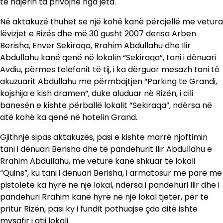
të ndjerin ta privojnë nga jeta.
Në aktakuzë thuhet se një kohë kanë përcjellë me vetura
lëvizjet e Rizës dhe më 30 gusht 2007 derisa Arben
Berisha, Enver Sekiraqa, Rrahim Abdullahu dhe Ilir
Abdullahu kanë qenë në lokalin “Sekiraqa”, tani i dënuari
Avdiu, përmes telefonit të tij, i ka dërguar mesazh tani të
akuzuarit Abdullahu me përmbajtjen “Parking te Grandi,
kojshija e kish dramen“, duke aluduar në Rizën, i cili
banesën e kishte përballë lokalit “Sekiraqa”, ndërsa në
atë kohë ka qenë në hotelin Grand.
Gjithnjë sipas aktakuzës, pasi e kishte marrë njoftimin
tani i dënuari Berisha dhe të pandehurit Ilir Abdullahu e
Rrahim Abdullahu, me veturë kanë shkuar te lokali
“Quins”, ku tani i dënuari Berisha, i armatosur më parë me
pistoletë ka hyrë në një lokal, ndërsa i pandehuri Ilir dhe i
pandehuri Rrahim kanë hyrë në një lokal tjetër, për të
pritur Rizën, pasi ky i fundit pothuajse çdo ditë ishte
mysafir i atij lokali.