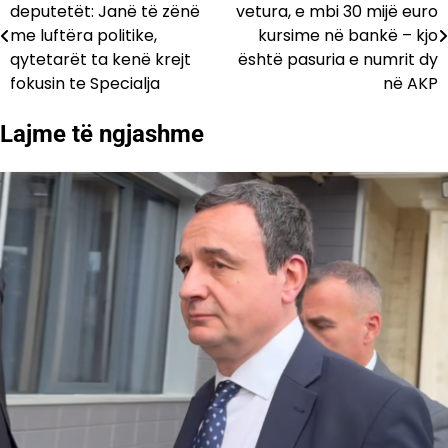
deputetët: Janë të zënë
vetura, e mbi 30 mijë euro
te
me luftëra politike,
kursime në bankë – kjo
qytetarët ta kenë krejt
është pasuria e numrit dy
postimet
fokusin te Specialja
në AKP
Lajme të ngjashme