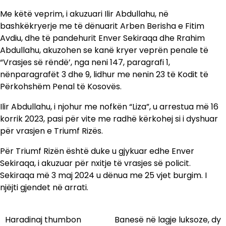
Me këtë veprim, i akuzuari Ilir Abdullahu, në
bashkëkryerje me të dënuarit Arben Berisha e Fitim
Avdiu, dhe të pandehurit Enver Sekiraqa dhe Rrahim
Abdullahu, akuzohen se kanë kryer veprën penale të
“Vrasjes së rëndë’, nga neni 147, paragrafi 1,
nënparagrafët 3 dhe 9, lidhur me nenin 23 të Kodit të
Përkohshëm Penal të Kosovës.
Ilir Abdullahu, i njohur me nofkën “Liza”, u arrestua më 16
korrik 2023, pasi për vite me radhë kërkohej si i dyshuar
për vrasjen e Triumf Rizës.
Për Triumf Rizën është duke u gjykuar edhe Enver
Sekiraqa, i akuzuar për nxitje të vrasjes së policit.
Sekiraqa më 3 maj 2024 u dënua me 25 vjet burgim. I
njëjti gjendet në arrati.
Haradinaj thumbon
Banesë në lagje luksoze, dy
Lëvizje