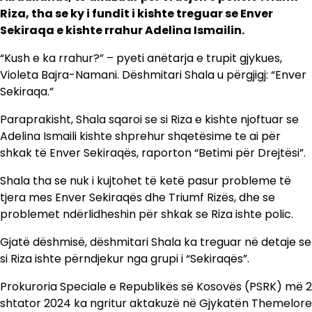
Riza, tha se ky i fundit i kishte treguar se Enver
Sekiraqa e kishte rrahur Adelina Ismailin.
“Kush e ka rrahur?” – pyeti anëtarja e trupit gjykues,
Violeta Bajra-Namani. Dëshmitari Shala u përgjigj: “Enver
Sekiraqa.”
Paraprakisht, Shala sqaroi se si Riza e kishte njoftuar se
Adelina Ismaili kishte shprehur shqetësime te ai për
shkak të Enver Sekiraqës, raporton “Betimi për Drejtësi”.
Shala tha se nuk i kujtohet të ketë pasur probleme të
tjera mes Enver Sekiraqës dhe Triumf Rizës, dhe se
problemet ndërlidheshin për shkak se Riza ishte polic.
Gjatë dëshmisë, dëshmitari Shala ka treguar në detaje se
si Riza ishte përndjekur nga grupi i “Sekiraqës”.
Prokuroria Speciale e Republikës së Kosovës (PSRK) më 2
shtator 2024 ka ngritur aktakuzë në Gjykatën Themelore