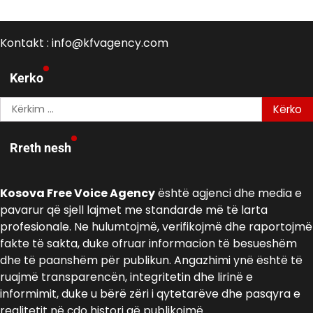
Kontakt : info@kfvagency.com
Kerko
Kërko
për:
Rreth nesh
Kosova Free Voice Agency
është agjenci dhe media e
pavarur që sjell lajmet me standarde më të larta
profesionale. Ne hulumtojmë, verifikojmë dhe raportojmë
fakte të sakta, duke ofruar informacion të besueshëm
dhe të paanshëm për publikun. Angazhimi ynë është të
ruajmë transparencën, integritetin dhe lirinë e
informimit, duke u bërë zëri i qytetarëve dhe pasqyra e
realitetit në çdo histori që publikojmë.