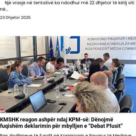
Një vrasje në tentativë ka ndodhur më 22 dhjetor të këtij viti
në…
23 Dhjetor 2025
KMSHK reagon ashpër ndaj KPM-së: Dënojmë
fuqishëm deklarimin për mbylljen e “Debat Plusit”
Pas zhvillimeve të fundit në Komisionin e Pavarur të Mediave