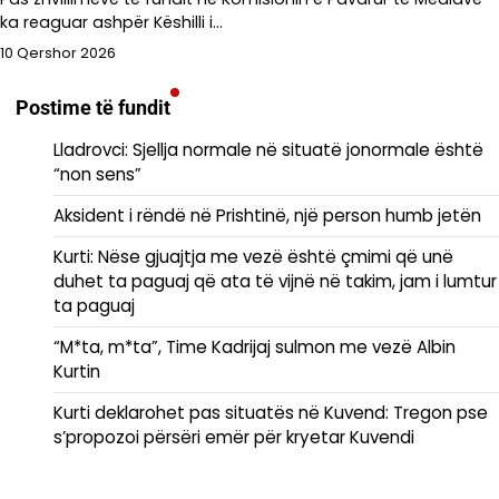
ka reaguar ashpër Këshilli i…
10 Qershor 2026
Postime të fundit
Lladrovci: Sjellja normale në situatë jonormale është
“non sens”
Aksident i rëndë në Prishtinë, një person humb jetën
Kurti: Nëse gjuajtja me vezë është çmimi që unë
duhet ta paguaj që ata të vijnë në takim, jam i lumtur
ta paguaj
“M*ta, m*ta”, Time Kadrijaj sulmon me vezë Albin
Kurtin
Kurti deklarohet pas situatës në Kuvend: Tregon pse
s’propozoi përsëri emër për kryetar Kuvendi