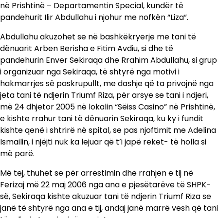
në Prishtinë – Departamentin Special, kundër të
pandehurit Ilir Abdullahu i njohur me nofkën “Liza”.
Abdullahu akuzohet se në bashkëkryerje me tani të
dënuarit Arben Berisha e Fitim Avdiu, si dhe të
pandehurin Enver Sekiraqa dhe Rrahim Abdullahu, si grup
i organizuar nga Sekiraqa, të shtyrë nga motivi i
hakmarrjes së paskrupullt, me dashje që ta privojnë nga
jeta tani të ndjerin Triumf Riza, për arsye se tani i ndjeri,
më 24 dhjetor 2005 në lokalin “Sëiss Casino” në Prishtinë,
e kishte rrahur tani të dënuarin Sekiraqa, ku ky i fundit
kishte qenë i shtrirë në spital, se pas njoftimit me Adelina
Ismailin, i njëjti nuk ka lejuar që t’i japë reket- të holla si
më parë.
Më tej, thuhet se për arrestimin dhe rrahjen e tij në
Ferizaj më 22 maj 2006 nga ana e pjesëtarëve të SHPK-
së, Sekiraqa kishte akuzuar tani të ndjerin Triumf Riza se
janë të shtyrë nga ana e tij, andaj janë marrë vesh që tani